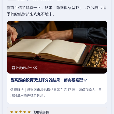
賽前半信半疑算一下，結果「節奏觀察型17」，跟我自己這
季的紀錄對起來八九不離十。
🧮 骰寶玩法評分器
呂高壓的骰寶玩法評分器結果：節奏觀察型17
骰寶玩法｜規則與市場結構結果落在第 17 層，請保存輸入、日
期與適用條件後再判讀。
★★★★★
使用後評價