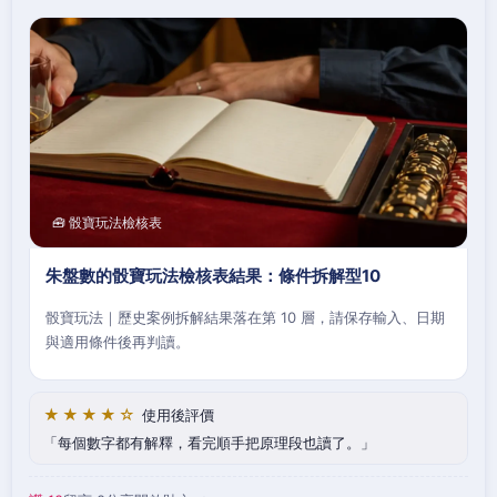
🧰 骰寶玩法檢核表
朱盤數的骰寶玩法檢核表結果：條件拆解型10
骰寶玩法｜歷史案例拆解結果落在第 10 層，請保存輸入、日期
與適用條件後再判讀。
★★★★☆
使用後評價
每個數字都有解釋，看完順手把原理段也讀了。