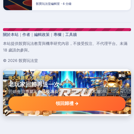
骰寶玩法堂編輯室・6 分鐘
關於本站
｜
作者
｜
編輯政策
｜
專欄
｜
工具牆
本站提供骰寶玩法教育與機率研究內容，不接受投注、不代理平台。未滿
18 歲請勿參與。
© 2026 骰寶玩法堂
贊助
很久沒回來？這包是你的
老玩家回歸再送一次
回鍋會員專屬彩金，優惠頁面一鍵領取不用問客服。
領回歸禮 →