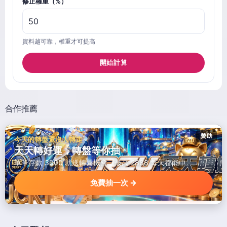
修正權重（%）
資料越可靠，權重才可提高
開始計算
合作推薦
贊助
今天的轉盤還沒人轉走
天天轉好運，轉盤等你抽
單筆存款 3000 就送轉盤機會，最高 2888 每天都能中。
免費抽一次 →