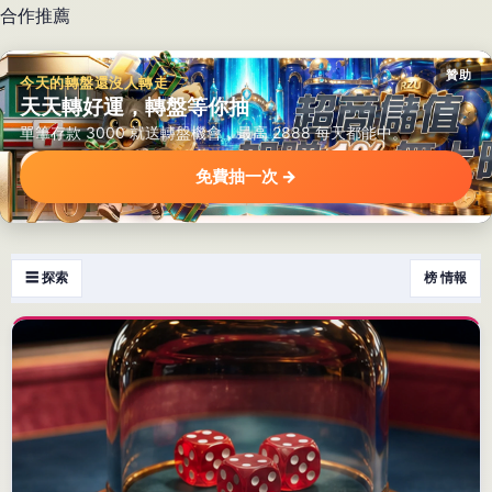
合作推薦
贊助
今天的轉盤還沒人轉走
天天轉好運，轉盤等你抽
單筆存款 3000 就送轉盤機會，最高 2888 每天都能中。
免費抽一次 →
☰ 探索
榜 情報