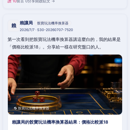
讚 10
留言 0
分享
開啟貼文 →
賴讓局
骰寶玩法機率換算器
賴
2026/7/7 · S30-20260707-7520
第一次看到把骰寶玩法機率換算器講這麼白的，我的結果是
「價格比較派18」。分享給一樣在研究盤口的人。
🔁 骰寶玩法機率換算器
賴讓局的骰寶玩法機率換算器結果：價格比較派18