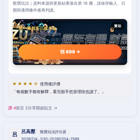
骰寶玩法｜資料來源與更新結果落在第 18 層，請保存輸入、日
期與適用條件後再判讀。
贊助
第一筆就多三成本金
首存 2000 直接送 699
新會員限定加碼，碼量只要彩金五倍，領完就能玩。
領 699 →
★★★★☆
使用後評價
每個數字都有解釋，看完順手把原理段也讀了。
讚 4
留言 2
分享
開啟貼文 →
呂高壓
骰寶玩法評分器
呂
2026/7/4 · S30-20260704-2589