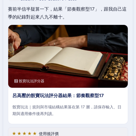
賽前半信半疑算一下，結果「節奏觀察型17」，跟我自己這
季的紀錄對起來八九不離十。
🧮 骰寶玩法評分器
呂高壓的骰寶玩法評分器結果：節奏觀察型17
骰寶玩法｜規則與市場結構結果落在第 17 層，請保存輸入、日
期與適用條件後再判讀。
★★★★★
使用後評價