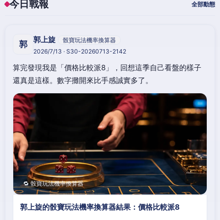
今日戰報
全部動態
郭上旋
骰寶玩法機率換算器
郭
2026/7/13 · S30-20260713-2142
算完發現我是「價格比較派8」，回想這季自己看盤的樣子
還真是這樣。數字攤開來比手感誠實多了。
🔁 骰寶玩法機率換算器
郭上旋的骰寶玩法機率換算器結果：價格比較派8