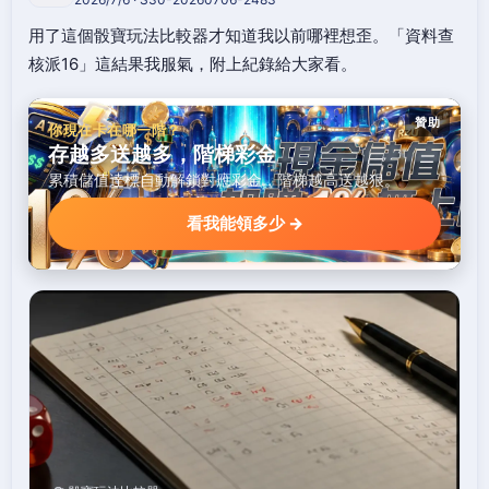
用了這個骰寶玩法比較器才知道我以前哪裡想歪。「資料查
核派16」這結果我服氣，附上紀錄給大家看。
贊助
你現在卡在哪一階？
存越多送越多，階梯彩金
累積儲值達標自動解鎖對應彩金，階梯越高送越狠。
看我能領多少 →