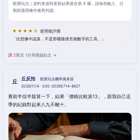
骰寶玩法｜資料來源與更新結果落在第 8 層，請保存輸入、日
期與適用條件後再判讀。
★★★★☆
使用後評價
比想像中認真，不是那種隨便丟個數字的工具。
讚 2
留言 1
分享
開啟貼文 →
丘反拍
骰寶玩法機率換算器
丘
2026/7/14 · S30-20260714-8627
賽前半信半疑算一下，結果「價格比較派13」，跟我自己這
季的紀錄對起來八九不離十。