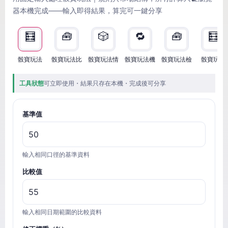
器本機完成——輸入即得結果，算完可一鍵分享
🧮
🧰
🎲
🔁
🧰
🧮
骰寶玩法
骰寶玩法比
骰寶玩法情
骰寶玩法機
骰寶玩法檢
骰寶玩法
工具狀態
可立即使用・結果只存在本機・完成後可分享
基準值
輸入相同口徑的基準資料
比較值
輸入相同日期範圍的比較資料