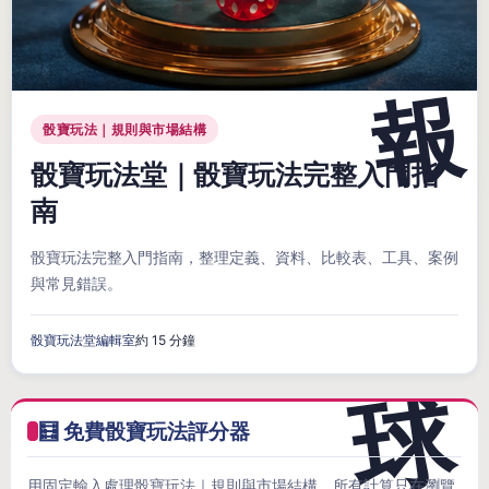
骰寶玩法｜規則與市場結構
骰寶玩法堂｜骰寶玩法完整入門指
南
骰寶玩法完整入門指南，整理定義、資料、比較表、工具、案例
與常見錯誤。
骰寶玩法堂編輯室
約 15 分鐘
🧮 免費骰寶玩法評分器
用固定輸入處理骰寶玩法｜規則與市場結構，所有計算只在瀏覽