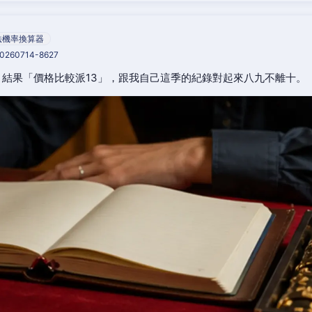
法機率換算器
20260714-8627
結果「價格比較派13」，跟我自己這季的紀錄對起來八九不離十。