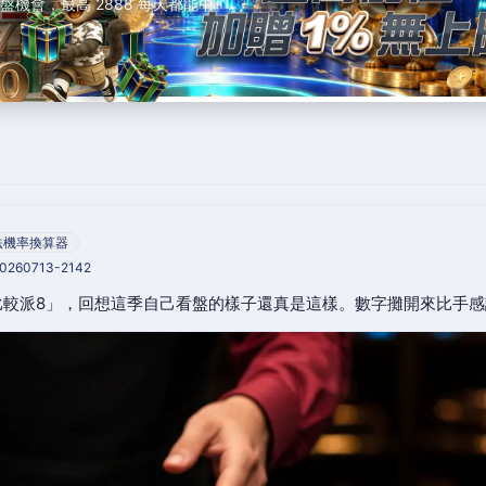
轉盤機會，最高 2888 每天都能中。
法機率換算器
20260713-2142
比較派8」，回想這季自己看盤的樣子還真是這樣。數字攤開來比手感