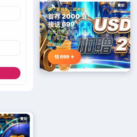
贊助
第一筆就多三成本金
首存 2000 直
接送 699
新會員限定加碼，碼
量只要彩金五倍，領
完就能玩。
領 699 →
贊助