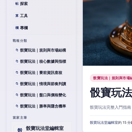
探索
帖
工具
算
專欄
欄
戰報分類
骰寶玩法｜規則與市場結構
📁
骰寶玩法｜核心數據與指標
📁
骰寶玩法｜賽前資訊查核
📁
骰寶玩法｜規則與市場
骰寶玩法｜情境與節奏判讀
📁
骰寶玩
骰寶玩法｜盤口與價格變化
📁
骰寶玩法｜勝率與隱含機率
📁
骰寶玩法完整入門指南
當家主筆
骰寶玩法堂編輯室
約 15 
骰寶玩法堂編輯室
骰