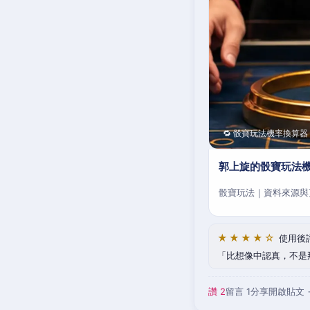
🔁 骰寶玩法機率換算器
郭上旋的骰寶玩法
骰寶玩法｜資料來源與
★★★★☆
使用後
比想像中認真，不是
讚 2
留言 1
分享
開啟貼文 