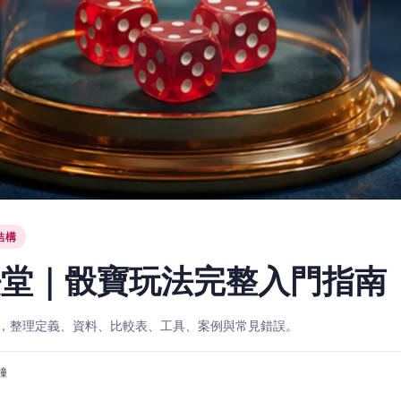
結構
法堂｜骰寶玩法完整入門指南
，整理定義、資料、比較表、工具、案例與常見錯誤。
分鐘