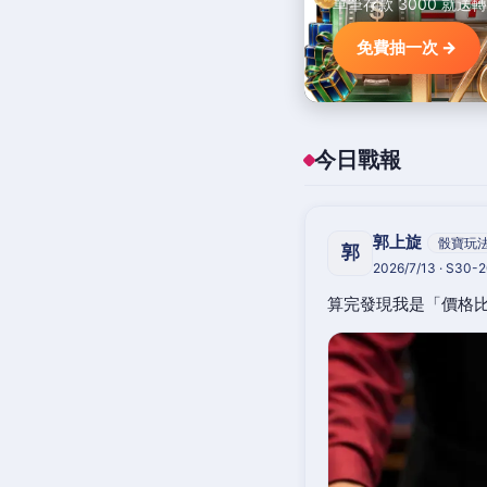
單筆存款 3000 就送
免費抽一次 →
今日戰報
郭上旋
骰寶玩
郭
2026/7/13 · S30-
算完發現我是「價格