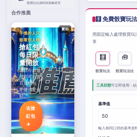
骰寶玩法資料與策略研究
合作推薦
🧮 免費骰寶玩
贊助
手慢的人只
用固定輸入處理骰寶玩
能看別人領
享
搶紅包
每日限
🧮
🧰
量開放
當日存款達
骰寶玩法
骰寶玩法比
標即可到首
頁搶紅包，
工具狀態
可立即使用・結
手速決定金
額。
基準值
去搶
紅包
→
輸入相同口徑的基準資