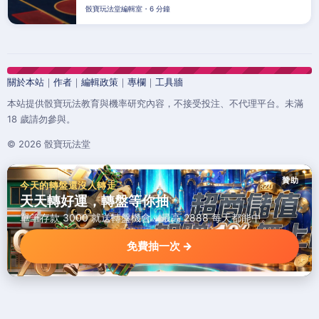
骰寶玩法堂編輯室・6 分鐘
關於本站
｜
作者
｜
編輯政策
｜
專欄
｜
工具牆
本站提供骰寶玩法教育與機率研究內容，不接受投注、不代理平台。未滿
18 歲請勿參與。
© 2026 骰寶玩法堂
贊助
今天的轉盤還沒人轉走
天天轉好運，轉盤等你抽
單筆存款 3000 就送轉盤機會，最高 2888 每天都能中。
免費抽一次 →