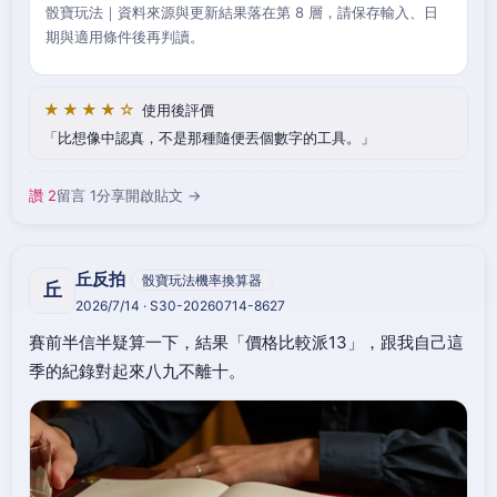
骰寶玩法｜資料來源與更新結果落在第 8 層，請保存輸入、日
期與適用條件後再判讀。
★★★★☆
使用後評價
比想像中認真，不是那種隨便丟個數字的工具。
讚 2
留言 1
分享
開啟貼文 →
丘反拍
骰寶玩法機率換算器
丘
2026/7/14 · S30-20260714-8627
賽前半信半疑算一下，結果「價格比較派13」，跟我自己這
季的紀錄對起來八九不離十。