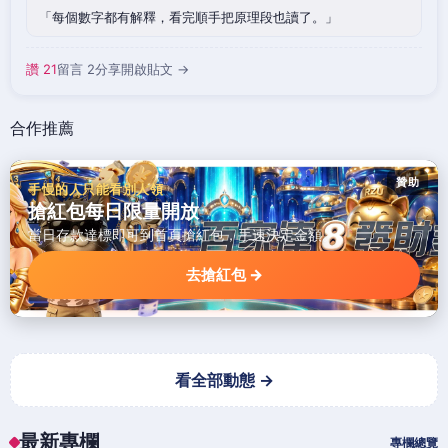
每個數字都有解釋，看完順手把原理段也讀了。
讚 21
留言 2
分享
開啟貼文 →
合作推薦
贊助
手慢的人只能看別人領
搶紅包每日限量開放
當日存款達標即可到首頁搶紅包，手速決定金額。
去搶紅包 →
看全部動態 →
最新專欄
專欄總覽