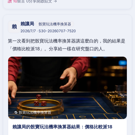
讚 10
留言 0
分享
開啟貼文 →
賴讓局
骰寶玩法機率換算器
賴
2026/7/7 · S30-20260707-7520
第一次看到把骰寶玩法機率換算器講這麼白的，我的結果是
「價格比較派18」。分享給一樣在研究盤口的人。
🔁 骰寶玩法機率換算器
賴讓局的骰寶玩法機率換算器結果：價格比較派18