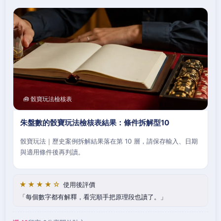
🧰 骰寶玩法檢核表
朱盤數的骰寶玩法檢核表結果：條件拆解型10
骰寶玩法｜歷史案例拆解結果落在第 10 層，請保存輸入、日期
與適用條件後再判讀。
★★★★☆
使用後評價
每個數字都有解釋，看完順手把原理段也讀了。