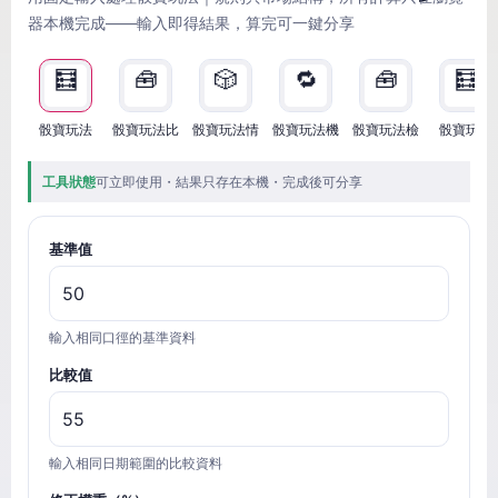
器本機完成——輸入即得結果，算完可一鍵分享
🧮
🧰
🎲
🔁
🧰
🧮
骰寶玩法
骰寶玩法比
骰寶玩法情
骰寶玩法機
骰寶玩法檢
骰寶玩法
工具狀態
可立即使用・結果只存在本機・完成後可分享
基準值
輸入相同口徑的基準資料
比較值
輸入相同日期範圍的比較資料