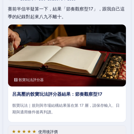
賽前半信半疑算一下，結果「節奏觀察型17」，跟我自己這
季的紀錄對起來八九不離十。
🧮 骰寶玩法評分器
呂高壓的骰寶玩法評分器結果：節奏觀察型17
骰寶玩法｜規則與市場結構結果落在第 17 層，請保存輸入、日
期與適用條件後再判讀。
★★★★★
使用後評價