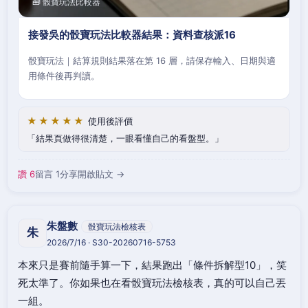
🧰 骰寶玩法比較器
接發吳的骰寶玩法比較器結果：資料查核派16
骰寶玩法｜結算規則結果落在第 16 層，請保存輸入、日期與適
用條件後再判讀。
★★★★★
使用後評價
結果頁做得很清楚，一眼看懂自己的看盤型。
讚 6
留言 1
分享
開啟貼文 →
朱盤數
骰寶玩法檢核表
朱
2026/7/16 · S30-20260716-5753
本來只是賽前隨手算一下，結果跑出「條件拆解型10」，笑
死太準了。你如果也在看骰寶玩法檢核表，真的可以自己丟
一組。