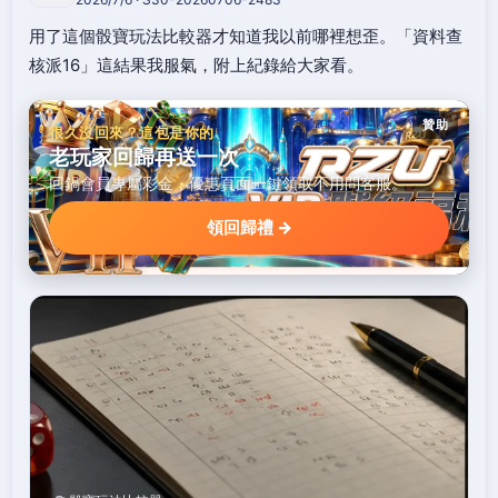
用了這個骰寶玩法比較器才知道我以前哪裡想歪。「資料查
核派16」這結果我服氣，附上紀錄給大家看。
贊助
很久沒回來？這包是你的
老玩家回歸再送一次
回鍋會員專屬彩金，優惠頁面一鍵領取不用問客服。
領回歸禮 →