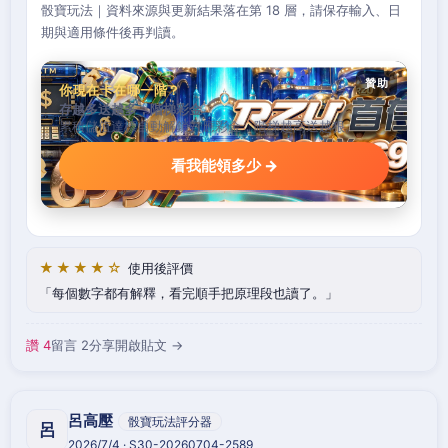
骰寶玩法｜資料來源與更新結果落在第 18 層，請保存輸入、日
期與適用條件後再判讀。
贊助
你現在卡在哪一階？
存越多送越多，階梯彩金
累積儲值達標自動解鎖對應彩金，階梯越高送越狠。
看我能領多少 →
★★★★☆
使用後評價
每個數字都有解釋，看完順手把原理段也讀了。
讚 4
留言 2
分享
開啟貼文 →
呂高壓
骰寶玩法評分器
呂
2026/7/4 · S30-20260704-2589