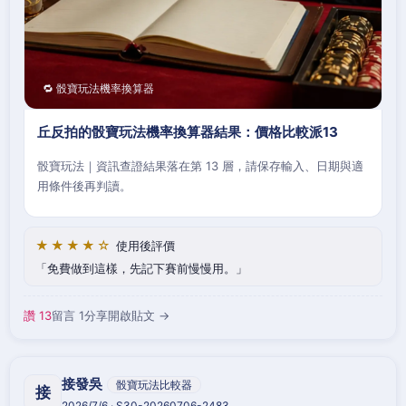
🔁 骰寶玩法機率換算器
丘反拍的骰寶玩法機率換算器結果：價格比較派13
骰寶玩法｜資訊查證結果落在第 13 層，請保存輸入、日期與適
用條件後再判讀。
★★★★☆
使用後評價
免費做到這樣，先記下賽前慢慢用。
讚 13
留言 1
分享
開啟貼文 →
接發吳
骰寶玩法比較器
接
2026/7/6 · S30-20260706-2483