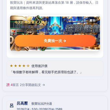
骰寶玩法｜資料來源與更新結果落在第 18 層，請保存輸入、日
期與適用條件後再判讀。
贊助
今天的轉盤還沒人轉走
天天轉好運，轉盤等你抽
單筆存款 3000 就送轉盤機會，最高 2888 每天都能中。
免費抽一次 →
★★★★☆
使用後評價
每個數字都有解釋，看完順手把原理段也讀了。
讚 4
留言 2
分享
開啟貼文 →
呂高壓
骰寶玩法評分器
呂
2026/7/4 · S30-20260704-2589