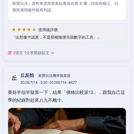
骰寶玩法｜資料來源與更新結果落在第 8 層，請保存輸入、日
期與適用條件後再判讀。
★★★★☆
使用後評價
比想像中認真，不是那種隨便丟個數字的工具。
讚 2
留言 1
分享
開啟貼文 →
丘反拍
骰寶玩法機率換算器
丘
2026/7/14 · S30-20260714-8627
賽前半信半疑算一下，結果「價格比較派13」，跟我自己這
季的紀錄對起來八九不離十。