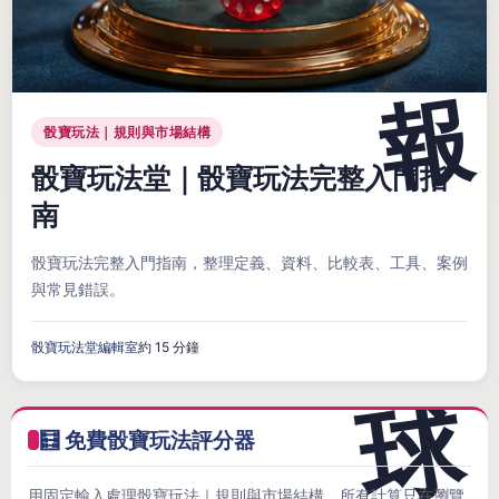
骰寶玩法｜規則與市場結構
骰寶玩法堂｜骰寶玩法完整入門指
南
骰寶玩法完整入門指南，整理定義、資料、比較表、工具、案例
與常見錯誤。
骰寶玩法堂編輯室
約 15 分鐘
🧮 免費骰寶玩法評分器
用固定輸入處理骰寶玩法｜規則與市場結構，所有計算只在瀏覽