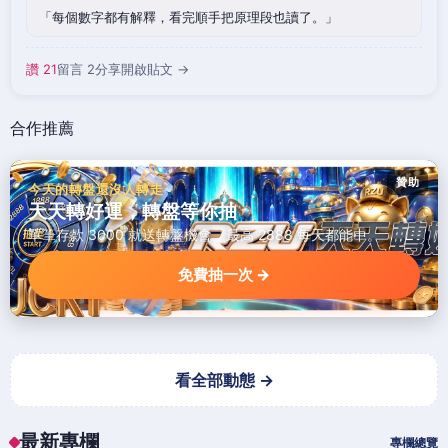
每個數字都有解釋，看完順手把原理段也讀了。
讚 21
留言 2
分享
開啟貼文 →
合作推薦
贊助
今天的轉盤還沒人轉走
天天轉好運，轉盤等你抽
單筆存款 3000 就送轉盤機會，最高 2888 每天都能中。
免費抽一次 →
看全部動態 →
最新專欄
專欄總覽