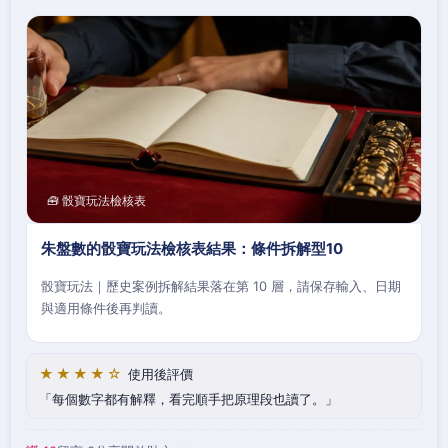
🧰 骰寶玩法檢核表
朱盤數的骰寶玩法檢核表結果：條件拆解型10
骰寶玩法｜歷史案例拆解結果落在第 10 層，請保存輸入、日期
與適用條件後再判讀。
★★★★☆
使用後評價
每個數字都有解釋，看完順手把原理段也讀了。