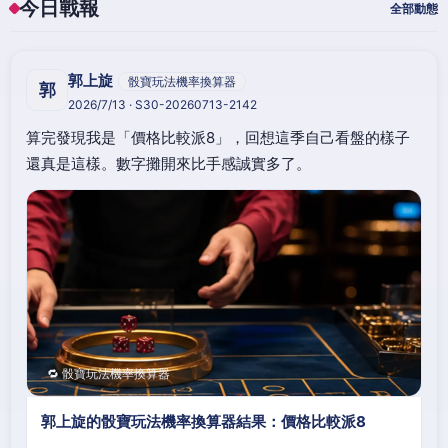
今日戰報
全部動態
郭上旋
骰寶玩法機率換算器
郭
2026/7/13 · S30-20260713-2142
算完發現我是「價格比較派8」，回想這季自己看盤的樣子
還真是這樣。數字攤開來比手感誠實多了。
🔁 骰寶玩法機率換算器
郭上旋的骰寶玩法機率換算器結果：價格比較派8