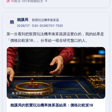
讚 10
留言 0
分享
開啟貼文 →
賴讓局
骰寶玩法機率換算器
賴
2026/7/7 · S30-20260707-7520
第一次看到把骰寶玩法機率換算器講這麼白的，我的結果是
「價格比較派18」。分享給一樣在研究盤口的人。
🔁 骰寶玩法機率換算器
賴讓局的骰寶玩法機率換算器結果：價格比較派18