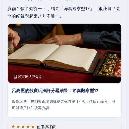
賽前半信半疑算一下，結果「節奏觀察型17」，跟我自己這
季的紀錄對起來八九不離十。
🧮 骰寶玩法評分器
呂高壓的骰寶玩法評分器結果：節奏觀察型17
骰寶玩法｜規則與市場結構結果落在第 17 層，請保存輸入、日
期與適用條件後再判讀。
★★★★★
使用後評價