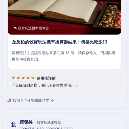
🔁 骰寶玩法機率換算器
丘反拍的骰寶玩法機率換算器結果：價格比較派13
骰寶玩法｜資訊查證結果落在第 13 層，請保存輸入、日期與適
用條件後再判讀。
★★★★☆
使用後評價
免費做到這樣，先記下賽前慢慢用。
讚 13
留言 1
分享
開啟貼文 →
接發吳
骰寶玩法比較器
接
2026/7/6 · S30-20260706-2483