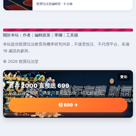
骰寶玩法堂編輯室・6 分鐘
關於本站
｜
作者
｜
編輯政策
｜
專欄
｜
工具牆
本站提供骰寶玩法教育與機率研究內容，不接受投注、不代理平台。未滿
18 歲請勿參與。
© 2026 骰寶玩法堂
贊助
第一筆就多三成本金
首存 2000 直接送 699
新會員限定加碼，碼量只要彩金五倍，領完就能玩。
領 699 →