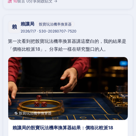
讚 10
留言 0
分享
開啟貼文 →
賴讓局
骰寶玩法機率換算器
賴
2026/7/7 · S30-20260707-7520
第一次看到把骰寶玩法機率換算器講這麼白的，我的結果是
「價格比較派18」。分享給一樣在研究盤口的人。
🔁 骰寶玩法機率換算器
賴讓局的骰寶玩法機率換算器結果：價格比較派18