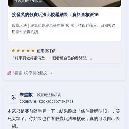
🧰 骰寶玩法比較器
接發吳的骰寶玩法比較器結果：資料查核派16
骰寶玩法｜結算規則結果落在第 16 層，請保存輸入、日期與適
用條件後再判讀。
★★★★★
使用後評價
結果頁做得很清楚，一眼看懂自己的看盤型。
讚 6
留言 1
分享
開啟貼文 →
朱盤數
骰寶玩法檢核表
朱
2026/7/16 · S30-20260716-5753
本來只是賽前隨手算一下，結果跑出「條件拆解型10」，笑
死太準了。你如果也在看骰寶玩法檢核表，真的可以自己丟
一組。