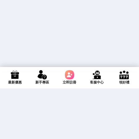
報
帖
算
欄
人
最新優惠
新手專區
立即註冊
客服中心
領好禮
首頁
探索
工具
專欄
人物