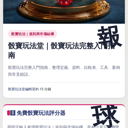
骰寶玩法｜規則與市場結構
骰寶玩法堂｜骰寶玩法完整入門指
南
骰寶玩法完整入門指南，整理定義、資料、比較表、工具、案例
與常見錯誤。
骰寶玩法堂編輯室
約 15 分鐘
🧮 免費骰寶玩法評分器
用固定輸入處理骰寶玩法｜規則與市場結構，所有計算只在瀏覽