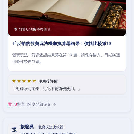
🔁 骰寶玩法機率換算器
丘反拍的骰寶玩法機率換算器結果：價格比較派13
骰寶玩法｜資訊查證結果落在第 13 層，請保存輸入、日期與適
用條件後再判讀。
★★★★☆
使用後評價
免費做到這樣，先記下賽前慢慢用。
讚 13
留言 1
分享
開啟貼文 →
接發吳
骰寶玩法比較器
接
2026/7/6 · S30-20260706-2483