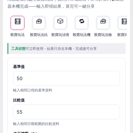
器本機完成——輸入即得結果，算完可一鍵分享
🧮
🧰
🎲
🔁
🧰
🧮
骰寶玩法
骰寶玩法比
骰寶玩法情
骰寶玩法機
骰寶玩法檢
骰寶玩法
工具狀態
可立即使用・結果只存在本機・完成後可分享
基準值
輸入相同口徑的基準資料
比較值
輸入相同日期範圍的比較資料