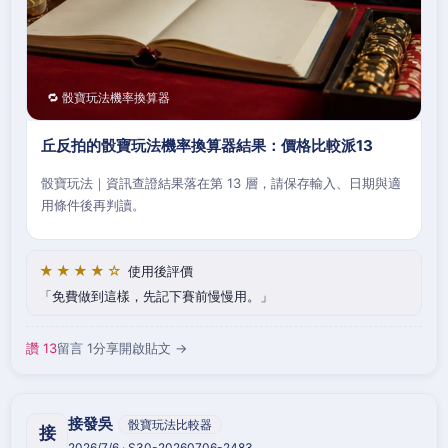
🔁 骰寶玩法機率換算器
丘反拍的骰寶玩法機率換算器結果：價格比較派13
骰寶玩法｜資訊查證結果落在第 13 層，請保存輸入、日期與適
用條件後再判讀。
★★★★☆
使用後評價
免費做到這樣，先記下賽前慢慢用。
讚 13
留言 1
分享
開啟貼文 →
接發吳
骰寶玩法比較器
接
2026/7/6 · S30-20260706-2483