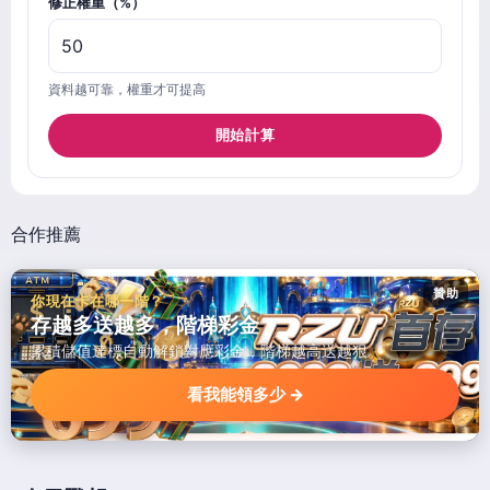
修正權重（%）
資料越可靠，權重才可提高
開始計算
合作推薦
贊助
你現在卡在哪一階？
存越多送越多，階梯彩金
累積儲值達標自動解鎖對應彩金，階梯越高送越狠。
看我能領多少 →