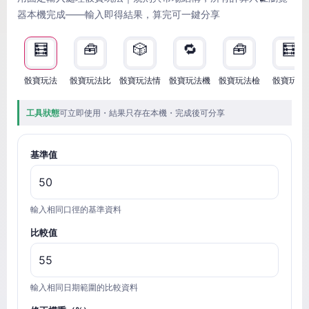
器本機完成——輸入即得結果，算完可一鍵分享
🧮
🧰
🎲
🔁
🧰
🧮
骰寶玩法
骰寶玩法比
骰寶玩法情
骰寶玩法機
骰寶玩法檢
骰寶玩法
工具狀態
可立即使用・結果只存在本機・完成後可分享
基準值
輸入相同口徑的基準資料
比較值
輸入相同日期範圍的比較資料