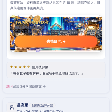
骰寶玩法｜資料來源與更新結果落在第 18 層，請保存輸入、日
期與適用條件後再判讀。
贊助
手慢的人只能看別人領
搶紅包每日限量開放
當日存款達標即可到首頁搶紅包，手速決定金額。
去搶紅包 →
★★★★☆
使用後評價
每個數字都有解釋，看完順手把原理段也讀了。
讚 4
留言 2
分享
開啟貼文 →
呂高壓
骰寶玩法評分器
呂
2026/7/4 · S30-20260704-2589