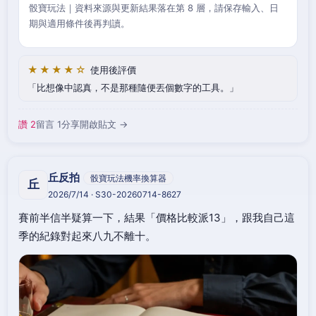
骰寶玩法｜資料來源與更新結果落在第 8 層，請保存輸入、日
期與適用條件後再判讀。
★★★★☆
使用後評價
比想像中認真，不是那種隨便丟個數字的工具。
讚 2
留言 1
分享
開啟貼文 →
丘反拍
骰寶玩法機率換算器
丘
2026/7/14 · S30-20260714-8627
賽前半信半疑算一下，結果「價格比較派13」，跟我自己這
季的紀錄對起來八九不離十。