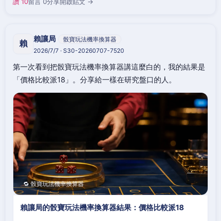
讚 10
留言 0
分享
開啟貼文 →
賴讓局
骰寶玩法機率換算器
賴
2026/7/7 · S30-20260707-7520
第一次看到把骰寶玩法機率換算器講這麼白的，我的結果是
「價格比較派18」。分享給一樣在研究盤口的人。
🔁 骰寶玩法機率換算器
賴讓局的骰寶玩法機率換算器結果：價格比較派18