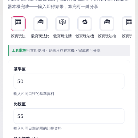
器本機完成——輸入即得結果，算完可一鍵分享
🧮
🧰
🎲
🔁
🧰
🧮
骰寶玩法
骰寶玩法比
骰寶玩法情
骰寶玩法機
骰寶玩法檢
骰寶玩法
工具狀態
可立即使用・結果只存在本機・完成後可分享
基準值
輸入相同口徑的基準資料
比較值
輸入相同日期範圍的比較資料