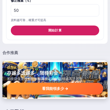
修正權重（%）
資料越可靠，權重才可提高
開始計算
合作推薦
贊助
你現在卡在哪一階？
存越多送越多，階梯彩金
累積儲值達標自動解鎖對應彩金，階梯越高送越狠。
看我能領多少 →