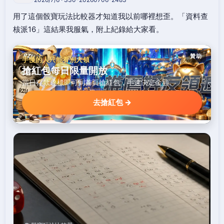
用了這個骰寶玩法比較器才知道我以前哪裡想歪。「資料查
核派16」這結果我服氣，附上紀錄給大家看。
贊助
手慢的人只能看別人領
搶紅包每日限量開放
當日存款達標即可到首頁搶紅包，手速決定金額。
去搶紅包 →