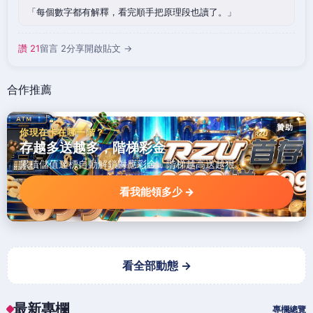
每個數字都有解釋，看完順手把原理段也讀了。
讚 21
留言 2
分享
開啟貼文 →
合作推薦
贊助
你現在卡在哪一階？
存越多送越多，階梯彩金
累積儲值達標自動解鎖對應彩金，階梯越高送越狠。
看我能領多少 →
看全部動態 →
最新專欄
專欄總覽