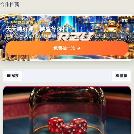
合作推薦
贊助
今天的轉盤還沒人轉走
天天轉好運，轉盤等你抽
單筆存款 3000 就送轉盤機會，最高 2888 每天都能中。
免費抽一次 →
☰ 探索
榜 情報