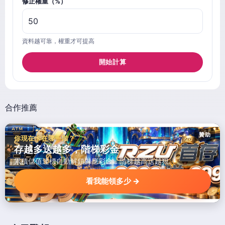
修正權重（%）
資料越可靠，權重才可提高
開始計算
合作推薦
贊助
你現在卡在哪一階？
存越多送越多，階梯彩金
累積儲值達標自動解鎖對應彩金，階梯越高送越狠。
看我能領多少 →