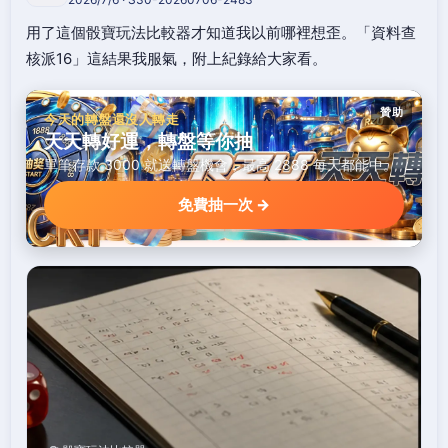
用了這個骰寶玩法比較器才知道我以前哪裡想歪。「資料查
核派16」這結果我服氣，附上紀錄給大家看。
贊助
今天的轉盤還沒人轉走
天天轉好運，轉盤等你抽
單筆存款 3000 就送轉盤機會，最高 2888 每天都能中。
免費抽一次 →