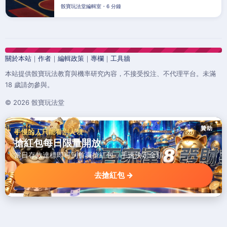
骰寶玩法堂編輯室・6 分鐘
關於本站
｜
作者
｜
編輯政策
｜
專欄
｜
工具牆
本站提供骰寶玩法教育與機率研究內容，不接受投注、不代理平台。未滿
18 歲請勿參與。
© 2026 骰寶玩法堂
贊助
手慢的人只能看別人領
搶紅包每日限量開放
當日存款達標即可到首頁搶紅包，手速決定金額。
去搶紅包 →