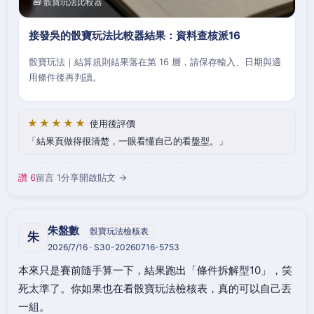
🧰 骰寶玩法比較器
接發吳的骰寶玩法比較器結果：資料查核派16
骰寶玩法｜結算規則結果落在第 16 層，請保存輸入、日期與適
用條件後再判讀。
★★★★★
使用後評價
結果頁做得很清楚，一眼看懂自己的看盤型。
讚 6
留言 1
分享
開啟貼文 →
朱盤數
骰寶玩法檢核表
朱
2026/7/16 · S30-20260716-5753
本來只是賽前隨手算一下，結果跑出「條件拆解型10」，笑
死太準了。你如果也在看骰寶玩法檢核表，真的可以自己丟
一組。