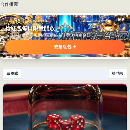
合作推薦
贊助
手慢的人只能看別人領
搶紅包每日限量開放
當日存款達標即可到首頁搶紅包，手速決定金額。
去搶紅包 →
☰ 探索
榜 情報