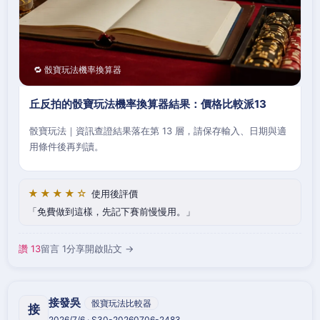
🔁 骰寶玩法機率換算器
丘反拍的骰寶玩法機率換算器結果：價格比較派13
骰寶玩法｜資訊查證結果落在第 13 層，請保存輸入、日期與適
用條件後再判讀。
★★★★☆
使用後評價
免費做到這樣，先記下賽前慢慢用。
讚 13
留言 1
分享
開啟貼文 →
接發吳
骰寶玩法比較器
接
2026/7/6 · S30-20260706-2483