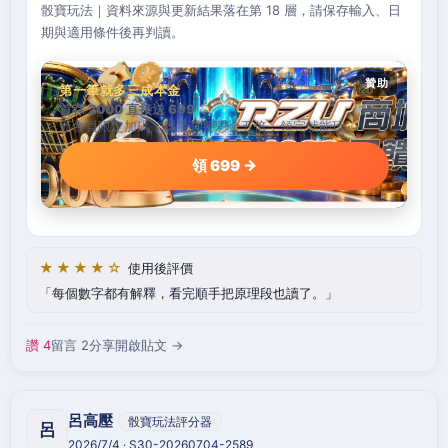
骰寶玩法｜資料來源與更新結果落在第 18 層，請保存輸入、日
期與適用條件後再判讀。
贊助
第一筆就多三成本金
首存 2000 直接送 699
新會員限定加碼，碼量只要彩金五倍，領完就能玩。
領 699 →
★★★★☆
使用後評價
每個數字都有解釋，看完順手把原理段也讀了。
讚 4
留言 2
分享
開啟貼文 →
呂高壓
骰寶玩法評分器
呂
2026/7/4 · S30-20260704-2589