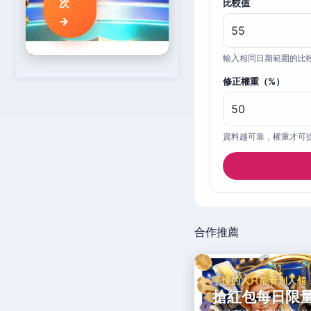
次
比較值
→
輸入相同日期範圍的比
修正權重（%）
資料越可靠，權重才可
合作推薦
手慢的人只能看別人領
搶紅包每日限