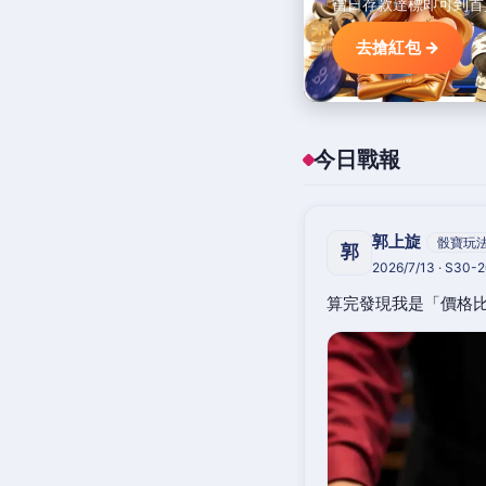
當日存款達標即可到首
去搶紅包 →
今日戰報
郭上旋
骰寶玩
郭
2026/7/13 · S30-
算完發現我是「價格