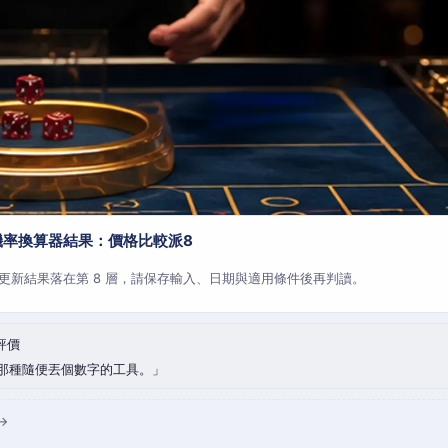
機率換算器結果：價格比較派8
更新結果落在第 8 層，請保存輸入、日期與適用條件後再判讀。
評價
那種隨便丟個數字的工具。
→