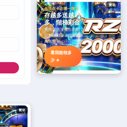
贊助
你現在卡在哪一階？
存越多送越
多，階梯彩金
累積儲值達標自動解
鎖對應彩金，階梯越
高送越狠。
看我能領多
少 →
贊助