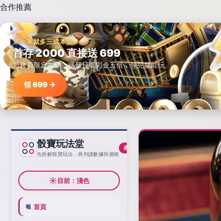
合作推薦
第一筆就多三成本金
首存 2000 直接送 699
新會員限定加碼，碼量只要彩金五倍，領完就能玩。
領 699 →
骰寶玩法堂
基線
先拆解骰寶玩法，再判讀數據與價格
☀
目前：淺色
首頁
報