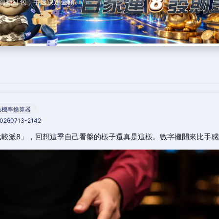
頁搶紅包，手速決定金額。
法機率換算器
20260713-2142
比較派8」，回想這季自己看盤的樣子還真是這樣。數字攤開來比手感