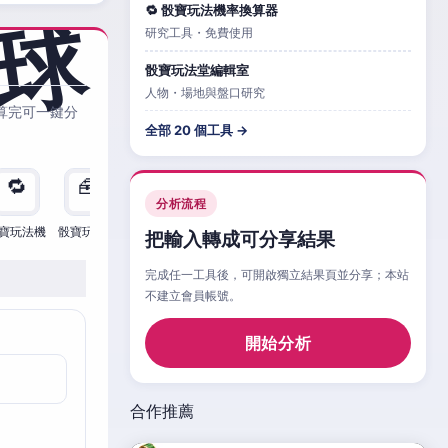
🔁 骰寶玩法機率換算器
研究工具・免費使用
骰寶玩法堂編輯室
人物・場地與盤口研究
算完可一鍵分
全部 20 個工具 →
🔁
🧰
🧮
🧰
🎲
🔁

分析流程
寶玩法機
骰寶玩法檢
骰寶玩法
骰寶玩法比
骰寶玩法情
骰寶玩法機
骰寶
把輸入轉成可分享結果
完成任一工具後，可開啟獨立結果頁並分享；本站
不建立會員帳號。
開始分析
合作推薦