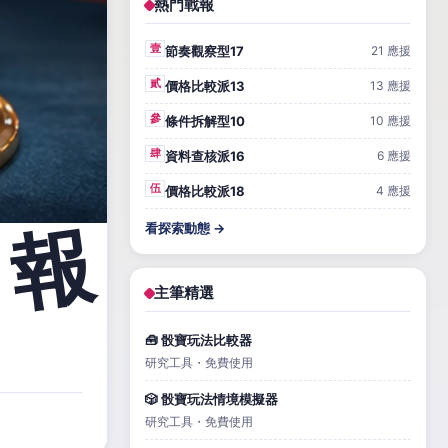
熱門戰報
壹
節奏觀察型17
21 應援
貳
價格比較派13
13 應援
參
條件拆解型10
10 應援
肆
資料查核派16
6 應援
伍
價格比較派18
4 應援
看探索動態 →
主筆精選
🧰 骰寶玩法比較器
研究工具・免費使用
🎲 骰寶玩法情境模擬器
研究工具・免費使用