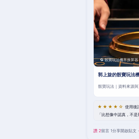
🔁 骰寶玩法機率換算器
郭上旋的骰寶玩法
骰寶玩法｜資料來源與
★★★★☆
使用後
比想像中認真，不是
讚 2
留言 1
分享
開啟貼文 