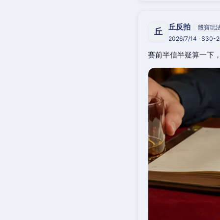
丘反拍
骰寶玩
丘
2026/7/14 · S30-
賽前半信半疑算一下，