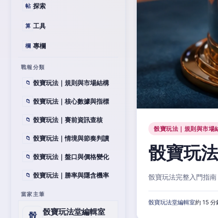
探索
帖
工具
算
專欄
欄
戰報分類
骰寶玩法｜規則與市場結構
📁
骰寶玩法｜核心數據與指標
📁
骰寶玩法｜賽前資訊查核
📁
骰寶玩法｜規則與市場
骰寶玩法｜情境與節奏判讀
📁
骰寶玩
骰寶玩法｜盤口與價格變化
📁
骰寶玩法｜勝率與隱含機率
📁
骰寶玩法完整入門指南
當家主筆
骰寶玩法堂編輯室
約 15 
骰寶玩法堂編輯室
骰