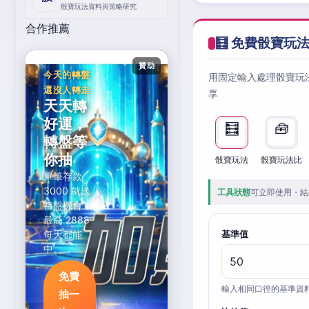
骰寶玩法資料與策略研究
合作推薦
🧮 免費骰寶玩
贊助
今天的轉盤
用固定輸入處理骰寶玩
還沒人轉走
享
天天轉
好運，
🧮
🧰
轉盤等
你抽
骰寶玩法
骰寶玩法比
單筆存款
3000 就送
工具狀態
可立即使用・結
轉盤機會，
最高 2888
每天都能
基準值
中。
免費
輸入相同口徑的基準資
抽一