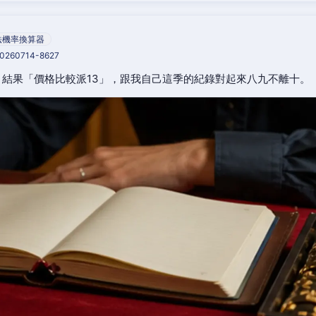
法機率換算器
20260714-8627
結果「價格比較派13」，跟我自己這季的紀錄對起來八九不離十。