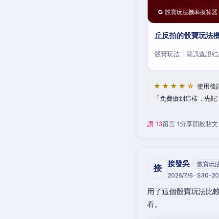
🔁 骰寶玩法機率換算器
丘反拍的骰寶玩法機
骰寶玩法｜資訊查證結
★★★★☆
使用後
免費做到這樣，先記
讚 13
留言 1
分享
開啟貼文
接發吳
骰寶玩
接
2026/7/6 · S30-
用了這個骰寶玩法比較
看。