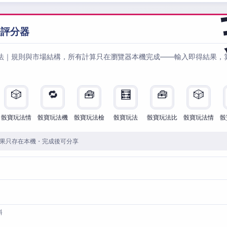
法評分器
法｜規則與市場結構，所有計算只在瀏覽器本機完成——輸入即得結果，
🎲
🔁
🧰
🧮
🧰
🎲
骰寶玩法情
骰寶玩法機
骰寶玩法檢
骰寶玩法
骰寶玩法比
骰寶玩法情
骰
果只存在本機・完成後可分享
料