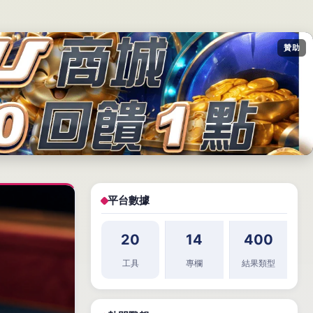
贊助
平台數據
20
14
400
工具
專欄
結果類型