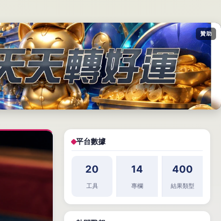
贊助
平台數據
20
14
400
工具
專欄
結果類型