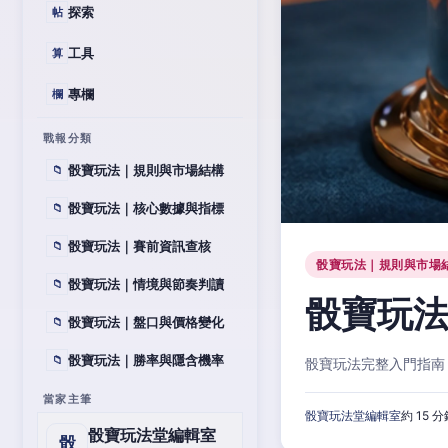
探索
帖
工具
算
專欄
欄
戰報分類
骰寶玩法｜規則與市場結構
📁
骰寶玩法｜核心數據與指標
📁
骰寶玩法｜賽前資訊查核
📁
骰寶玩法｜規則與市場
骰寶玩法｜情境與節奏判讀
📁
骰寶玩
骰寶玩法｜盤口與價格變化
📁
骰寶玩法｜勝率與隱含機率
📁
骰寶玩法完整入門指南
當家主筆
骰寶玩法堂編輯室
約 15 
骰寶玩法堂編輯室
骰