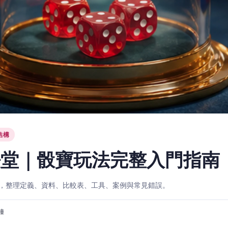
結構
法堂｜骰寶玩法完整入門指南
，整理定義、資料、比較表、工具、案例與常見錯誤。
分鐘