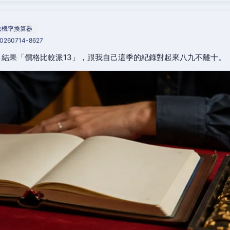
法機率換算器
20260714-8627
結果「價格比較派13」，跟我自己這季的紀錄對起來八九不離十。