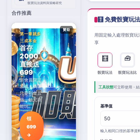
骰寶玩法資料與策略研究
合作推薦
🧮 免費骰寶玩
贊助
第一筆就多
用固定輸入處理骰寶玩
三成本金
享
首存
2000
🧮
🧰
直接送
699
骰寶玩法
骰寶玩法比
新會員限定
加碼，碼量
工具狀態
可立即使用・結
只要彩金五
倍，領完就
能玩。
基準值
領
699
輸入相同口徑的基準資
→