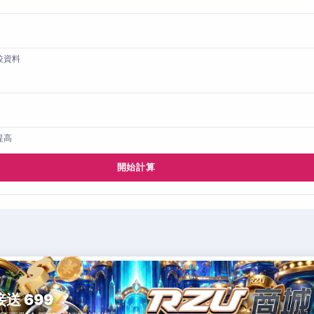
較資料
提高
開始計算
接送 699