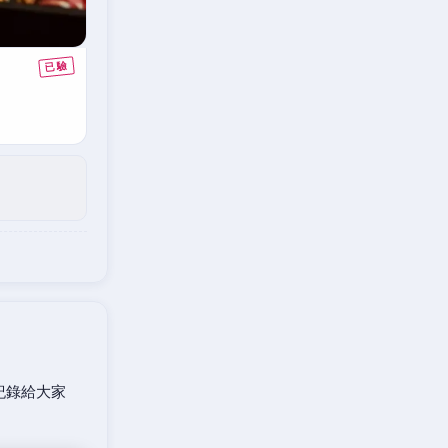
紀錄給大家