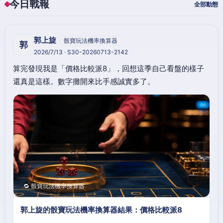
今日戰報
全部動態
郭上旋
骰寶玩法機率換算器
郭
2026/7/13 · S30-20260713-2142
算完發現我是「價格比較派8」，回想這季自己看盤的樣子
還真是這樣。數字攤開來比手感誠實多了。
🔁 骰寶玩法機率換算器
郭上旋的骰寶玩法機率換算器結果：價格比較派8