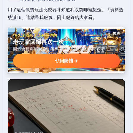
用了這個骰寶玩法比較器才知道我以前哪裡想歪。「資料查
核派16」這結果我服氣，附上紀錄給大家看。
贊助
很久沒回來？這包是你的
老玩家回歸再送一次
回鍋會員專屬彩金，優惠頁面一鍵領取不用問客服。
領回歸禮 →