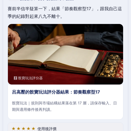
賽前半信半疑算一下，結果「節奏觀察型17」，跟我自己這
季的紀錄對起來八九不離十。
🧮 骰寶玩法評分器
呂高壓的骰寶玩法評分器結果：節奏觀察型17
骰寶玩法｜規則與市場結構結果落在第 17 層，請保存輸入、日
期與適用條件後再判讀。
★★★★★
使用後評價