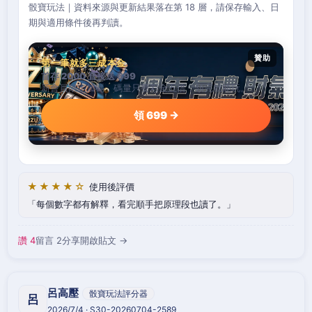
骰寶玩法｜資料來源與更新結果落在第 18 層，請保存輸入、日
期與適用條件後再判讀。
贊助
第一筆就多三成本金
首存 2000 直接送 699
新會員限定加碼，碼量只要彩金五倍，領完就能玩。
領 699 →
★★★★☆
使用後評價
每個數字都有解釋，看完順手把原理段也讀了。
讚 4
留言 2
分享
開啟貼文 →
呂高壓
骰寶玩法評分器
呂
2026/7/4 · S30-20260704-2589