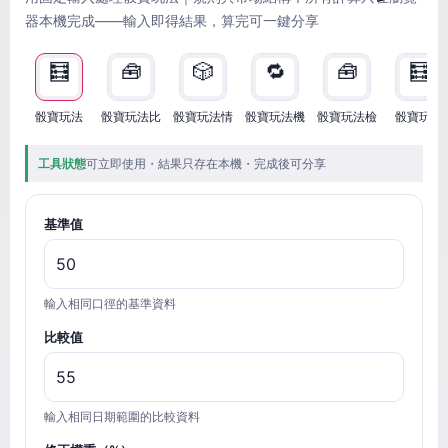
器本機完成——輸入即得結果，算完可一鍵分享
🧮
🧰
🎲
🔁
🧰
🧮
骰寶玩法
骰寶玩法比
骰寶玩法情
骰寶玩法機
骰寶玩法檢
骰寶玩法
工具狀態
可立即使用・結果只存在本機・完成後可分享
基準值
輸入相同口徑的基準資料
比較值
輸入相同日期範圍的比較資料