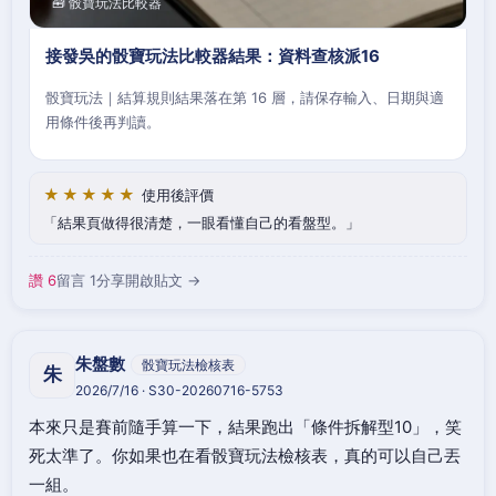
🧰 骰寶玩法比較器
接發吳的骰寶玩法比較器結果：資料查核派16
骰寶玩法｜結算規則結果落在第 16 層，請保存輸入、日期與適
用條件後再判讀。
★★★★★
使用後評價
結果頁做得很清楚，一眼看懂自己的看盤型。
讚 6
留言 1
分享
開啟貼文 →
朱盤數
骰寶玩法檢核表
朱
2026/7/16 · S30-20260716-5753
本來只是賽前隨手算一下，結果跑出「條件拆解型10」，笑
死太準了。你如果也在看骰寶玩法檢核表，真的可以自己丟
一組。