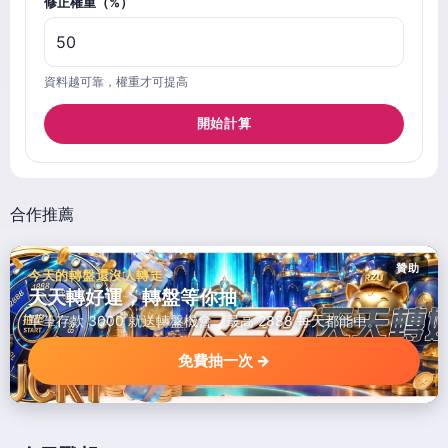
修正權重（%）
資料越可靠，權重才可提高
開始計算
合作推薦
贊助
今天的轉盤還沒人轉走
天天轉好運，轉盤等你抽
單筆存款 3000 就送轉盤機會，最高 2888 每天都能中。
免費抽一次 →