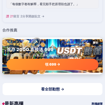
每個數字都有解釋，看完順手把原理段也讀了。
讚 21
留言 2
分享
開啟貼文 →
合作推薦
贊助
第一筆就多三成本金
首存 2000 直接送 699
新會員限定加碼，碼量只要彩金五倍，領完就能玩。
領 699 →
看全部動態 →
最新專欄
專欄總覽