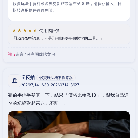
骰寶玩法｜資料來源與更新結果落在第 8 層，請保存輸入、日
期與適用條件後再判讀。
★★★★☆
使用後評價
比想像中認真，不是那種隨便丟個數字的工具。
讚 2
留言 1
分享
開啟貼文 →
丘反拍
骰寶玩法機率換算器
丘
2026/7/14 · S30-20260714-8627
賽前半信半疑算一下，結果「價格比較派13」，跟我自己這
季的紀錄對起來八九不離十。