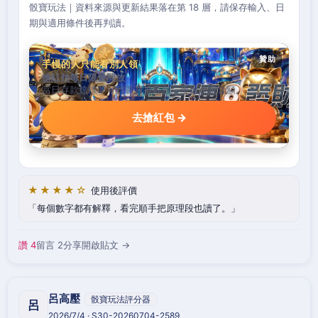
骰寶玩法｜資料來源與更新結果落在第 18 層，請保存輸入、日
期與適用條件後再判讀。
贊助
手慢的人只能看別人領
搶紅包每日限量開放
當日存款達標即可到首頁搶紅包，手速決定金額。
去搶紅包 →
★★★★☆
使用後評價
每個數字都有解釋，看完順手把原理段也讀了。
讚 4
留言 2
分享
開啟貼文 →
呂高壓
骰寶玩法評分器
呂
2026/7/4 · S30-20260704-2589