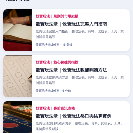
骰寶玩法｜規則與市場結構
骰寶玩法堂｜骰寶玩法完整入門指南
骰寶玩法完整入門指南，整理定義、資料、比較表、工具、案
例與常見錯誤。
骰寶玩法堂編輯室・15 分鐘
骰寶玩法｜核心數據與指標
骰寶玩法堂｜骰寶玩法數據判讀方法
骰寶玩法數據判讀方法，整理定義、資料、比較表、工具、案
例與常見錯誤。
骰寶玩法堂編輯室・6 分鐘
骰寶玩法｜賽前資訊查核
骰寶玩法堂｜骰寶玩法盤口與結算實例
骰寶玩法盤口與結算實例，整理定義、資料、比較表、工具、
案例與常見錯誤。