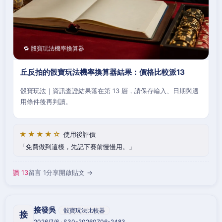
🔁 骰寶玩法機率換算器
丘反拍的骰寶玩法機率換算器結果：價格比較派13
骰寶玩法｜資訊查證結果落在第 13 層，請保存輸入、日期與適
用條件後再判讀。
★★★★☆
使用後評價
免費做到這樣，先記下賽前慢慢用。
讚 13
留言 1
分享
開啟貼文 →
接發吳
骰寶玩法比較器
接
2026/7/6 · S30-20260706-2483