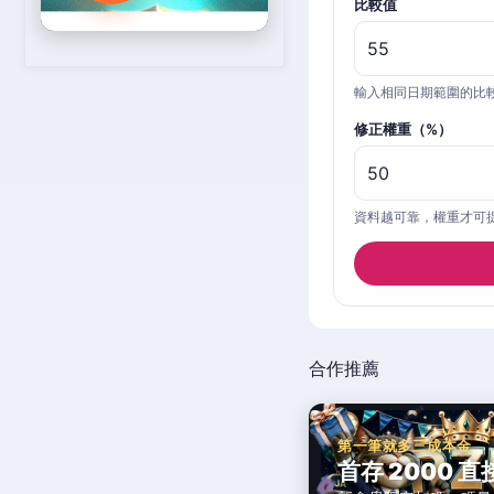
比較值
輸入相同日期範圍的比
修正權重（%）
資料越可靠，權重才可
合作推薦
第一筆就多三成本金
首存 2000 直