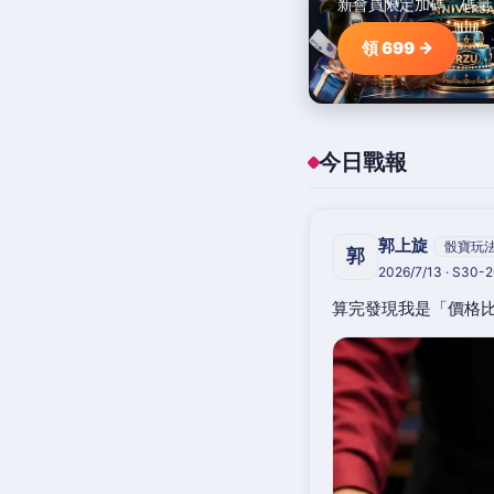
新會員限定加碼，碼量
領 699 →
今日戰報
郭上旋
骰寶玩
郭
2026/7/13 · S30-
算完發現我是「價格