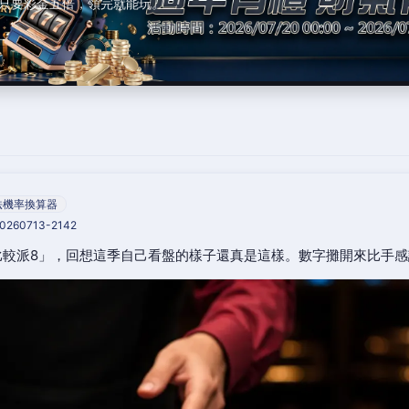
只要彩金五倍，領完就能玩。
法機率換算器
20260713-2142
比較派8」，回想這季自己看盤的樣子還真是這樣。數字攤開來比手感