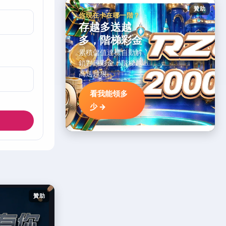
贊助
你現在卡在哪一階？
存越多送越
多，階梯彩金
累積儲值達標自動解
鎖對應彩金，階梯越
高送越狠。
看我能領多
少 →
贊助