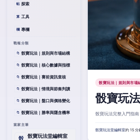
探索
帖
工具
算
專欄
欄
戰報分類
骰寶玩法｜規則與市場結構
📁
骰寶玩法｜核心數據與指標
📁
骰寶玩法｜賽前資訊查核
📁
骰寶玩法｜規則與市場
骰寶玩法｜情境與節奏判讀
📁
骰寶玩
骰寶玩法｜盤口與價格變化
📁
骰寶玩法｜勝率與隱含機率
📁
骰寶玩法完整入門指南
當家主筆
骰寶玩法堂編輯室
約 15 
骰寶玩法堂編輯室
骰