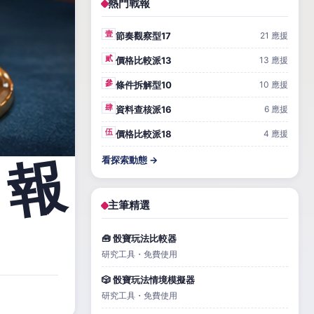
熱門戰報
壹
節奏觀察型17
21 應援
貳
價格比較派13
13 應援
參
條件拆解型10
10 應援
肆
資料查核派16
6 應援
伍
價格比較派18
4 應援
看探索動態 →
主筆精選
🧰 骰寶玩法比較器
研究工具・免費使用
🎲 骰寶玩法情境模擬器
研究工具・免費使用