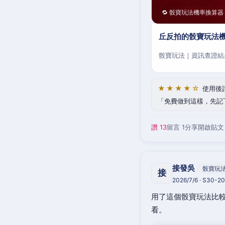
🔁 骰寶玩法機率換算器
丘反拍的骰寶玩法機
骰寶玩法｜資訊查證結
★★★★☆
使用後
免費做到這樣，先記
讚 13
留言 1
分享
開啟貼文
接發吳
骰寶玩
接
2026/7/6 · S30-
用了這個骰寶玩法比較
看。