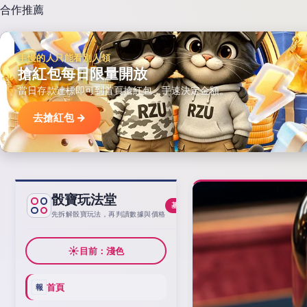
合作推薦
手慢的人只能看別人領
搶紅包每日限量開放
當日存款達標即可到首頁搶紅包，手速決定金額。
去搶紅包 →
骰寶玩法堂
基線
先拆解骰寶玩法，再判讀數據與價格
☀
目前：淺色
首頁
報