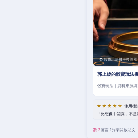
🔁 骰寶玩法機率換算器
郭上旋的骰寶玩法
骰寶玩法｜資料來源與
★★★★☆
使用後
比想像中認真，不是
讚 2
留言 1
分享
開啟貼文 