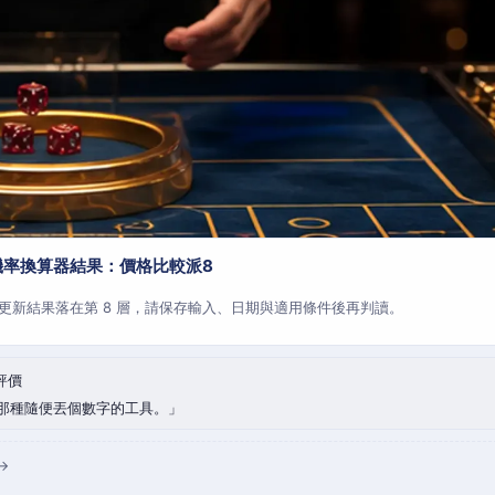
機率換算器結果：價格比較派8
更新結果落在第 8 層，請保存輸入、日期與適用條件後再判讀。
評價
那種隨便丟個數字的工具。
→