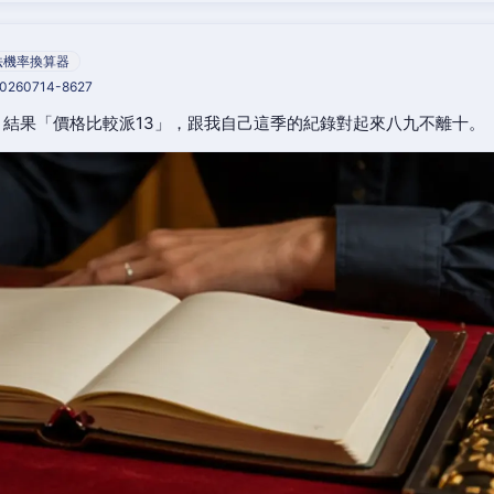
法機率換算器
20260714-8627
結果「價格比較派13」，跟我自己這季的紀錄對起來八九不離十。