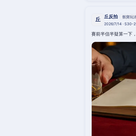
丘反拍
骰寶玩
丘
2026/7/14 · S30-
賽前半信半疑算一下，