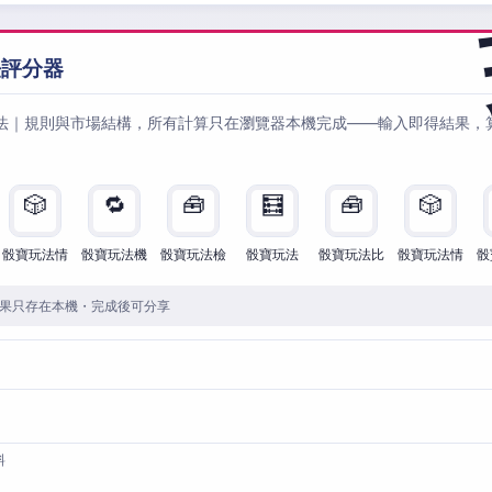
法評分器
法｜規則與市場結構，所有計算只在瀏覽器本機完成——輸入即得結果，
🎲
🔁
🧰
🧮
🧰
🎲
骰寶玩法情
骰寶玩法機
骰寶玩法檢
骰寶玩法
骰寶玩法比
骰寶玩法情
骰
果只存在本機・完成後可分享
料