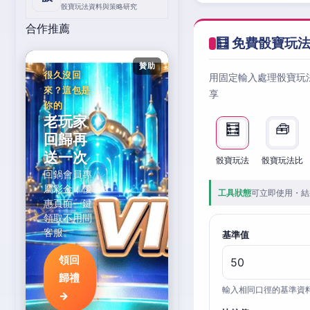
骰寶玩法資料與策略研究
合作推薦
🧮 免費骰寶玩
贊助
很久沒回
用固定輸入處理骰寶玩
來？這包是
享
你的
老玩家
🧮
🧰
回歸再
送一次
骰寶玩法
骰寶玩法比
回鍋會員專
屬彩金，優
工具狀態
可立即使用・結
惠頁面一鍵
領取不用問
客服。
基準值
領回
歸禮
輸入相同口徑的基準資
→