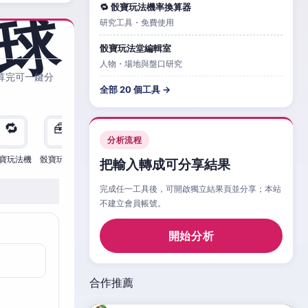
🔁 骰寶玩法機率換算器
研究工具・免費使用
骰寶玩法堂編輯室
人物・場地與盤口研究
算完可一鍵分
全部 20 個工具 →
🔁
🧰
🧮
🧰
🎲
🔁

分析流程
寶玩法機
骰寶玩法檢
骰寶玩法
骰寶玩法比
骰寶玩法情
骰寶玩法機
骰寶
把輸入轉成可分享結果
完成任一工具後，可開啟獨立結果頁並分享；本站
不建立會員帳號。
開始分析
合作推薦