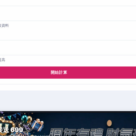
較資料
提高
開始計算
接送 699