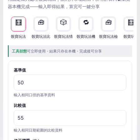
器本機完成——輸入即得結果，算完可一鍵分享
🧮
🧰
🎲
🔁
🧰
🧮
骰寶玩法
骰寶玩法比
骰寶玩法情
骰寶玩法機
骰寶玩法檢
骰寶玩法
工具狀態
可立即使用・結果只存在本機・完成後可分享
基準值
輸入相同口徑的基準資料
比較值
輸入相同日期範圍的比較資料