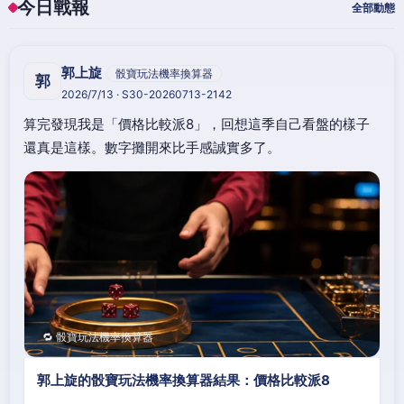
今日戰報
全部動態
郭上旋
骰寶玩法機率換算器
郭
2026/7/13 · S30-20260713-2142
算完發現我是「價格比較派8」，回想這季自己看盤的樣子
還真是這樣。數字攤開來比手感誠實多了。
🔁 骰寶玩法機率換算器
郭上旋的骰寶玩法機率換算器結果：價格比較派8