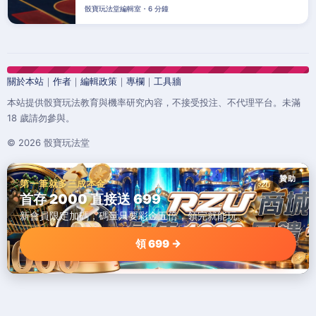
骰寶玩法堂編輯室・6 分鐘
關於本站
｜
作者
｜
編輯政策
｜
專欄
｜
工具牆
本站提供骰寶玩法教育與機率研究內容，不接受投注、不代理平台。未滿
18 歲請勿參與。
© 2026 骰寶玩法堂
贊助
第一筆就多三成本金
首存 2000 直接送 699
新會員限定加碼，碼量只要彩金五倍，領完就能玩。
領 699 →