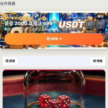
合作推薦
贊助
第一筆就多三成本金
首存 2000 直接送 699
新會員限定加碼，碼量只要彩金五倍，領完就能玩。
領 699 →
☰ 探索
榜 情報