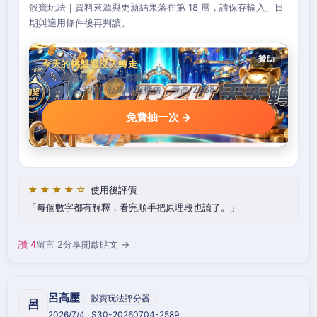
骰寶玩法｜資料來源與更新結果落在第 18 層，請保存輸入、日
期與適用條件後再判讀。
贊助
今天的轉盤還沒人轉走
天天轉好運，轉盤等你抽
單筆存款 3000 就送轉盤機會，最高 2888 每天都能中。
免費抽一次 →
★★★★☆
使用後評價
每個數字都有解釋，看完順手把原理段也讀了。
讚 4
留言 2
分享
開啟貼文 →
呂高壓
骰寶玩法評分器
呂
2026/7/4 · S30-20260704-2589