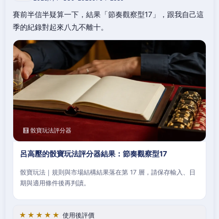
賽前半信半疑算一下，結果「節奏觀察型17」，跟我自己這
季的紀錄對起來八九不離十。
🧮 骰寶玩法評分器
呂高壓的骰寶玩法評分器結果：節奏觀察型17
骰寶玩法｜規則與市場結構結果落在第 17 層，請保存輸入、日
期與適用條件後再判讀。
★★★★★
使用後評價