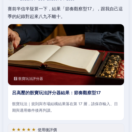
賽前半信半疑算一下，結果「節奏觀察型17」，跟我自己這
季的紀錄對起來八九不離十。
🧮 骰寶玩法評分器
呂高壓的骰寶玩法評分器結果：節奏觀察型17
骰寶玩法｜規則與市場結構結果落在第 17 層，請保存輸入、日
期與適用條件後再判讀。
★★★★★
使用後評價