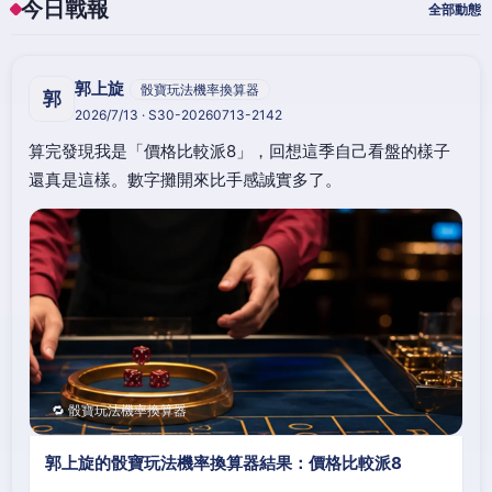
今日戰報
全部動態
郭上旋
骰寶玩法機率換算器
郭
2026/7/13 · S30-20260713-2142
算完發現我是「價格比較派8」，回想這季自己看盤的樣子
還真是這樣。數字攤開來比手感誠實多了。
🔁 骰寶玩法機率換算器
郭上旋的骰寶玩法機率換算器結果：價格比較派8