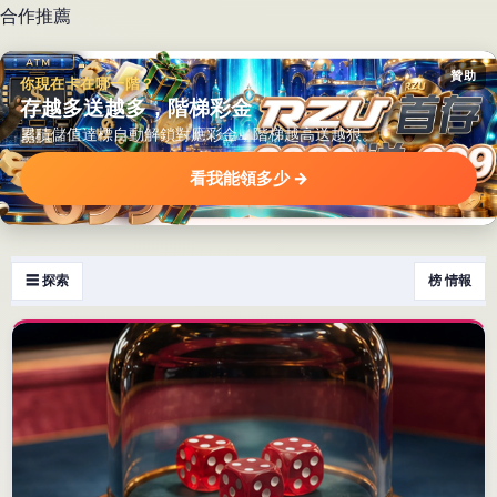
合作推薦
贊助
你現在卡在哪一階？
存越多送越多，階梯彩金
累積儲值達標自動解鎖對應彩金，階梯越高送越狠。
看我能領多少 →
☰ 探索
榜 情報