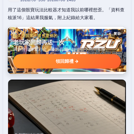
用了這個骰寶玩法比較器才知道我以前哪裡想歪。「資料查
核派16」這結果我服氣，附上紀錄給大家看。
贊助
很久沒回來？這包是你的
老玩家回歸再送一次
回鍋會員專屬彩金，優惠頁面一鍵領取不用問客服。
領回歸禮 →