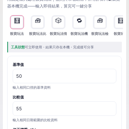
器本機完成——輸入即得結果，算完可一鍵分享
🧮
🧰
🎲
🔁
🧰
🧮
骰寶玩法
骰寶玩法比
骰寶玩法情
骰寶玩法機
骰寶玩法檢
骰寶玩法
工具狀態
可立即使用・結果只存在本機・完成後可分享
基準值
輸入相同口徑的基準資料
比較值
輸入相同日期範圍的比較資料