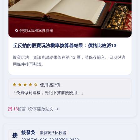
🔁 骰寶玩法機率換算器
丘反拍的骰寶玩法機率換算器結果：價格比較派13
骰寶玩法｜資訊查證結果落在第 13 層，請保存輸入、日期與適
用條件後再判讀。
★★★★☆
使用後評價
免費做到這樣，先記下賽前慢慢用。
讚 13
留言 1
分享
開啟貼文 →
接發吳
骰寶玩法比較器
接
2026/7/6 · S30-20260706-2483