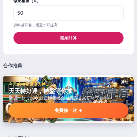
修正權重（%）
資料越可靠，權重才可提高
開始計算
合作推薦
贊助
今天的轉盤還沒人轉走
天天轉好運，轉盤等你抽
單筆存款 3000 就送轉盤機會，最高 2888 每天都能中。
免費抽一次 →