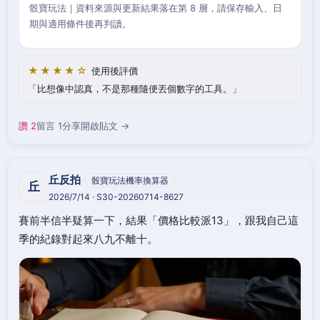
骰寶玩法｜資料來源與更新結果落在第 8 層，請保存輸入、日
期與適用條件後再判讀。
★★★★☆
使用後評價
比想像中認真，不是那種隨便丟個數字的工具。
讚 2
留言 1
分享
開啟貼文 →
丘反拍
骰寶玩法機率換算器
丘
2026/7/14 · S30-20260714-8627
賽前半信半疑算一下，結果「價格比較派13」，跟我自己這
季的紀錄對起來八九不離十。