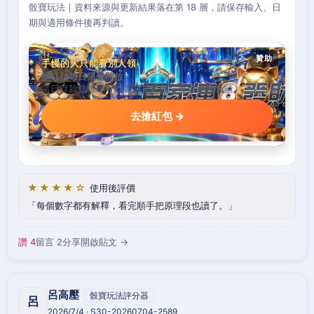
骰寶玩法｜資料來源與更新結果落在第 18 層，請保存輸入、日
期與適用條件後再判讀。
贊助
手慢的人只能看別人領
搶紅包每日限量開放
當日存款達標即可到首頁搶紅包，手速決定金額。
去搶紅包 →
★★★★☆
使用後評價
每個數字都有解釋，看完順手把原理段也讀了。
讚 4
留言 2
分享
開啟貼文 →
呂高壓
骰寶玩法評分器
呂
2026/7/4 · S30-20260704-2589