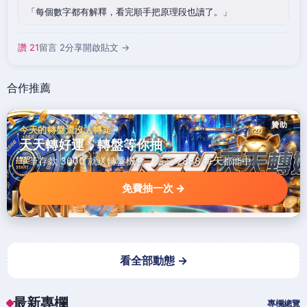
每個數字都有解釋，看完順手把原理段也讀了。
讚 21
留言 2
分享
開啟貼文 →
合作推薦
贊助
今天的轉盤還沒人轉走
天天轉好運，轉盤等你抽
單筆存款 3000 就送轉盤機會，最高 2888 每天都能中。
免費抽一次 →
看全部動態 →
最新專欄
專欄總覽