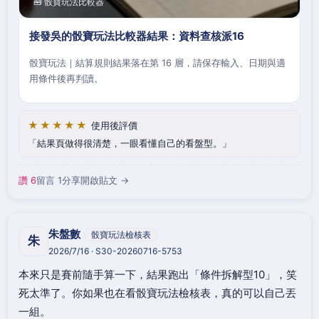
🧰 骰寶玩法比較器
接發吳的骰寶玩法比較器結果：資料查核派16
骰寶玩法｜結算規則結果落在第 16 層，請保存輸入、日期與適
用條件後再判讀。
★★★★★
使用後評價
結果頁做得很清楚，一眼看懂自己的看盤型。
讚 6
留言 1
分享
開啟貼文 →
朱盤數
骰寶玩法檢核表
朱
2026/7/16 · S30-20260716-5753
本來只是賽前隨手算一下，結果跑出「條件拆解型10」，笑
死太準了。你如果也在看骰寶玩法檢核表，真的可以自己丟
一組。