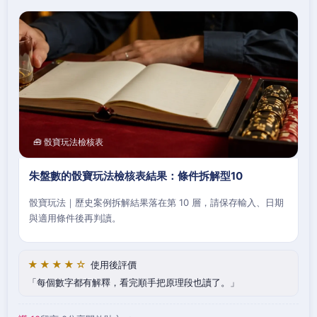
🧰 骰寶玩法檢核表
朱盤數的骰寶玩法檢核表結果：條件拆解型10
骰寶玩法｜歷史案例拆解結果落在第 10 層，請保存輸入、日期
與適用條件後再判讀。
★★★★☆
使用後評價
每個數字都有解釋，看完順手把原理段也讀了。