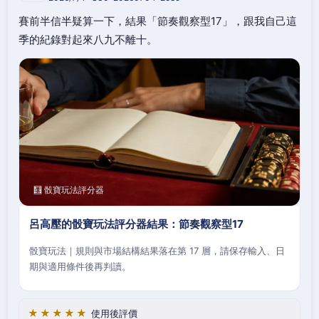
賽前半信半疑算一下，結果「節奏觀察型17」，跟我自己這
季的紀錄對起來八九不離十。
🧮 骰寶玩法評分器
呂高壓的骰寶玩法評分器結果：節奏觀察型17
骰寶玩法｜規則與市場結構結果落在第 17 層，請保存輸入、日
期與適用條件後再判讀。
★★★★★
使用後評價