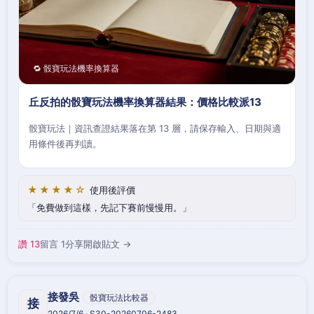
🔁 骰寶玩法機率換算器
丘反拍的骰寶玩法機率換算器結果：價格比較派13
骰寶玩法｜資訊查證結果落在第 13 層，請保存輸入、日期與適
用條件後再判讀。
★★★★☆
使用後評價
免費做到這樣，先記下賽前慢慢用。
讚 13
留言 1
分享
開啟貼文 →
接發吳
骰寶玩法比較器
接
2026/7/6 · S30-20260706-2483