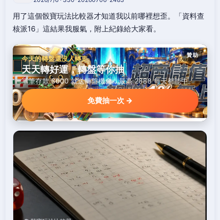
用了這個骰寶玩法比較器才知道我以前哪裡想歪。「資料查
核派16」這結果我服氣，附上紀錄給大家看。
贊助
今天的轉盤還沒人轉走
天天轉好運，轉盤等你抽
單筆存款 3000 就送轉盤機會，最高 2888 每天都能中。
免費抽一次 →