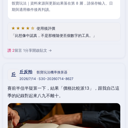
骰寶玩法｜資料來源與更新結果落在第 8 層，請保存輸入、日
期與適用條件後再判讀。
★★★★☆
使用後評價
比想像中認真，不是那種隨便丟個數字的工具。
讚 2
留言 1
分享
開啟貼文 →
丘反拍
骰寶玩法機率換算器
丘
2026/7/14 · S30-20260714-8627
賽前半信半疑算一下，結果「價格比較派13」，跟我自己這
季的紀錄對起來八九不離十。