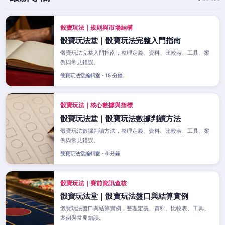
骰寶玩法｜規則與市場結構
骰寶玩法堂｜骰寶玩法完整入門指南
骰寶玩法完整入門指南，整理定義、資料、比較表、工具、案
例與常見錯誤。
骰寶玩法堂編輯室・15 分鐘
骰寶玩法｜核心數據與指標
骰寶玩法堂｜骰寶玩法數據判讀方法
骰寶玩法數據判讀方法，整理定義、資料、比較表、工具、案
例與常見錯誤。
骰寶玩法堂編輯室・6 分鐘
骰寶玩法｜賽前資訊查核
骰寶玩法堂｜骰寶玩法盤口與結算實例
骰寶玩法盤口與結算實例，整理定義、資料、比較表、工具、
案例與常見錯誤。