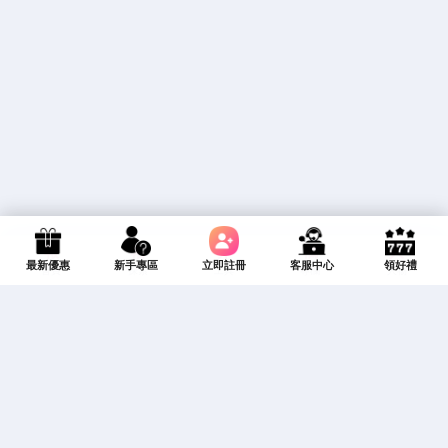
報
帖
算
欄
人
最新優惠
新手專區
立即註冊
客服中心
領好禮
首頁
探索
工具
專欄
人物