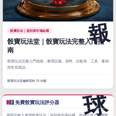
骰寶玩法｜規則與市場結構
骰寶玩法堂｜骰寶玩法完整入門指
南
骰寶玩法完整入門指南，整理定義、資料、比較表、工具、案例
與常見錯誤。
骰寶玩法堂編輯室
約 15 分鐘
🧮 免費骰寶玩法評分器
用固定輸入處理骰寶玩法｜規則與市場結構，所有計算只在瀏覽