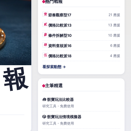
熱門戰報
壹
節奏觀察型17
21 應援
貳
價格比較派13
13 應援
參
條件拆解型10
10 應援
肆
資料查核派16
6 應援
伍
價格比較派18
4 應援
看探索動態 →
主筆精選
🧰 骰寶玩法比較器
研究工具・免費使用
🎲 骰寶玩法情境模擬器
研究工具・免費使用