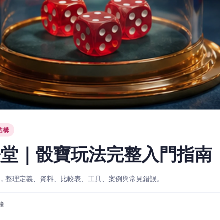
結構
法堂｜骰寶玩法完整入門指南
，整理定義、資料、比較表、工具、案例與常見錯誤。
分鐘