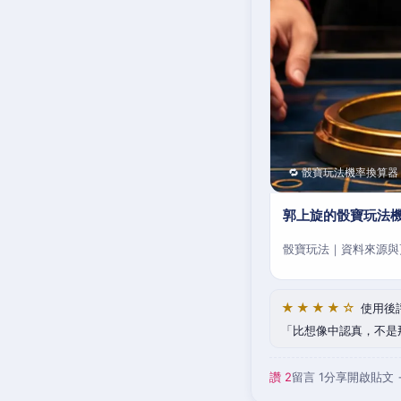
🔁 骰寶玩法機率換算器
郭上旋的骰寶玩法
骰寶玩法｜資料來源與
★★★★☆
使用後
比想像中認真，不是
讚 2
留言 1
分享
開啟貼文 