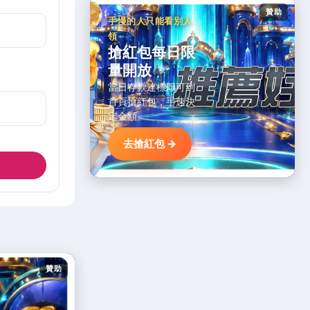
贊助
手慢的人只能看別人
領
搶紅包每日限
量開放
當日存款達標即可到
首頁搶紅包，手速決
定金額。
去搶紅包 →
贊助