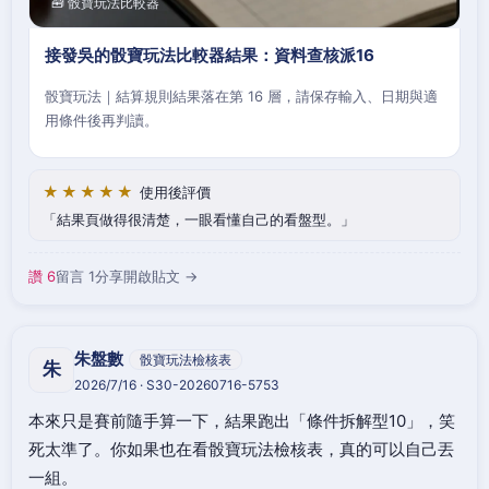
🧰 骰寶玩法比較器
接發吳的骰寶玩法比較器結果：資料查核派16
骰寶玩法｜結算規則結果落在第 16 層，請保存輸入、日期與適
用條件後再判讀。
★★★★★
使用後評價
結果頁做得很清楚，一眼看懂自己的看盤型。
讚 6
留言 1
分享
開啟貼文 →
朱盤數
骰寶玩法檢核表
朱
2026/7/16 · S30-20260716-5753
本來只是賽前隨手算一下，結果跑出「條件拆解型10」，笑
死太準了。你如果也在看骰寶玩法檢核表，真的可以自己丟
一組。