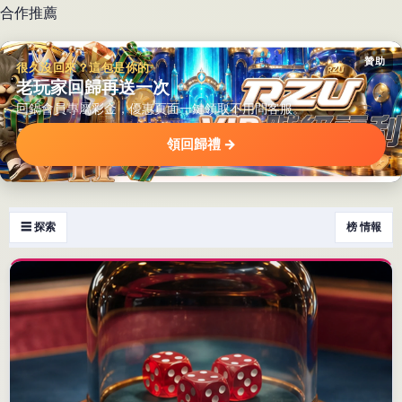
合作推薦
贊助
很久沒回來？這包是你的
老玩家回歸再送一次
回鍋會員專屬彩金，優惠頁面一鍵領取不用問客服。
領回歸禮 →
☰ 探索
榜 情報