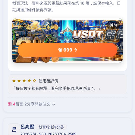
骰寶玩法｜資料來源與更新結果落在第 18 層，請保存輸入、日
期與適用條件後再判讀。
贊助
第一筆就多三成本金
首存 2000 直接送 699
新會員限定加碼，碼量只要彩金五倍，領完就能玩。
領 699 →
★★★★☆
使用後評價
每個數字都有解釋，看完順手把原理段也讀了。
讚 4
留言 2
分享
開啟貼文 →
呂高壓
骰寶玩法評分器
呂
2026/7/4 · S30-20260704-2589