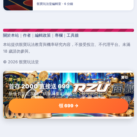
骰寶玩法堂編輯室・6 分鐘
關於本站
｜
作者
｜
編輯政策
｜
專欄
｜
工具牆
本站提供骰寶玩法教育與機率研究內容，不接受投注、不代理平台。未滿
18 歲請勿參與。
© 2026 骰寶玩法堂
贊助
第一筆就多三成本金
首存 2000 直接送 699
新會員限定加碼，碼量只要彩金五倍，領完就能玩。
領 699 →