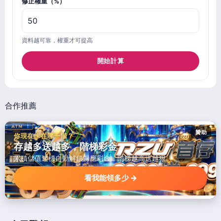
修正權重（%）
資料越可靠，權重才可提高
開始計算
合作推薦
贊助
你現在卡在哪一階？
存越多送越多，階梯彩金
累積儲值達標自動解鎖對應彩金，階梯越高送越狠。
看我能領多少 →