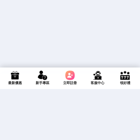
報
帖
算
欄
人
最新優惠
新手專區
立即註冊
客服中心
領好禮
首頁
探索
工具
專欄
人物