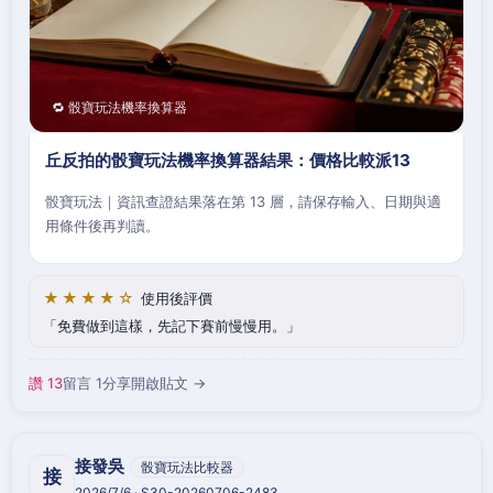
🔁 骰寶玩法機率換算器
丘反拍的骰寶玩法機率換算器結果：價格比較派13
骰寶玩法｜資訊查證結果落在第 13 層，請保存輸入、日期與適
用條件後再判讀。
★★★★☆
使用後評價
免費做到這樣，先記下賽前慢慢用。
讚 13
留言 1
分享
開啟貼文 →
接發吳
骰寶玩法比較器
接
2026/7/6 · S30-20260706-2483