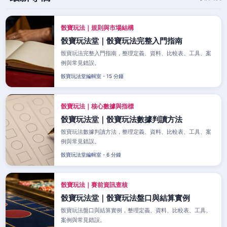
骰寶玩法｜規則與市場結構
骰寶玩法堂｜骰寶玩法完整入門指南
骰寶玩法完整入門指南，整理定義、資料、比較表、工具、案
例與常見錯誤。
骰寶玩法堂編輯室・15 分鐘
骰寶玩法｜核心數據與指標
骰寶玩法堂｜骰寶玩法數據判讀方法
骰寶玩法數據判讀方法，整理定義、資料、比較表、工具、案
例與常見錯誤。
骰寶玩法堂編輯室・6 分鐘
骰寶玩法｜賽前資訊查核
骰寶玩法堂｜骰寶玩法盤口與結算實例
骰寶玩法盤口與結算實例，整理定義、資料、比較表、工具、
案例與常見錯誤。