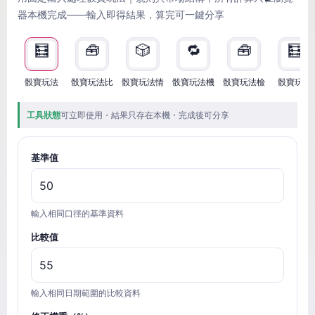
器本機完成——輸入即得結果，算完可一鍵分享
🧮
🧰
🎲
🔁
🧰
🧮
骰寶玩法
骰寶玩法比
骰寶玩法情
骰寶玩法機
骰寶玩法檢
骰寶玩法
工具狀態
可立即使用・結果只存在本機・完成後可分享
基準值
輸入相同口徑的基準資料
比較值
輸入相同日期範圍的比較資料