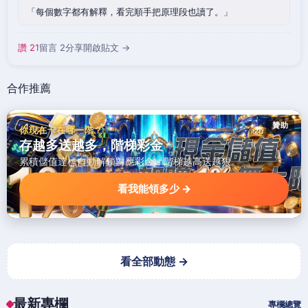
每個數字都有解釋，看完順手把原理段也讀了。
讚 21
留言 2
分享
開啟貼文 →
合作推薦
贊助
你現在卡在哪一階？
存越多送越多，階梯彩金
累積儲值達標自動解鎖對應彩金，階梯越高送越狠。
看我能領多少 →
看全部動態 →
最新專欄
專欄總覽