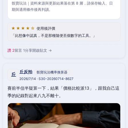
骰寶玩法｜資料來源與更新結果落在第 8 層，請保存輸入、日
期與適用條件後再判讀。
★★★★☆
使用後評價
比想像中認真，不是那種隨便丟個數字的工具。
讚 2
留言 1
分享
開啟貼文 →
丘反拍
骰寶玩法機率換算器
丘
2026/7/14 · S30-20260714-8627
賽前半信半疑算一下，結果「價格比較派13」，跟我自己這
季的紀錄對起來八九不離十。