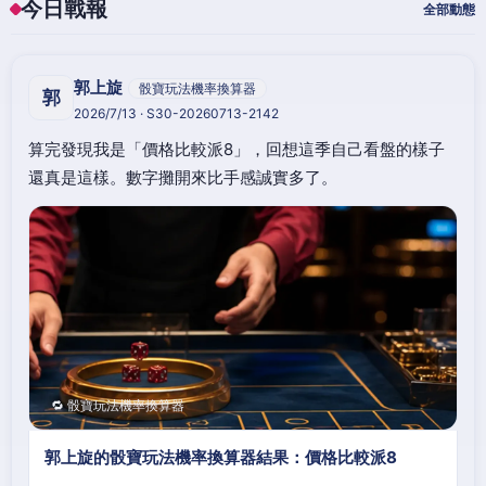
今日戰報
全部動態
郭上旋
骰寶玩法機率換算器
郭
2026/7/13 · S30-20260713-2142
算完發現我是「價格比較派8」，回想這季自己看盤的樣子
還真是這樣。數字攤開來比手感誠實多了。
🔁 骰寶玩法機率換算器
郭上旋的骰寶玩法機率換算器結果：價格比較派8