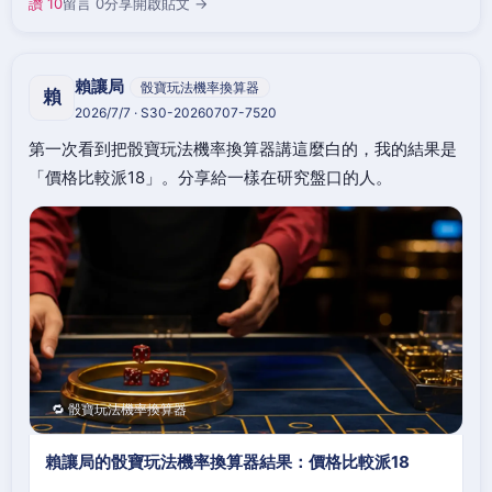
讚 10
留言 0
分享
開啟貼文 →
賴讓局
骰寶玩法機率換算器
賴
2026/7/7 · S30-20260707-7520
第一次看到把骰寶玩法機率換算器講這麼白的，我的結果是
「價格比較派18」。分享給一樣在研究盤口的人。
🔁 骰寶玩法機率換算器
賴讓局的骰寶玩法機率換算器結果：價格比較派18