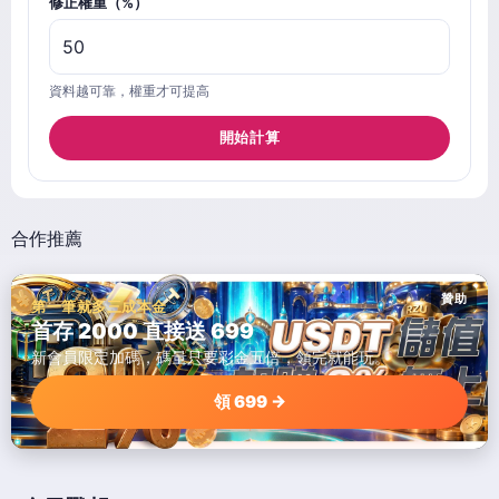
修正權重（%）
資料越可靠，權重才可提高
開始計算
合作推薦
贊助
第一筆就多三成本金
首存 2000 直接送 699
新會員限定加碼，碼量只要彩金五倍，領完就能玩。
領 699 →