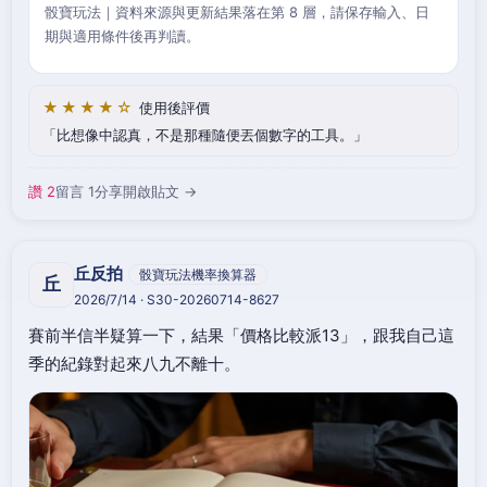
骰寶玩法｜資料來源與更新結果落在第 8 層，請保存輸入、日
期與適用條件後再判讀。
★★★★☆
使用後評價
比想像中認真，不是那種隨便丟個數字的工具。
讚 2
留言 1
分享
開啟貼文 →
丘反拍
骰寶玩法機率換算器
丘
2026/7/14 · S30-20260714-8627
賽前半信半疑算一下，結果「價格比較派13」，跟我自己這
季的紀錄對起來八九不離十。