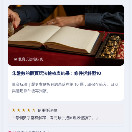
🧰 骰寶玩法檢核表
朱盤數的骰寶玩法檢核表結果：條件拆解型10
骰寶玩法｜歷史案例拆解結果落在第 10 層，請保存輸入、日期
與適用條件後再判讀。
★★★★☆
使用後評價
每個數字都有解釋，看完順手把原理段也讀了。