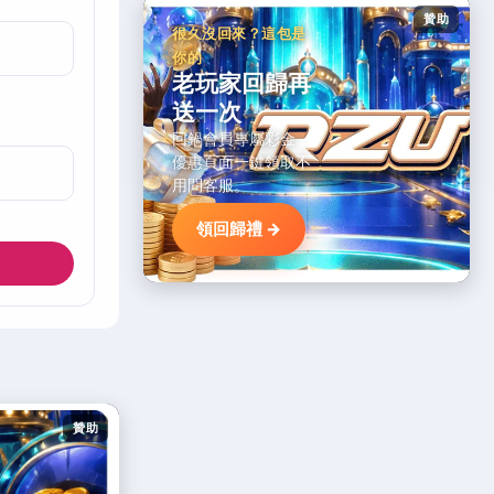
贊助
很久沒回來？這包是
你的
老玩家回歸再
送一次
回鍋會員專屬彩金，
優惠頁面一鍵領取不
用問客服。
領回歸禮 →
贊助