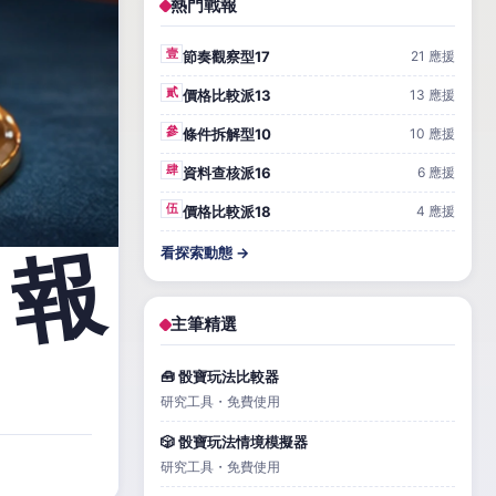
熱門戰報
壹
節奏觀察型17
21 應援
貳
價格比較派13
13 應援
參
條件拆解型10
10 應援
肆
資料查核派16
6 應援
伍
價格比較派18
4 應援
看探索動態 →
主筆精選
🧰 骰寶玩法比較器
研究工具・免費使用
🎲 骰寶玩法情境模擬器
研究工具・免費使用