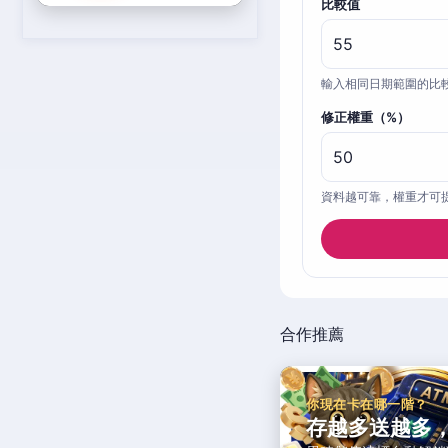
比較值
輸入相同日期範圍的比
修正權重（%）
資料越可靠，權重才可
合作推薦
你現在卡在哪一階？
存越多送越多