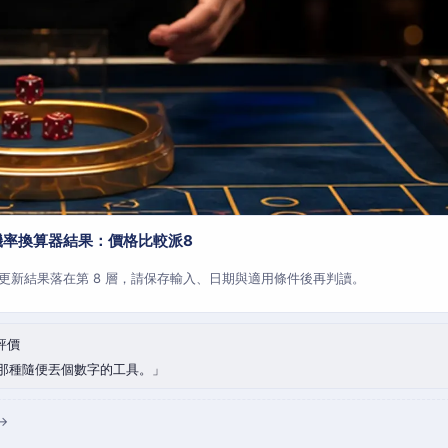
機率換算器結果：價格比較派8
更新結果落在第 8 層，請保存輸入、日期與適用條件後再判讀。
評價
那種隨便丟個數字的工具。
→