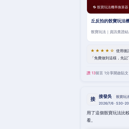
🔁 骰寶玩法機率換算器
丘反拍的骰寶玩法機
骰寶玩法｜資訊查證結
★★★★☆
使用後
免費做到這樣，先記
讚 13
留言 1
分享
開啟貼文
接發吳
骰寶玩
接
2026/7/6 · S30-
用了這個骰寶玩法比較
看。