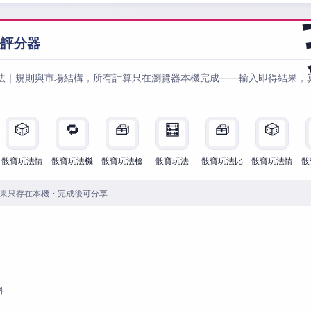
法評分器
法｜規則與市場結構，所有計算只在瀏覽器本機完成——輸入即得結果，
🎲
🔁
🧰
🧮
🧰
🎲
骰寶玩法情
骰寶玩法機
骰寶玩法檢
骰寶玩法
骰寶玩法比
骰寶玩法情
骰
果只存在本機・完成後可分享
料