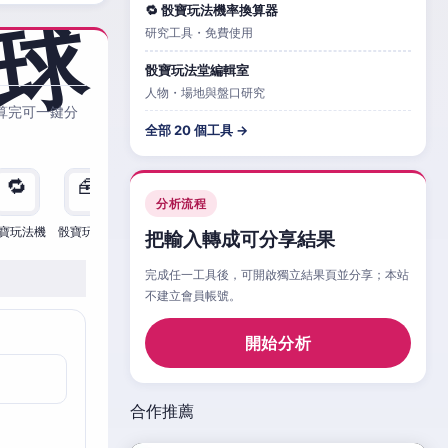
🔁 骰寶玩法機率換算器
研究工具・免費使用
骰寶玩法堂編輯室
人物・場地與盤口研究
算完可一鍵分
全部 20 個工具 →
🔁
🧰
🧮
🧰
🎲
🔁

分析流程
寶玩法機
骰寶玩法檢
骰寶玩法
骰寶玩法比
骰寶玩法情
骰寶玩法機
骰寶
把輸入轉成可分享結果
完成任一工具後，可開啟獨立結果頁並分享；本站
不建立會員帳號。
開始分析
合作推薦