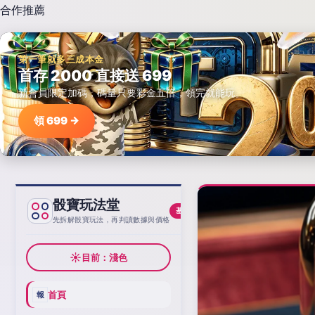
合作推薦
第一筆就多三成本金
首存 2000 直接送 699
新會員限定加碼，碼量只要彩金五倍，領完就能玩。
領 699 →
骰寶玩法堂
基線
先拆解骰寶玩法，再判讀數據與價格
☀
目前：淺色
首頁
報