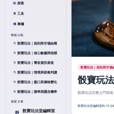
探索
帖
工具
算
專欄
欄
戰報分類
骰寶玩法｜規則與市場結構
📁
骰寶玩法｜核心數據與指標
📁
骰寶玩法｜賽前資訊查核
📁
骰寶玩法｜規則與市場
骰寶玩法｜情境與節奏判讀
📁
骰寶玩
骰寶玩法｜盤口與價格變化
📁
骰寶玩法｜勝率與隱含機率
📁
骰寶玩法完整入門指南
當家主筆
骰寶玩法堂編輯室
約 15 
骰寶玩法堂編輯室
骰