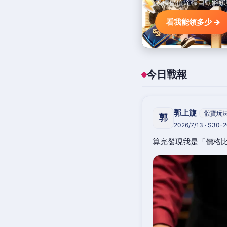
累積儲值達標自動解鎖
看我能領多少 →
今日戰報
郭上旋
骰寶玩
郭
2026/7/13 · S30-
算完發現我是「價格