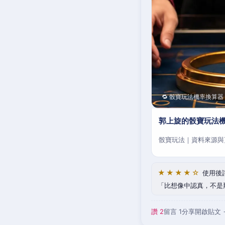
🔁 骰寶玩法機率換算器
郭上旋的骰寶玩法
骰寶玩法｜資料來源與
★★★★☆
使用後
比想像中認真，不是
讚 2
留言 1
分享
開啟貼文 