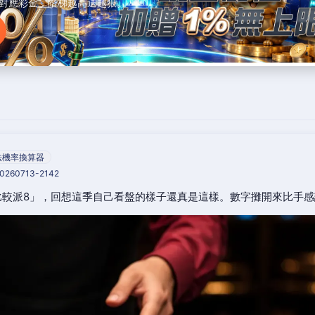
對應彩金，階梯越高送越狠。
法機率換算器
20260713-2142
比較派8」，回想這季自己看盤的樣子還真是這樣。數字攤開來比手感