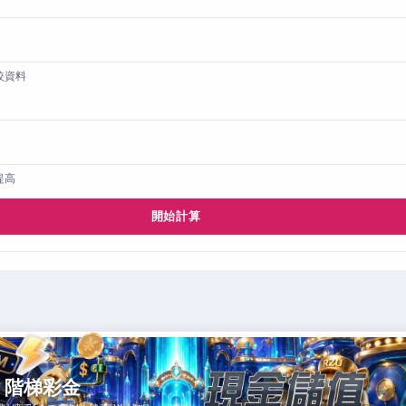
較資料
提高
開始計算
，階梯彩金