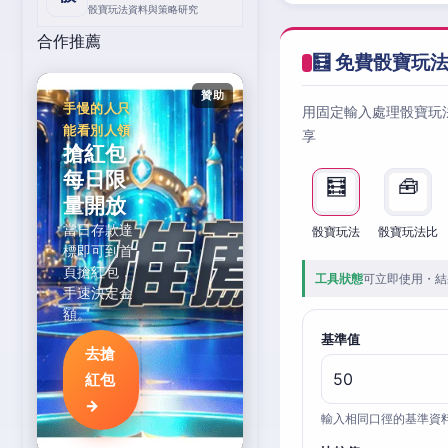
骰寶玩法資料與策略研究
合作推薦
🧮 免費骰寶玩
贊助
手慢的人只
用固定輸入處理骰寶玩
能看別人領
享
搶紅包
每日限
🧮
🧰
量開放
當日存款達
骰寶玩法
骰寶玩法比
標即可到首
頁搶紅包，
工具狀態
可立即使用・結
手速決定金
額。
基準值
去搶
紅包
→
輸入相同口徑的基準資