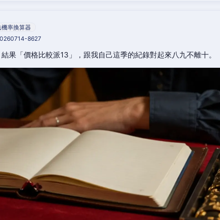
法機率換算器
20260714-8627
結果「價格比較派13」，跟我自己這季的紀錄對起來八九不離十。