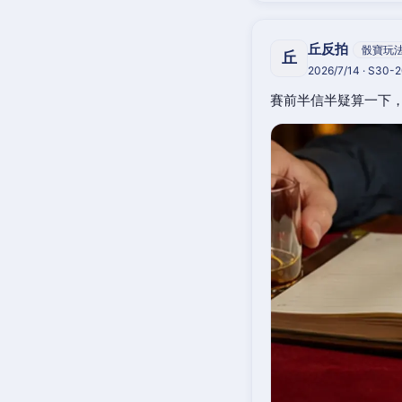
丘反拍
骰寶玩
丘
2026/7/14 · S30-
賽前半信半疑算一下，