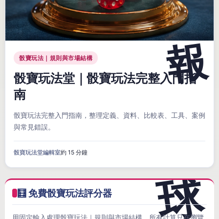
骰寶玩法｜規則與市場結構
骰寶玩法堂｜骰寶玩法完整入門指
南
骰寶玩法完整入門指南，整理定義、資料、比較表、工具、案例
與常見錯誤。
骰寶玩法堂編輯室
約 15 分鐘
🧮 免費骰寶玩法評分器
用固定輸入處理骰寶玩法｜規則與市場結構，所有計算只在瀏覽