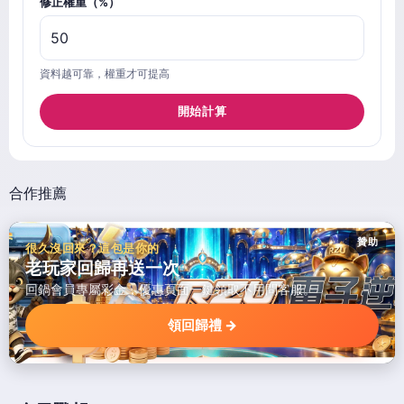
修正權重（%）
資料越可靠，權重才可提高
開始計算
合作推薦
贊助
很久沒回來？這包是你的
老玩家回歸再送一次
回鍋會員專屬彩金，優惠頁面一鍵領取不用問客服。
領回歸禮 →