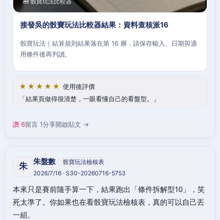
🧰 骰寶玩法比較器
接發吳的骰寶玩法比較器結果：資料查核派16
骰寶玩法｜結算規則結果落在第 16 層，請保存輸入、日期與適
用條件後再判讀。
★★★★★
使用後評價
結果頁做得很清楚，一眼看懂自己的看盤型。
讚 6
留言 1
分享
開啟貼文 →
朱盤數
骰寶玩法檢核表
朱
2026/7/16 · S30-20260716-5753
本來只是賽前隨手算一下，結果跑出「條件拆解型10」，笑
死太準了。你如果也在看骰寶玩法檢核表，真的可以自己丟
一組。