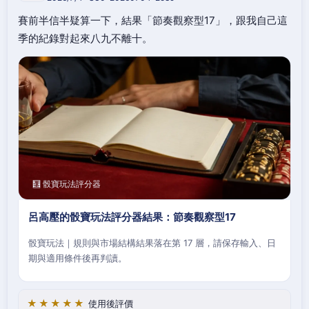
賽前半信半疑算一下，結果「節奏觀察型17」，跟我自己這
季的紀錄對起來八九不離十。
🧮 骰寶玩法評分器
呂高壓的骰寶玩法評分器結果：節奏觀察型17
骰寶玩法｜規則與市場結構結果落在第 17 層，請保存輸入、日
期與適用條件後再判讀。
★★★★★
使用後評價