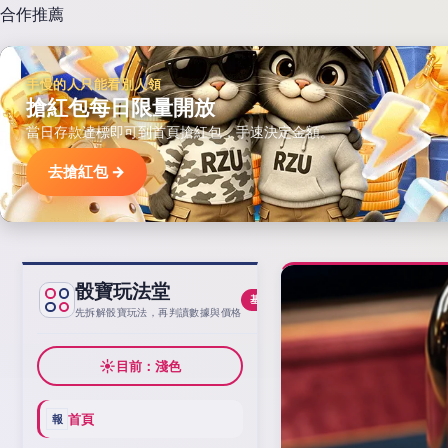
合作推薦
手慢的人只能看別人領
搶紅包每日限量開放
當日存款達標即可到首頁搶紅包，手速決定金額。
去搶紅包 →
骰寶玩法堂
基線
先拆解骰寶玩法，再判讀數據與價格
☀
目前：淺色
首頁
報