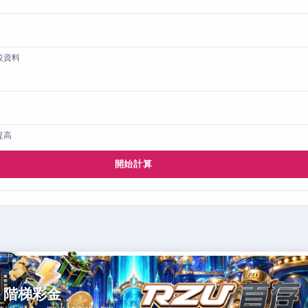
較資料
提高
開始計算
，階梯彩金