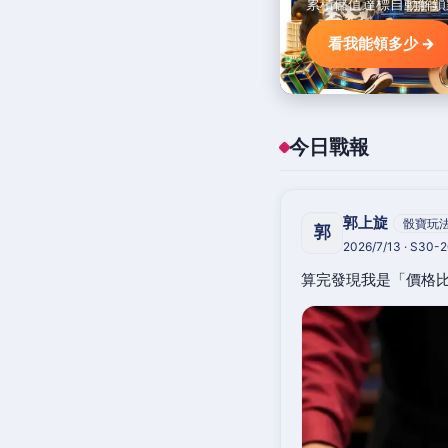
累積儲值達標自動解鎖
看我能領多少 →
今日戰報
郭上旋
骰寶玩
郭
2026/7/13 · S30-
算完發現我是「價格