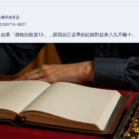
法機率換算器
20260714-8627
結果「價格比較派13」，跟我自己這季的紀錄對起來八九不離十。