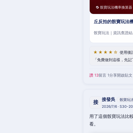
🔁 骰寶玩法機率換算器
丘反拍的骰寶玩法機
骰寶玩法｜資訊查證結
★★★★☆
使用後
免費做到這樣，先記
讚 13
留言 1
分享
開啟貼文
接發吳
骰寶玩
接
2026/7/6 · S30-
用了這個骰寶玩法比較
看。