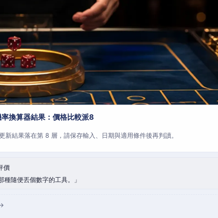
機率換算器結果：價格比較派8
更新結果落在第 8 層，請保存輸入、日期與適用條件後再判讀。
評價
那種隨便丟個數字的工具。
→