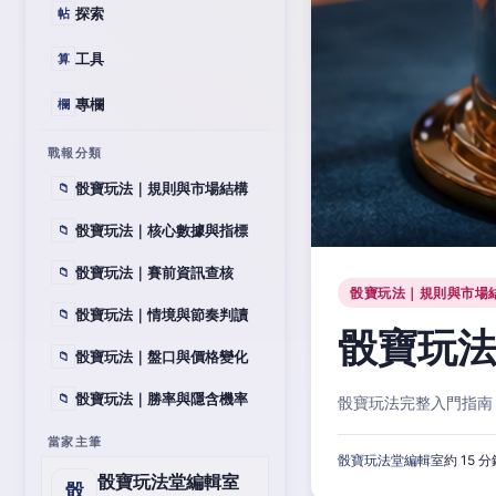
探索
帖
工具
算
專欄
欄
戰報分類
骰寶玩法｜規則與市場結構
📁
骰寶玩法｜核心數據與指標
📁
骰寶玩法｜賽前資訊查核
📁
骰寶玩法｜規則與市場
骰寶玩法｜情境與節奏判讀
📁
骰寶玩
骰寶玩法｜盤口與價格變化
📁
骰寶玩法｜勝率與隱含機率
📁
骰寶玩法完整入門指南
當家主筆
骰寶玩法堂編輯室
約 15 
骰寶玩法堂編輯室
骰