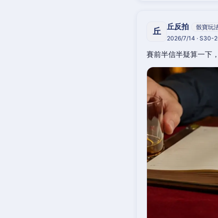
丘反拍
骰寶玩
丘
2026/7/14 · S30-
賽前半信半疑算一下，