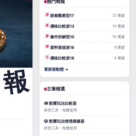
熱門戰報
壹
節奏觀察型17
21 應援
貳
價格比較派13
13 應援
參
條件拆解型10
10 應援
肆
資料查核派16
6 應援
伍
價格比較派18
4 應援
看探索動態 →
主筆精選
🧰 骰寶玩法比較器
研究工具・免費使用
🎲 骰寶玩法情境模擬器
研究工具・免費使用