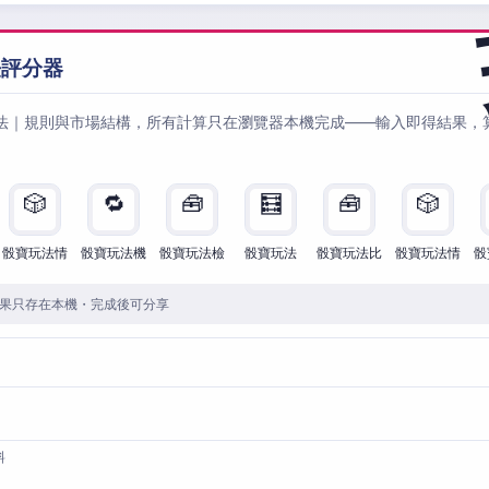
法評分器
法｜規則與市場結構，所有計算只在瀏覽器本機完成——輸入即得結果，
🎲
🔁
🧰
🧮
🧰
🎲
骰寶玩法情
骰寶玩法機
骰寶玩法檢
骰寶玩法
骰寶玩法比
骰寶玩法情
骰
果只存在本機・完成後可分享
料