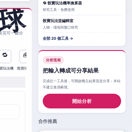
🔁 骰寶玩法機率換算器
研究工具・免費使用
骰寶玩法堂編輯室
人物・場地與盤口研究
算完可一鍵分
全部 20 個工具 →
🔁
🧰
🧮
🧰
🎲
🔁

分析流程
寶玩法機
骰寶玩法檢
骰寶玩法
骰寶玩法比
骰寶玩法情
骰寶玩法機
骰寶
把輸入轉成可分享結果
完成任一工具後，可開啟獨立結果頁並分享；本站
不建立會員帳號。
開始分析
合作推薦