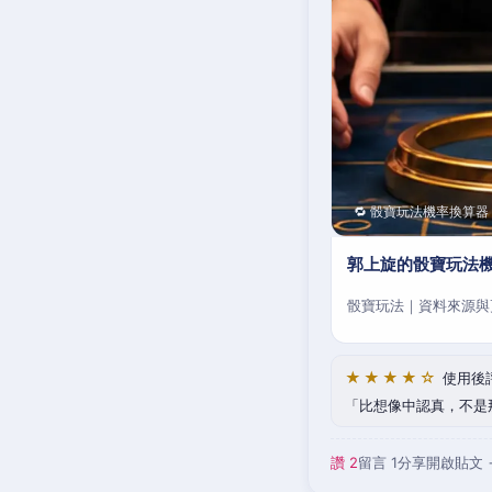
🔁 骰寶玩法機率換算器
郭上旋的骰寶玩法
骰寶玩法｜資料來源與
★★★★☆
使用後
比想像中認真，不是
讚 2
留言 1
分享
開啟貼文 