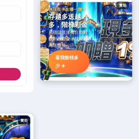
贊助
你現在卡在哪一階？
存越多送越
多，階梯彩金
累積儲值達標自動解
鎖對應彩金，階梯越
高送越狠。
看我能領多
少 →
贊助