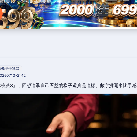
對應彩金，階梯越高送越狠。
法機率換算器
20260713-2142
比較派8」，回想這季自己看盤的樣子還真是這樣。數字攤開來比手感