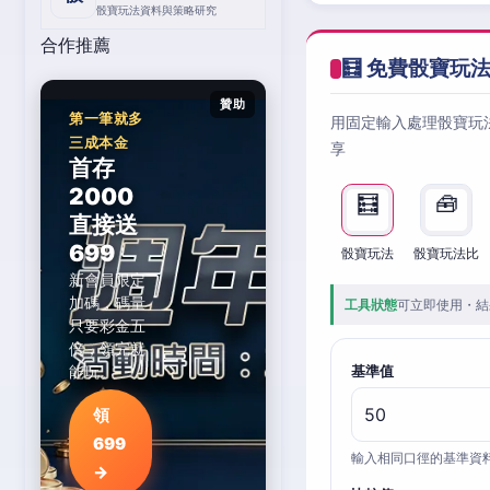
骰寶玩法資料與策略研究
合作推薦
🧮 免費骰寶玩
贊助
第一筆就多
用固定輸入處理骰寶玩
三成本金
享
首存
2000
🧮
🧰
直接送
699
骰寶玩法
骰寶玩法比
新會員限定
加碼，碼量
工具狀態
可立即使用・結
只要彩金五
倍，領完就
能玩。
基準值
領
699
輸入相同口徑的基準資
→