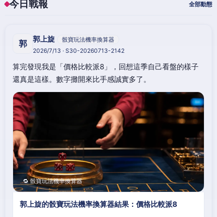
今日戰報
全部動態
郭上旋
骰寶玩法機率換算器
郭
2026/7/13 · S30-20260713-2142
算完發現我是「價格比較派8」，回想這季自己看盤的樣子
還真是這樣。數字攤開來比手感誠實多了。
🔁 骰寶玩法機率換算器
郭上旋的骰寶玩法機率換算器結果：價格比較派8