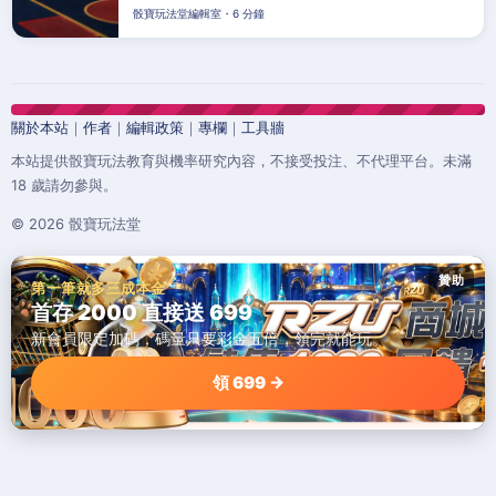
骰寶玩法堂編輯室・6 分鐘
關於本站
｜
作者
｜
編輯政策
｜
專欄
｜
工具牆
本站提供骰寶玩法教育與機率研究內容，不接受投注、不代理平台。未滿
18 歲請勿參與。
© 2026 骰寶玩法堂
贊助
第一筆就多三成本金
首存 2000 直接送 699
新會員限定加碼，碼量只要彩金五倍，領完就能玩。
領 699 →