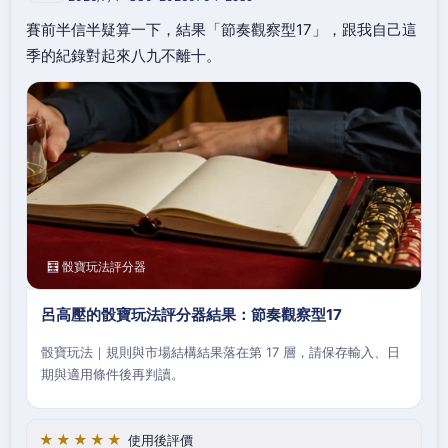
賽前半信半疑算一下，結果「節奏觀察型17」，跟我自己這
季的紀錄對起來八九不離十。
🧮 骰寶玩法評分器
呂高壓的骰寶玩法評分器結果：節奏觀察型17
骰寶玩法｜規則與市場結構結果落在第 17 層，請保存輸入、日
期與適用條件後再判讀。
★★★★★
使用後評價