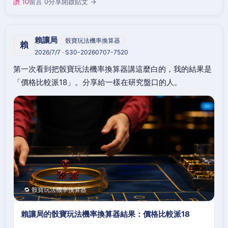
讚 10
留言 0
分享
開啟貼文 →
賴讓局
骰寶玩法機率換算器
賴
2026/7/7 · S30-20260707-7520
第一次看到把骰寶玩法機率換算器講這麼白的，我的結果是
「價格比較派18」。分享給一樣在研究盤口的人。
🔁 骰寶玩法機率換算器
賴讓局的骰寶玩法機率換算器結果：價格比較派18