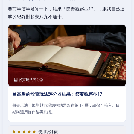
賽前半信半疑算一下，結果「節奏觀察型17」，跟我自己這
季的紀錄對起來八九不離十。
🧮 骰寶玩法評分器
呂高壓的骰寶玩法評分器結果：節奏觀察型17
骰寶玩法｜規則與市場結構結果落在第 17 層，請保存輸入、日
期與適用條件後再判讀。
★★★★★
使用後評價