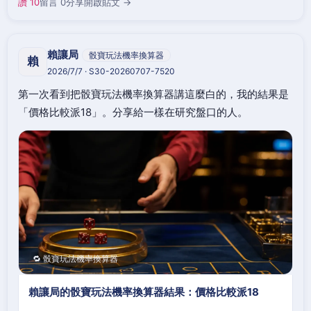
讚 10
留言 0
分享
開啟貼文 →
賴讓局
骰寶玩法機率換算器
賴
2026/7/7 · S30-20260707-7520
第一次看到把骰寶玩法機率換算器講這麼白的，我的結果是
「價格比較派18」。分享給一樣在研究盤口的人。
🔁 骰寶玩法機率換算器
賴讓局的骰寶玩法機率換算器結果：價格比較派18