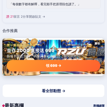
每個數字都有解釋，看完順手把原理段也讀了。
讚 21
留言 2
分享
開啟貼文 →
合作推薦
贊助
第一筆就多三成本金
首存 2000 直接送 699
新會員限定加碼，碼量只要彩金五倍，領完就能玩。
領 699 →
看全部動態 →
最新專欄
專欄總覽