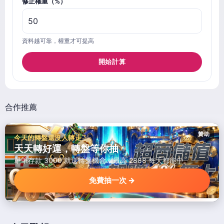
修正權重（%）
資料越可靠，權重才可提高
開始計算
合作推薦
贊助
今天的轉盤還沒人轉走
天天轉好運，轉盤等你抽
單筆存款 3000 就送轉盤機會，最高 2888 每天都能中。
免費抽一次 →