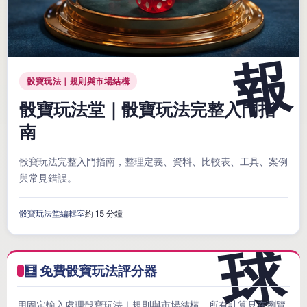
骰寶玩法｜規則與市場結構
骰寶玩法堂｜骰寶玩法完整入門指
南
骰寶玩法完整入門指南，整理定義、資料、比較表、工具、案例
與常見錯誤。
骰寶玩法堂編輯室
約 15 分鐘
🧮 免費骰寶玩法評分器
用固定輸入處理骰寶玩法｜規則與市場結構，所有計算只在瀏覽