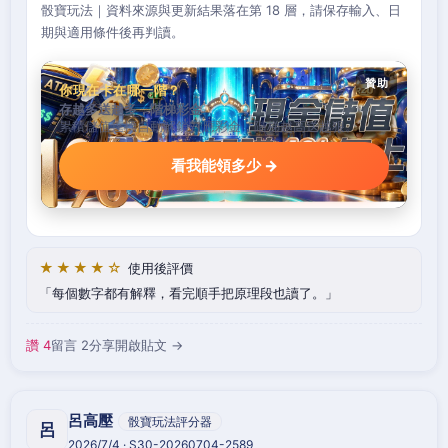
骰寶玩法｜資料來源與更新結果落在第 18 層，請保存輸入、日
期與適用條件後再判讀。
贊助
你現在卡在哪一階？
存越多送越多，階梯彩金
累積儲值達標自動解鎖對應彩金，階梯越高送越狠。
看我能領多少 →
★★★★☆
使用後評價
每個數字都有解釋，看完順手把原理段也讀了。
讚 4
留言 2
分享
開啟貼文 →
呂高壓
骰寶玩法評分器
呂
2026/7/4 · S30-20260704-2589