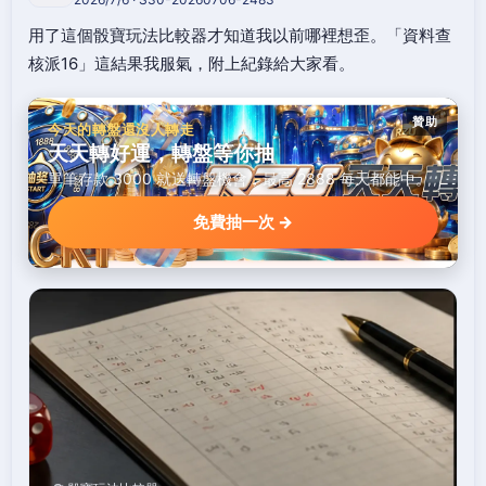
用了這個骰寶玩法比較器才知道我以前哪裡想歪。「資料查
核派16」這結果我服氣，附上紀錄給大家看。
贊助
今天的轉盤還沒人轉走
天天轉好運，轉盤等你抽
單筆存款 3000 就送轉盤機會，最高 2888 每天都能中。
免費抽一次 →