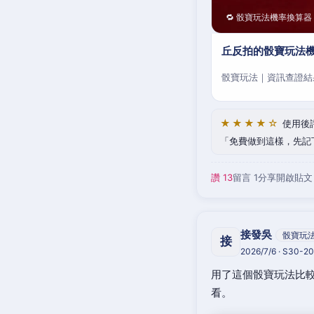
🔁 骰寶玩法機率換算器
丘反拍的骰寶玩法機
骰寶玩法｜資訊查證結
★★★★☆
使用後
免費做到這樣，先記
讚 13
留言 1
分享
開啟貼文
接發吳
骰寶玩
接
2026/7/6 · S30-
用了這個骰寶玩法比較
看。