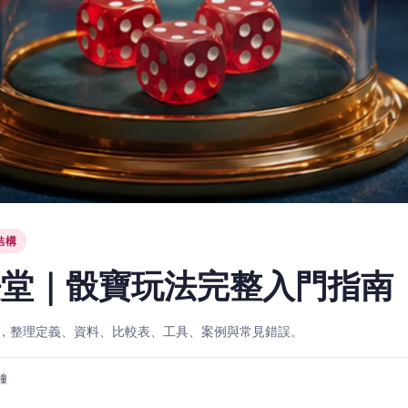
結構
法堂｜骰寶玩法完整入門指南
，整理定義、資料、比較表、工具、案例與常見錯誤。
分鐘