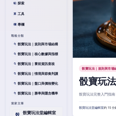
探索
帖
工具
算
專欄
欄
戰報分類
骰寶玩法｜規則與市場結構
📁
骰寶玩法｜核心數據與指標
📁
骰寶玩法｜賽前資訊查核
📁
骰寶玩法｜規則與市場
骰寶玩法｜情境與節奏判讀
📁
骰寶玩
骰寶玩法｜盤口與價格變化
📁
骰寶玩法｜勝率與隱含機率
📁
骰寶玩法完整入門指南
當家主筆
骰寶玩法堂編輯室
約 15 
骰寶玩法堂編輯室
骰