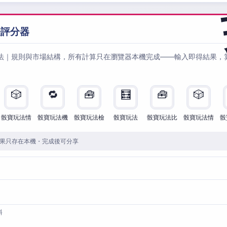
法評分器
法｜規則與市場結構，所有計算只在瀏覽器本機完成——輸入即得結果，
🎲
🔁
🧰
🧮
🧰
🎲
骰寶玩法情
骰寶玩法機
骰寶玩法檢
骰寶玩法
骰寶玩法比
骰寶玩法情
骰
果只存在本機・完成後可分享
料