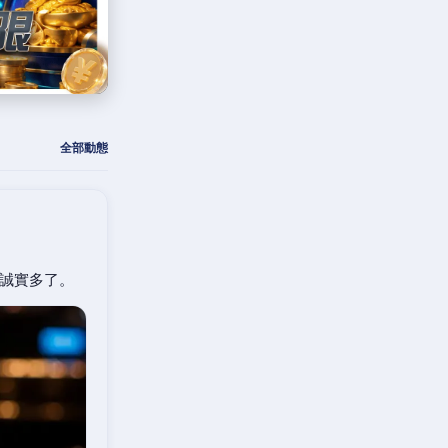
全部動態
誠實多了。