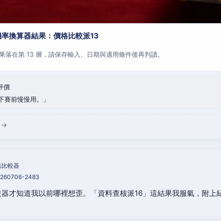
率換算器結果：價格比較派13
果落在第 13 層，請保存輸入、日期與適用條件後再判讀。
評價
下賽前慢慢用。
 →
法比較器
20260706-2483
器才知道我以前哪裡想歪。「資料查核派16」這結果我服氣，附上