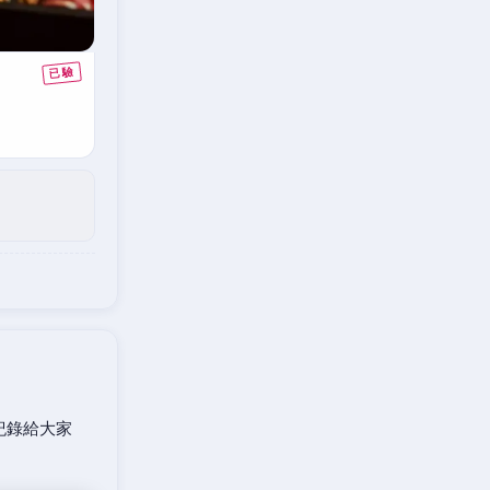
紀錄給大家