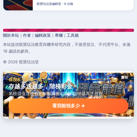
骰寶玩法堂編輯室・6 分鐘
關於本站
｜
作者
｜
編輯政策
｜
專欄
｜
工具牆
本站提供骰寶玩法教育與機率研究內容，不接受投注、不代理平台。未滿
18 歲請勿參與。
© 2026 骰寶玩法堂
贊助
你現在卡在哪一階？
存越多送越多，階梯彩金
累積儲值達標自動解鎖對應彩金，階梯越高送越狠。
看我能領多少 →