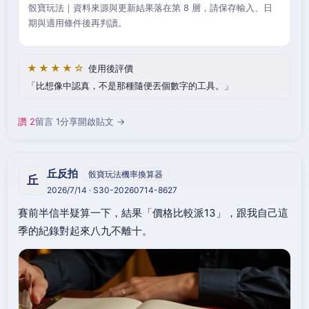
骰寶玩法｜資料來源與更新結果落在第 8 層，請保存輸入、日
期與適用條件後再判讀。
★★★★☆
使用後評價
比想像中認真，不是那種隨便丟個數字的工具。
讚 2
留言 1
分享
開啟貼文 →
丘反拍
骰寶玩法機率換算器
丘
2026/7/14 · S30-20260714-8627
賽前半信半疑算一下，結果「價格比較派13」，跟我自己這
季的紀錄對起來八九不離十。