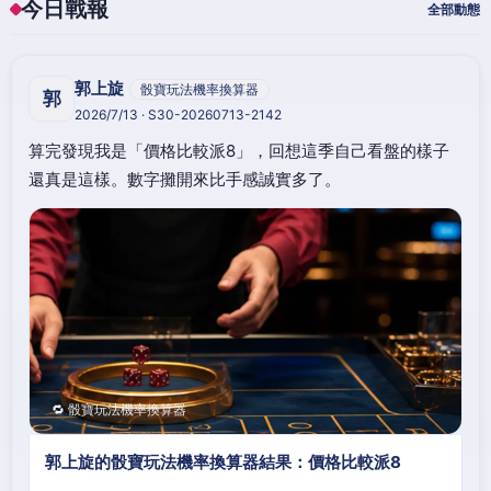
今日戰報
全部動態
郭上旋
骰寶玩法機率換算器
郭
2026/7/13 · S30-20260713-2142
算完發現我是「價格比較派8」，回想這季自己看盤的樣子
還真是這樣。數字攤開來比手感誠實多了。
🔁 骰寶玩法機率換算器
郭上旋的骰寶玩法機率換算器結果：價格比較派8