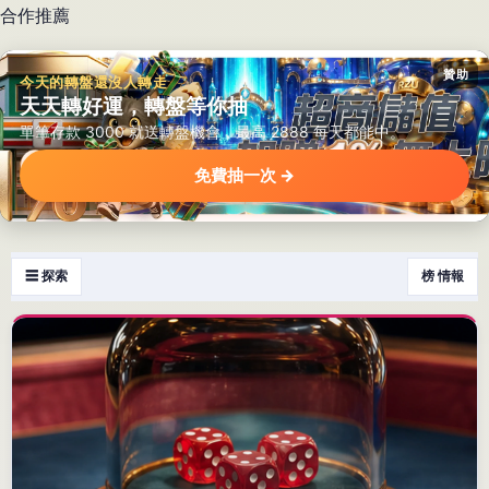
合作推薦
贊助
今天的轉盤還沒人轉走
天天轉好運，轉盤等你抽
單筆存款 3000 就送轉盤機會，最高 2888 每天都能中。
免費抽一次 →
☰ 探索
榜 情報