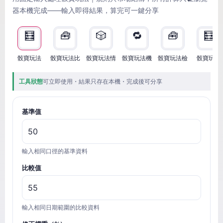
器本機完成——輸入即得結果，算完可一鍵分享
🧮
🧰
🎲
🔁
🧰
🧮
骰寶玩法
骰寶玩法比
骰寶玩法情
骰寶玩法機
骰寶玩法檢
骰寶玩法
工具狀態
可立即使用・結果只存在本機・完成後可分享
基準值
輸入相同口徑的基準資料
比較值
輸入相同日期範圍的比較資料