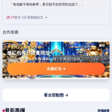
每個數字都有解釋，看完順手把原理段也讀了。
讚 21
留言 2
分享
開啟貼文 →
合作推薦
贊助
手慢的人只能看別人領
搶紅包每日限量開放
當日存款達標即可到首頁搶紅包，手速決定金額。
去搶紅包 →
看全部動態 →
最新專欄
專欄總覽