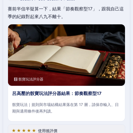
賽前半信半疑算一下，結果「節奏觀察型17」，跟我自己這
季的紀錄對起來八九不離十。
🧮 骰寶玩法評分器
呂高壓的骰寶玩法評分器結果：節奏觀察型17
骰寶玩法｜規則與市場結構結果落在第 17 層，請保存輸入、日
期與適用條件後再判讀。
★★★★★
使用後評價