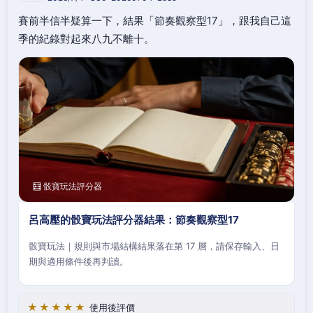
賽前半信半疑算一下，結果「節奏觀察型17」，跟我自己這
季的紀錄對起來八九不離十。
🧮 骰寶玩法評分器
呂高壓的骰寶玩法評分器結果：節奏觀察型17
骰寶玩法｜規則與市場結構結果落在第 17 層，請保存輸入、日
期與適用條件後再判讀。
★★★★★
使用後評價