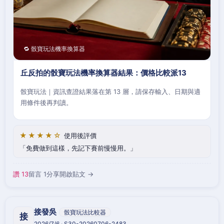
🔁 骰寶玩法機率換算器
丘反拍的骰寶玩法機率換算器結果：價格比較派13
骰寶玩法｜資訊查證結果落在第 13 層，請保存輸入、日期與適
用條件後再判讀。
★★★★☆
使用後評價
免費做到這樣，先記下賽前慢慢用。
讚 13
留言 1
分享
開啟貼文 →
接發吳
骰寶玩法比較器
接
2026/7/6 · S30-20260706-2483