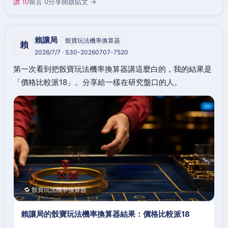
讚 10
留言 0
分享
開啟貼文 →
賴讓局
骰寶玩法機率換算器
賴
2026/7/7 · S30-20260707-7520
第一次看到把骰寶玩法機率換算器講這麼白的，我的結果是
「價格比較派18」。分享給一樣在研究盤口的人。
🔁 骰寶玩法機率換算器
賴讓局的骰寶玩法機率換算器結果：價格比較派18