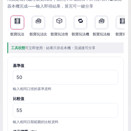
器本機完成——輸入即得結果，算完可一鍵分享
🧮
🧰
🎲
🔁
🧰
🧮
骰寶玩法
骰寶玩法比
骰寶玩法情
骰寶玩法機
骰寶玩法檢
骰寶玩法
工具狀態
可立即使用・結果只存在本機・完成後可分享
基準值
輸入相同口徑的基準資料
比較值
輸入相同日期範圍的比較資料