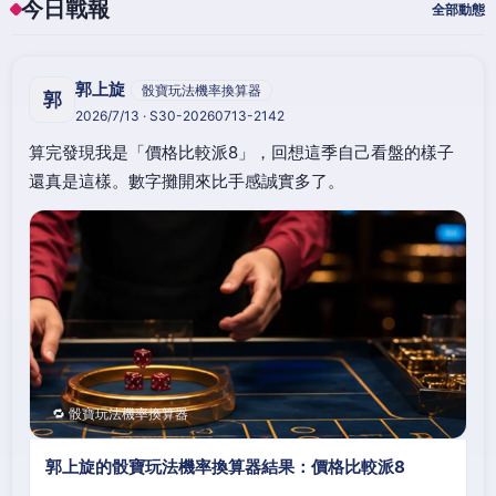
今日戰報
全部動態
郭上旋
骰寶玩法機率換算器
郭
2026/7/13 · S30-20260713-2142
算完發現我是「價格比較派8」，回想這季自己看盤的樣子
還真是這樣。數字攤開來比手感誠實多了。
🔁 骰寶玩法機率換算器
郭上旋的骰寶玩法機率換算器結果：價格比較派8