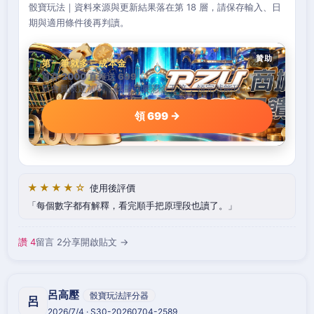
骰寶玩法｜資料來源與更新結果落在第 18 層，請保存輸入、日
期與適用條件後再判讀。
贊助
第一筆就多三成本金
首存 2000 直接送 699
新會員限定加碼，碼量只要彩金五倍，領完就能玩。
領 699 →
★★★★☆
使用後評價
每個數字都有解釋，看完順手把原理段也讀了。
讚 4
留言 2
分享
開啟貼文 →
呂高壓
骰寶玩法評分器
呂
2026/7/4 · S30-20260704-2589