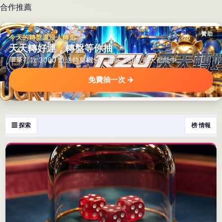
合作推薦
贊助
今天的轉盤還沒人轉走
天天轉好運，轉盤等你抽
單筆存款 3000 就送轉盤機會，最高 2888 每天都能中。
免費抽一次 →
☰ 探索
榜 情報