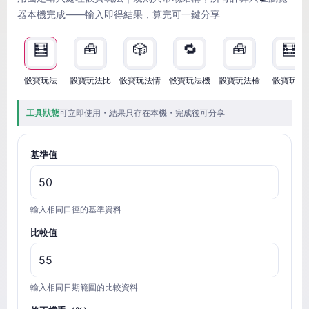
器本機完成——輸入即得結果，算完可一鍵分享
🧮
🧰
🎲
🔁
🧰
🧮
骰寶玩法
骰寶玩法比
骰寶玩法情
骰寶玩法機
骰寶玩法檢
骰寶玩法
工具狀態
可立即使用・結果只存在本機・完成後可分享
基準值
輸入相同口徑的基準資料
比較值
輸入相同日期範圍的比較資料