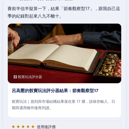
賽前半信半疑算一下，結果「節奏觀察型17」，跟我自己這
季的紀錄對起來八九不離十。
🧮 骰寶玩法評分器
呂高壓的骰寶玩法評分器結果：節奏觀察型17
骰寶玩法｜規則與市場結構結果落在第 17 層，請保存輸入、日
期與適用條件後再判讀。
★★★★★
使用後評價