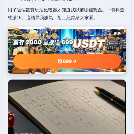
用了這個骰寶玩法比較器才知道我以前哪裡想歪。「資料查
核派16」這結果我服氣，附上紀錄給大家看。
贊助
第一筆就多三成本金
首存 2000 直接送 699
新會員限定加碼，碼量只要彩金五倍，領完就能玩。
領 699 →