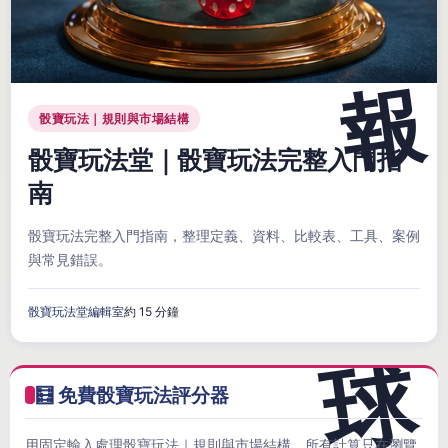
骰寶玩法｜規則與市場結構
骰寶玩法堂｜骰寶玩法完整入門指
南
骰寶玩法完整入門指南，整理定義、資料、比較表、工具、案例
與常見錯誤。
骰寶玩法堂編輯室
約 15 分鐘
🧮 免費骰寶玩法評分器
用固定輸入處理骰寶玩法｜規則與市場結構，所有計算只在瀏覽