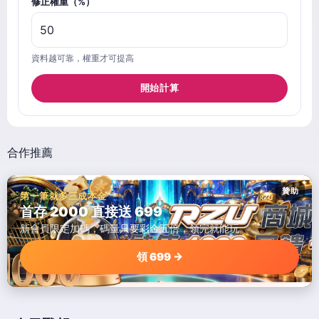
修正權重（%）
資料越可靠，權重才可提高
開始計算
合作推薦
贊助
第一筆就多三成本金
首存 2000 直接送 699
新會員限定加碼，碼量只要彩金五倍，領完就能玩。
領 699 →