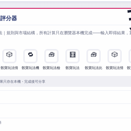
法評分器
法｜規則與市場結構，所有計算只在瀏覽器本機完成——輸入即得結果，
🎲
🔁
🧰
🧮
🧰
🎲
骰寶玩法情
骰寶玩法機
骰寶玩法檢
骰寶玩法
骰寶玩法比
骰寶玩法情
骰
果只存在本機・完成後可分享
料