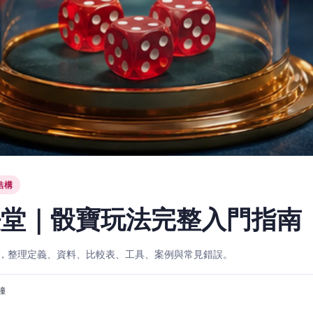
結構
法堂｜骰寶玩法完整入門指南
，整理定義、資料、比較表、工具、案例與常見錯誤。
分鐘