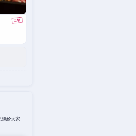
紀錄給大家