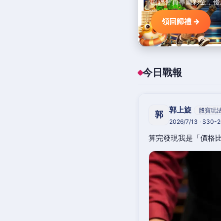
回鍋會員專屬彩金，優
領回歸禮 →
今日戰報
郭上旋
骰寶玩
郭
2026/7/13 · S30-
算完發現我是「價格