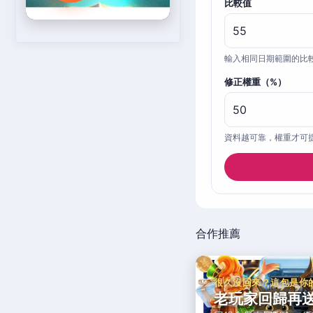
比較值
輸入相同日期範圍的比
修正權重（%）
資料越可靠，權重才可
合作推薦
很久沒回來？這包是你
老玩家回歸再