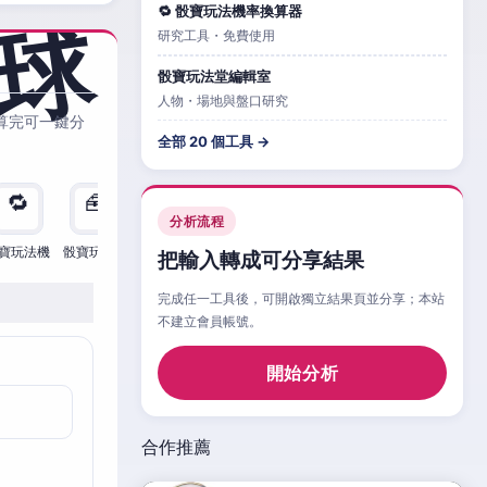
🔁 骰寶玩法機率換算器
研究工具・免費使用
骰寶玩法堂編輯室
人物・場地與盤口研究
算完可一鍵分
全部 20 個工具 →
🔁
🧰
🧮
🧰
🎲
🔁

分析流程
寶玩法機
骰寶玩法檢
骰寶玩法
骰寶玩法比
骰寶玩法情
骰寶玩法機
骰寶
把輸入轉成可分享結果
完成任一工具後，可開啟獨立結果頁並分享；本站
不建立會員帳號。
開始分析
合作推薦