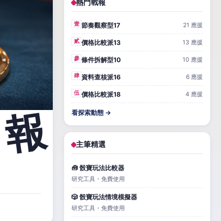
熱門戰報
壹
節奏觀察型17
21 應援
貳
價格比較派13
13 應援
參
條件拆解型10
10 應援
肆
資料查核派16
6 應援
伍
價格比較派18
4 應援
看探索動態 →
主筆精選
🧰 骰寶玩法比較器
研究工具・免費使用
🎲 骰寶玩法情境模擬器
研究工具・免費使用