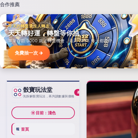
合作推薦
今天的轉盤還沒人轉走
天天轉好運，轉盤等你抽
單筆存款 3000 就送轉盤機會，最高 2888 每天都能中。
免費抽一次 →
骰寶玩法堂
基線
先拆解骰寶玩法，再判讀數據與價格
☀
目前：淺色
首頁
報