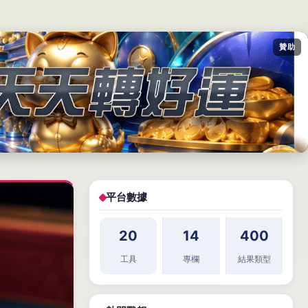
贊助
平台數據
20
14
400
工具
專欄
結果類型