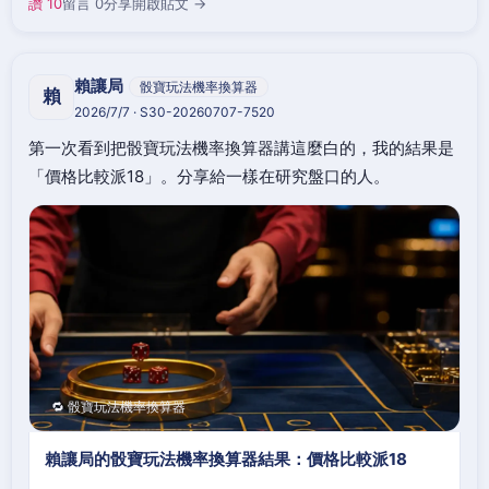
讚 10
留言 0
分享
開啟貼文 →
賴讓局
骰寶玩法機率換算器
賴
2026/7/7 · S30-20260707-7520
第一次看到把骰寶玩法機率換算器講這麼白的，我的結果是
「價格比較派18」。分享給一樣在研究盤口的人。
🔁 骰寶玩法機率換算器
賴讓局的骰寶玩法機率換算器結果：價格比較派18