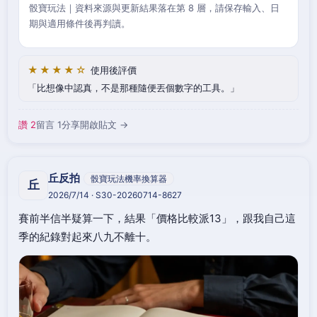
骰寶玩法｜資料來源與更新結果落在第 8 層，請保存輸入、日
期與適用條件後再判讀。
★★★★☆
使用後評價
比想像中認真，不是那種隨便丟個數字的工具。
讚 2
留言 1
分享
開啟貼文 →
丘反拍
骰寶玩法機率換算器
丘
2026/7/14 · S30-20260714-8627
賽前半信半疑算一下，結果「價格比較派13」，跟我自己這
季的紀錄對起來八九不離十。