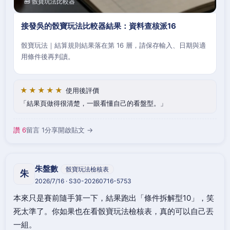
🧰 骰寶玩法比較器
接發吳的骰寶玩法比較器結果：資料查核派16
骰寶玩法｜結算規則結果落在第 16 層，請保存輸入、日期與適
用條件後再判讀。
★★★★★
使用後評價
結果頁做得很清楚，一眼看懂自己的看盤型。
讚 6
留言 1
分享
開啟貼文 →
朱盤數
骰寶玩法檢核表
朱
2026/7/16 · S30-20260716-5753
本來只是賽前隨手算一下，結果跑出「條件拆解型10」，笑
死太準了。你如果也在看骰寶玩法檢核表，真的可以自己丟
一組。