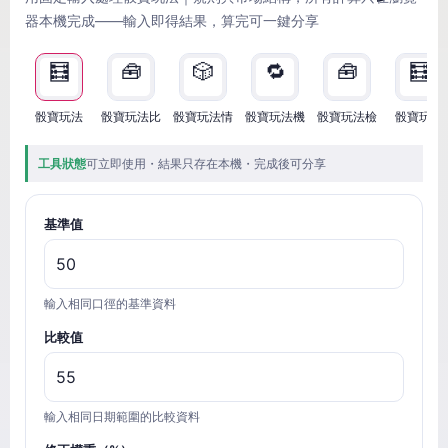
器本機完成——輸入即得結果，算完可一鍵分享
🧮
🧰
🎲
🔁
🧰
🧮
骰寶玩法
骰寶玩法比
骰寶玩法情
骰寶玩法機
骰寶玩法檢
骰寶玩法
工具狀態
可立即使用・結果只存在本機・完成後可分享
基準值
輸入相同口徑的基準資料
比較值
輸入相同日期範圍的比較資料