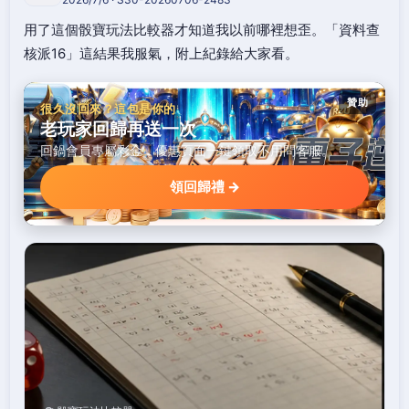
用了這個骰寶玩法比較器才知道我以前哪裡想歪。「資料查
核派16」這結果我服氣，附上紀錄給大家看。
贊助
很久沒回來？這包是你的
老玩家回歸再送一次
回鍋會員專屬彩金，優惠頁面一鍵領取不用問客服。
領回歸禮 →