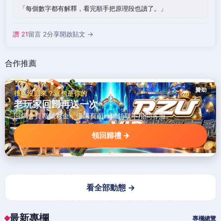
每個數字都有解釋，看完順手把原理段也讀了。
讚 21
留言 2
分享
開啟貼文 →
合作推薦
贊助
很久沒回來？這包是你的
老玩家回歸再送一次
回鍋會員專屬彩金，優惠頁面一鍵領取不用問客服。
領回歸禮 →
看全部動態 →
最新專欄
專欄總覽