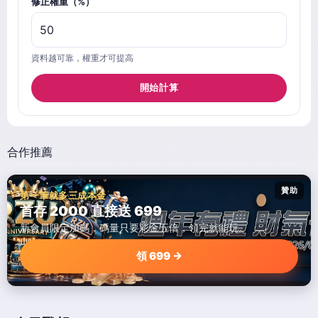
修正權重（%）
資料越可靠，權重才可提高
開始計算
合作推薦
贊助
第一筆就多三成本金
首存 2000 直接送 699
新會員限定加碼，碼量只要彩金五倍，領完就能玩。
領 699 →