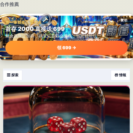
合作推薦
贊助
第一筆就多三成本金
首存 2000 直接送 699
新會員限定加碼，碼量只要彩金五倍，領完就能玩。
領 699 →
☰ 探索
榜 情報