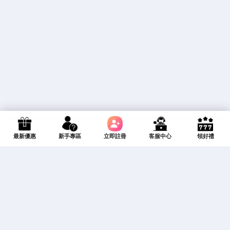
報
帖
算
欄
人
最新優惠
新手專區
立即註冊
客服中心
領好禮
首頁
探索
工具
專欄
人物