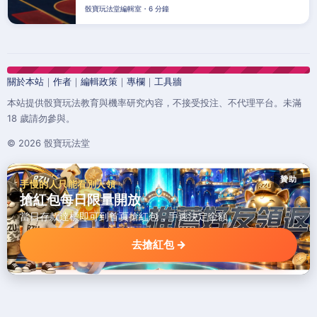
骰寶玩法堂編輯室・6 分鐘
關於本站
｜
作者
｜
編輯政策
｜
專欄
｜
工具牆
本站提供骰寶玩法教育與機率研究內容，不接受投注、不代理平台。未滿
18 歲請勿參與。
© 2026 骰寶玩法堂
贊助
手慢的人只能看別人領
搶紅包每日限量開放
當日存款達標即可到首頁搶紅包，手速決定金額。
去搶紅包 →