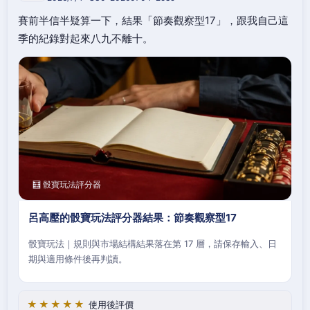
賽前半信半疑算一下，結果「節奏觀察型17」，跟我自己這
季的紀錄對起來八九不離十。
🧮 骰寶玩法評分器
呂高壓的骰寶玩法評分器結果：節奏觀察型17
骰寶玩法｜規則與市場結構結果落在第 17 層，請保存輸入、日
期與適用條件後再判讀。
★★★★★
使用後評價