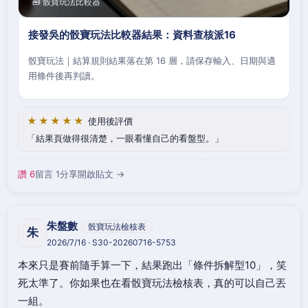
🧰 骰寶玩法比較器
接發吳的骰寶玩法比較器結果：資料查核派16
骰寶玩法｜結算規則結果落在第 16 層，請保存輸入、日期與適
用條件後再判讀。
★★★★★
使用後評價
結果頁做得很清楚，一眼看懂自己的看盤型。
讚 6
留言 1
分享
開啟貼文 →
朱盤數
骰寶玩法檢核表
朱
2026/7/16 · S30-20260716-5753
本來只是賽前隨手算一下，結果跑出「條件拆解型10」，笑
死太準了。你如果也在看骰寶玩法檢核表，真的可以自己丟
一組。