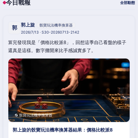
今日戰報
全部動態
郭上旋
骰寶玩法機率換算器
郭
2026/7/13 · S30-20260713-2142
算完發現我是「價格比較派8」，回想這季自己看盤的樣子
還真是這樣。數字攤開來比手感誠實多了。
🔁 骰寶玩法機率換算器
郭上旋的骰寶玩法機率換算器結果：價格比較派8