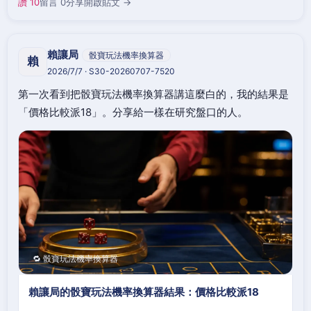
讚 10
留言 0
分享
開啟貼文 →
賴讓局
骰寶玩法機率換算器
賴
2026/7/7 · S30-20260707-7520
第一次看到把骰寶玩法機率換算器講這麼白的，我的結果是
「價格比較派18」。分享給一樣在研究盤口的人。
🔁 骰寶玩法機率換算器
賴讓局的骰寶玩法機率換算器結果：價格比較派18