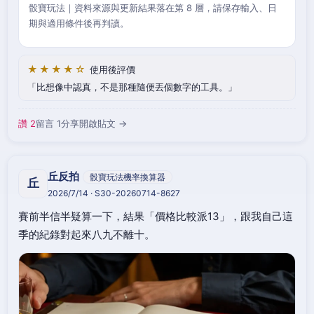
骰寶玩法｜資料來源與更新結果落在第 8 層，請保存輸入、日
期與適用條件後再判讀。
★★★★☆
使用後評價
比想像中認真，不是那種隨便丟個數字的工具。
讚 2
留言 1
分享
開啟貼文 →
丘反拍
骰寶玩法機率換算器
丘
2026/7/14 · S30-20260714-8627
賽前半信半疑算一下，結果「價格比較派13」，跟我自己這
季的紀錄對起來八九不離十。