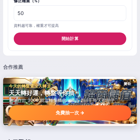
修正權重（%）
資料越可靠，權重才可提高
開始計算
合作推薦
贊助
今天的轉盤還沒人轉走
天天轉好運，轉盤等你抽
單筆存款 3000 就送轉盤機會，最高 2888 每天都能中。
免費抽一次 →