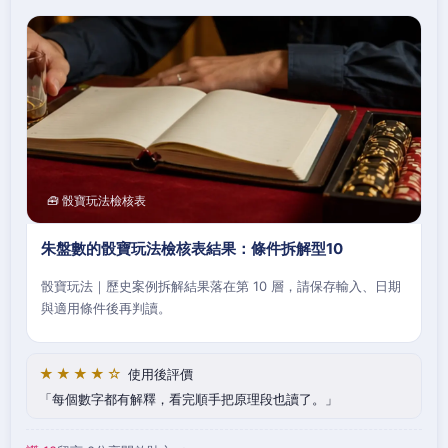
🧰 骰寶玩法檢核表
朱盤數的骰寶玩法檢核表結果：條件拆解型10
骰寶玩法｜歷史案例拆解結果落在第 10 層，請保存輸入、日期
與適用條件後再判讀。
★★★★☆
使用後評價
每個數字都有解釋，看完順手把原理段也讀了。