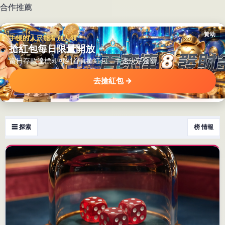
合作推薦
贊助
手慢的人只能看別人領
搶紅包每日限量開放
當日存款達標即可到首頁搶紅包，手速決定金額。
去搶紅包 →
☰ 探索
榜 情報