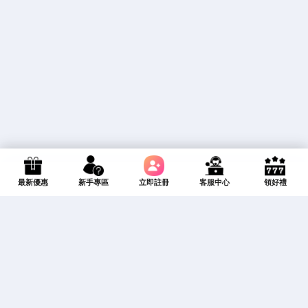
報
帖
算
欄
人
最新優惠
新手專區
立即註冊
客服中心
領好禮
首頁
探索
工具
專欄
人物