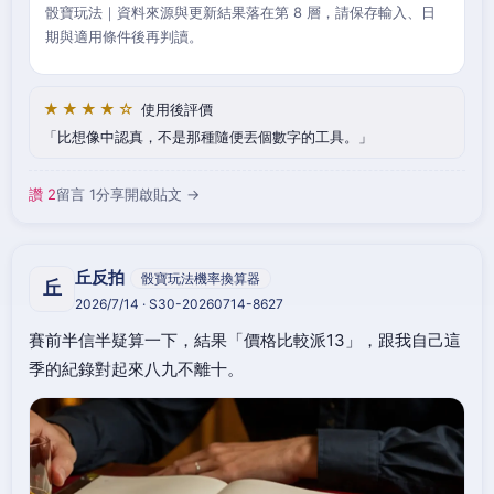
骰寶玩法｜資料來源與更新結果落在第 8 層，請保存輸入、日
期與適用條件後再判讀。
★★★★☆
使用後評價
比想像中認真，不是那種隨便丟個數字的工具。
讚 2
留言 1
分享
開啟貼文 →
丘反拍
骰寶玩法機率換算器
丘
2026/7/14 · S30-20260714-8627
賽前半信半疑算一下，結果「價格比較派13」，跟我自己這
季的紀錄對起來八九不離十。