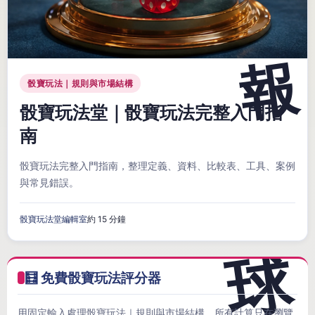
骰寶玩法｜規則與市場結構
骰寶玩法堂｜骰寶玩法完整入門指
南
骰寶玩法完整入門指南，整理定義、資料、比較表、工具、案例
與常見錯誤。
骰寶玩法堂編輯室
約 15 分鐘
🧮 免費骰寶玩法評分器
用固定輸入處理骰寶玩法｜規則與市場結構，所有計算只在瀏覽