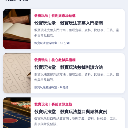
骰寶玩法｜規則與市場結構
骰寶玩法堂｜骰寶玩法完整入門指南
骰寶玩法完整入門指南，整理定義、資料、比較表、工具、案
例與常見錯誤。
骰寶玩法堂編輯室・15 分鐘
骰寶玩法｜核心數據與指標
骰寶玩法堂｜骰寶玩法數據判讀方法
骰寶玩法數據判讀方法，整理定義、資料、比較表、工具、案
例與常見錯誤。
骰寶玩法堂編輯室・6 分鐘
骰寶玩法｜賽前資訊查核
骰寶玩法堂｜骰寶玩法盤口與結算實例
骰寶玩法盤口與結算實例，整理定義、資料、比較表、工具、
案例與常見錯誤。