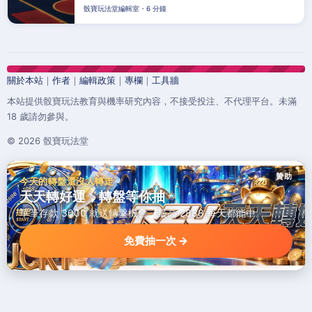
骰寶玩法堂編輯室・6 分鐘
關於本站
｜
作者
｜
編輯政策
｜
專欄
｜
工具牆
本站提供骰寶玩法教育與機率研究內容，不接受投注、不代理平台。未滿
18 歲請勿參與。
© 2026 骰寶玩法堂
贊助
今天的轉盤還沒人轉走
天天轉好運，轉盤等你抽
單筆存款 3000 就送轉盤機會，最高 2888 每天都能中。
免費抽一次 →