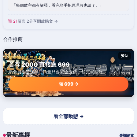
每個數字都有解釋，看完順手把原理段也讀了。
讚 21
留言 2
分享
開啟貼文 →
合作推薦
贊助
第一筆就多三成本金
首存 2000 直接送 699
新會員限定加碼，碼量只要彩金五倍，領完就能玩。
領 699 →
看全部動態 →
最新專欄
專欄總覽