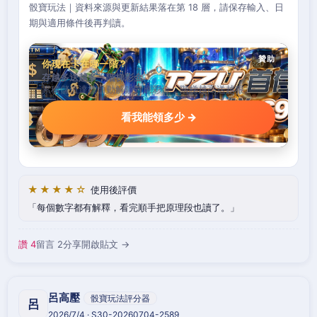
骰寶玩法｜資料來源與更新結果落在第 18 層，請保存輸入、日
期與適用條件後再判讀。
贊助
你現在卡在哪一階？
存越多送越多，階梯彩金
累積儲值達標自動解鎖對應彩金，階梯越高送越狠。
看我能領多少 →
★★★★☆
使用後評價
每個數字都有解釋，看完順手把原理段也讀了。
讚 4
留言 2
分享
開啟貼文 →
呂高壓
骰寶玩法評分器
呂
2026/7/4 · S30-20260704-2589