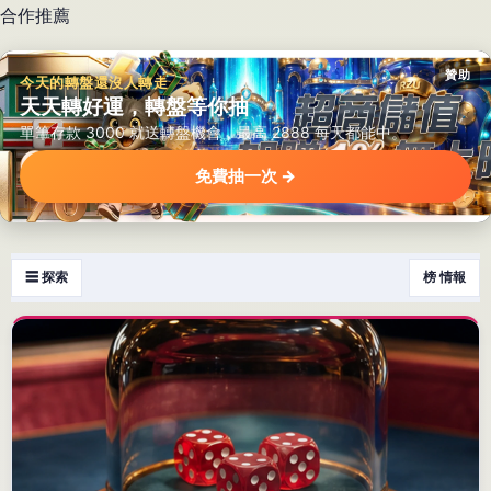
合作推薦
贊助
今天的轉盤還沒人轉走
天天轉好運，轉盤等你抽
單筆存款 3000 就送轉盤機會，最高 2888 每天都能中。
免費抽一次 →
☰ 探索
榜 情報