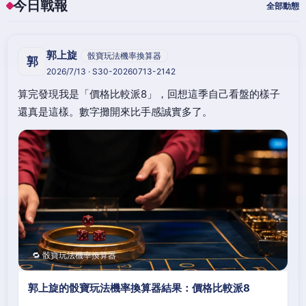
今日戰報
全部動態
郭上旋
骰寶玩法機率換算器
郭
2026/7/13 · S30-20260713-2142
算完發現我是「價格比較派8」，回想這季自己看盤的樣子
還真是這樣。數字攤開來比手感誠實多了。
🔁 骰寶玩法機率換算器
郭上旋的骰寶玩法機率換算器結果：價格比較派8