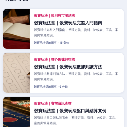
骰寶玩法｜規則與市場結構
骰寶玩法堂｜骰寶玩法完整入門指南
骰寶玩法完整入門指南，整理定義、資料、比較表、工具、案
例與常見錯誤。
骰寶玩法堂編輯室・15 分鐘
骰寶玩法｜核心數據與指標
骰寶玩法堂｜骰寶玩法數據判讀方法
骰寶玩法數據判讀方法，整理定義、資料、比較表、工具、案
例與常見錯誤。
骰寶玩法堂編輯室・6 分鐘
骰寶玩法｜賽前資訊查核
骰寶玩法堂｜骰寶玩法盤口與結算實例
骰寶玩法盤口與結算實例，整理定義、資料、比較表、工具、
案例與常見錯誤。