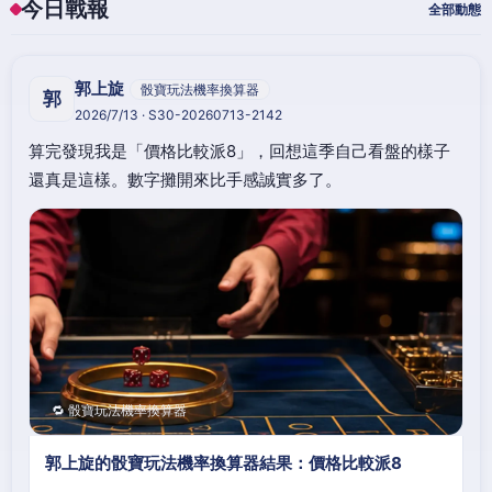
今日戰報
全部動態
郭上旋
骰寶玩法機率換算器
郭
2026/7/13 · S30-20260713-2142
算完發現我是「價格比較派8」，回想這季自己看盤的樣子
還真是這樣。數字攤開來比手感誠實多了。
🔁 骰寶玩法機率換算器
郭上旋的骰寶玩法機率換算器結果：價格比較派8