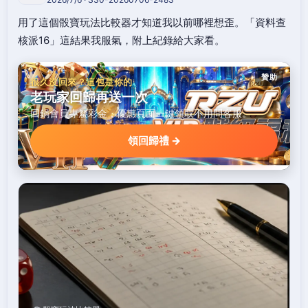
用了這個骰寶玩法比較器才知道我以前哪裡想歪。「資料查
核派16」這結果我服氣，附上紀錄給大家看。
贊助
很久沒回來？這包是你的
老玩家回歸再送一次
回鍋會員專屬彩金，優惠頁面一鍵領取不用問客服。
領回歸禮 →