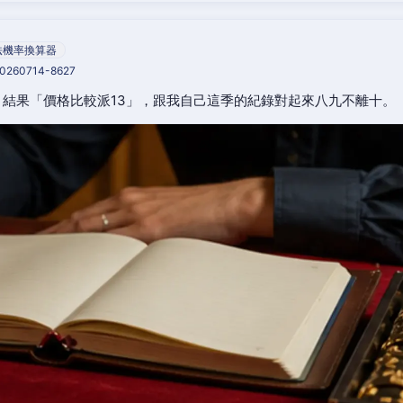
法機率換算器
20260714-8627
結果「價格比較派13」，跟我自己這季的紀錄對起來八九不離十。