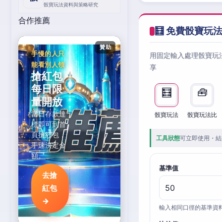
骰寶玩法資料與策略研究
合作推薦
🧮 免費骰寶玩
贊助
手慢的人只
用固定輸入處理骰寶玩
能看別人領
享
搶紅包
每日限
🧮
🧰
量開放
當日存款達
骰寶玩法
骰寶玩法比
標即可到首
頁搶紅包，
工具狀態
可立即使用・結
手速決定金
額。
基準值
去搶
紅包
→
輸入相同口徑的基準資