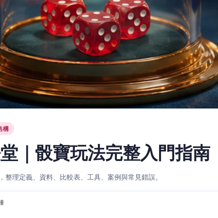
結構
法堂｜骰寶玩法完整入門指南
，整理定義、資料、比較表、工具、案例與常見錯誤。
分鐘