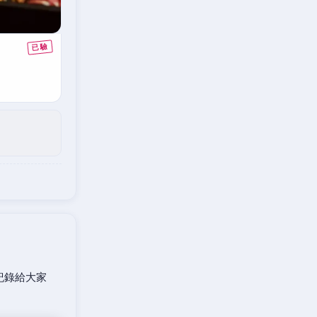
紀錄給大家