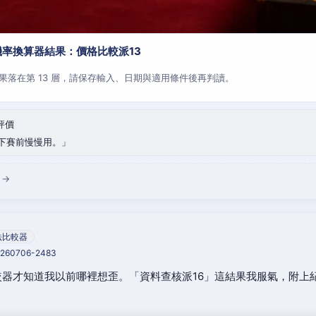
率換算器結果：價格比較派13
果落在第 13 層，請保存輸入、日期與適用條件後再判讀。
評價
下賽前慢慢用。
 →
法比較器
20260706-2483
器才知道我以前哪裡想歪。「資料查核派16」這結果我服氣，附上