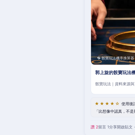
🔁 骰寶玩法機率換算器
郭上旋的骰寶玩法
骰寶玩法｜資料來源與
★★★★☆
使用後
比想像中認真，不是
讚 2
留言 1
分享
開啟貼文 