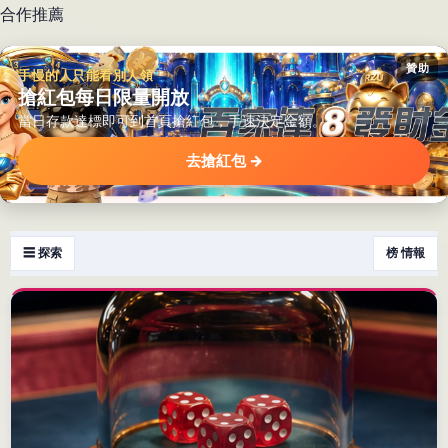
合作推薦
贊助
手慢的人只能看別人領
搶紅包每日限量開放
當日存款達標即可到首頁搶紅包，手速決定金額。
去搶紅包 →
☰ 探索
榜 情報