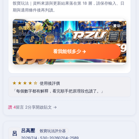
骰寶玩法｜資料來源與更新結果落在第 18 層，請保存輸入、日
期與適用條件後再判讀。
贊助
你現在卡在哪一階？
存越多送越多，階梯彩金
累積儲值達標自動解鎖對應彩金，階梯越高送越狠。
看我能領多少 →
★★★★☆
使用後評價
每個數字都有解釋，看完順手把原理段也讀了。
讚 4
留言 2
分享
開啟貼文 →
呂高壓
骰寶玩法評分器
呂
2026/7/4 · S30-20260704-2589