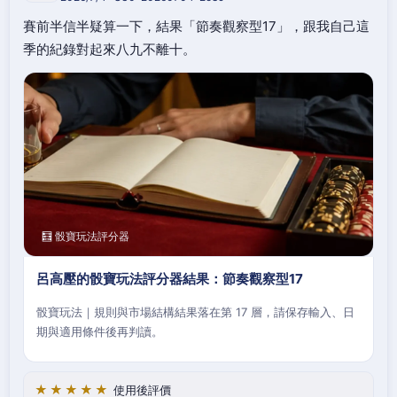
賽前半信半疑算一下，結果「節奏觀察型17」，跟我自己這
季的紀錄對起來八九不離十。
🧮 骰寶玩法評分器
呂高壓的骰寶玩法評分器結果：節奏觀察型17
骰寶玩法｜規則與市場結構結果落在第 17 層，請保存輸入、日
期與適用條件後再判讀。
★★★★★
使用後評價