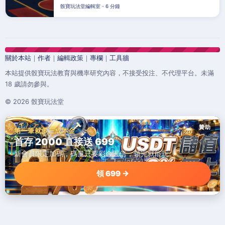
骰寶玩法堂編輯室・6 分鐘
關於本站
｜
作者
｜
編輯政策
｜
專欄
｜
工具牆
本站提供骰寶玩法教育與機率研究內容，不接受投注、不代理平台。未滿
18 歲請勿參與。
© 2026 骰寶玩法堂
贊助
第一筆就多三成本金
首存 2000 直接送 699
新會員限定加碼，碼量只要彩金五倍，領完就能玩。
領 699 →