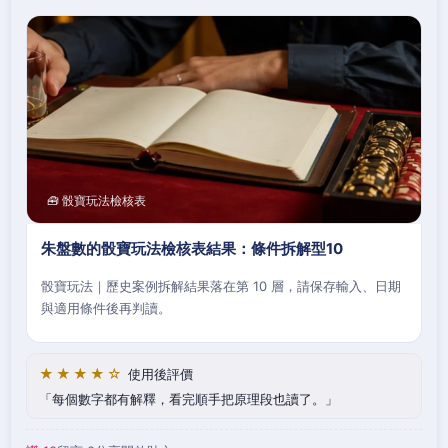
🧰 骰寶玩法檢核表
朱盤數的骰寶玩法檢核表結果：條件拆解型10
骰寶玩法｜歷史案例拆解結果落在第 10 層，請保存輸入、日期
與適用條件後再判讀。
★★★★☆
使用後評價
每個數字都有解釋，看完順手把原理段也讀了。