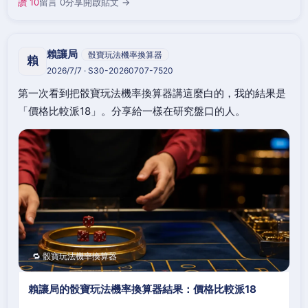
讚 10
留言 0
分享
開啟貼文 →
賴讓局
骰寶玩法機率換算器
賴
2026/7/7 · S30-20260707-7520
第一次看到把骰寶玩法機率換算器講這麼白的，我的結果是
「價格比較派18」。分享給一樣在研究盤口的人。
🔁 骰寶玩法機率換算器
賴讓局的骰寶玩法機率換算器結果：價格比較派18