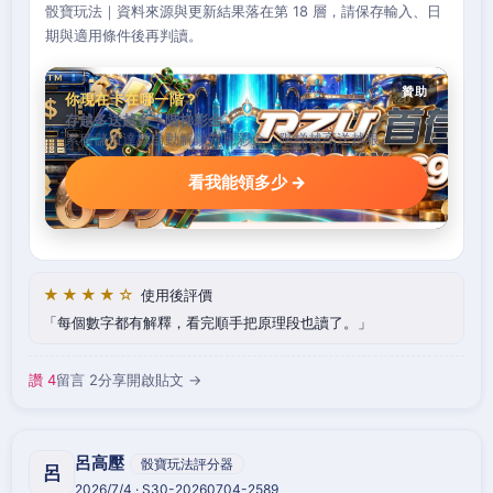
骰寶玩法｜資料來源與更新結果落在第 18 層，請保存輸入、日
期與適用條件後再判讀。
贊助
你現在卡在哪一階？
存越多送越多，階梯彩金
累積儲值達標自動解鎖對應彩金，階梯越高送越狠。
看我能領多少 →
★★★★☆
使用後評價
每個數字都有解釋，看完順手把原理段也讀了。
讚 4
留言 2
分享
開啟貼文 →
呂高壓
骰寶玩法評分器
呂
2026/7/4 · S30-20260704-2589