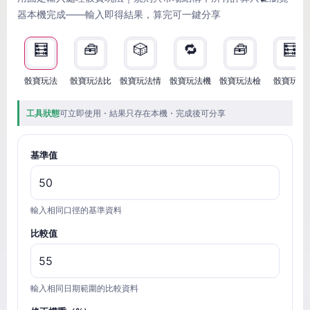
器本機完成——輸入即得結果，算完可一鍵分享
🧮
🧰
🎲
🔁
🧰
🧮
骰寶玩法
骰寶玩法比
骰寶玩法情
骰寶玩法機
骰寶玩法檢
骰寶玩法
工具狀態
可立即使用・結果只存在本機・完成後可分享
基準值
輸入相同口徑的基準資料
比較值
輸入相同日期範圍的比較資料