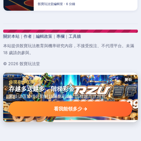
骰寶玩法堂編輯室・6 分鐘
關於本站
｜
作者
｜
編輯政策
｜
專欄
｜
工具牆
本站提供骰寶玩法教育與機率研究內容，不接受投注、不代理平台。未滿
18 歲請勿參與。
© 2026 骰寶玩法堂
贊助
你現在卡在哪一階？
存越多送越多，階梯彩金
累積儲值達標自動解鎖對應彩金，階梯越高送越狠。
看我能領多少 →