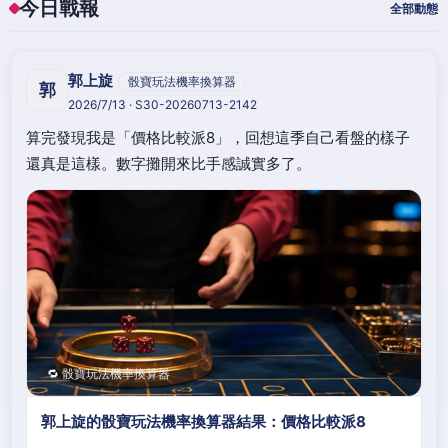
今日戰報
全部動態
郭上旋
骰寶玩法機率換算器
郭
2026/7/13 · S30-20260713-2142
算完發現我是「價格比較派8」，回想這季自己看盤的樣子
還真是這樣。數字攤開來比手感誠實多了。
🔁 骰寶玩法機率換算器
郭上旋的骰寶玩法機率換算器結果：價格比較派8