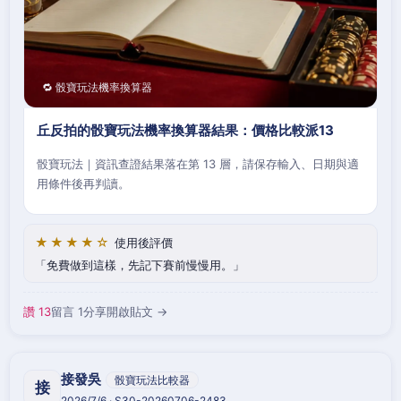
🔁 骰寶玩法機率換算器
丘反拍的骰寶玩法機率換算器結果：價格比較派13
骰寶玩法｜資訊查證結果落在第 13 層，請保存輸入、日期與適
用條件後再判讀。
★★★★☆
使用後評價
免費做到這樣，先記下賽前慢慢用。
讚 13
留言 1
分享
開啟貼文 →
接發吳
骰寶玩法比較器
接
2026/7/6 · S30-20260706-2483