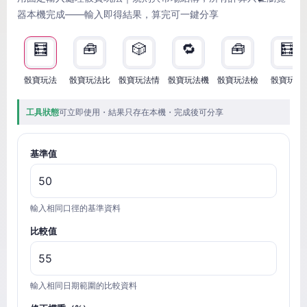
器本機完成——輸入即得結果，算完可一鍵分享
🧮
🧰
🎲
🔁
🧰
🧮
骰寶玩法
骰寶玩法比
骰寶玩法情
骰寶玩法機
骰寶玩法檢
骰寶玩法
工具狀態
可立即使用・結果只存在本機・完成後可分享
基準值
輸入相同口徑的基準資料
比較值
輸入相同日期範圍的比較資料