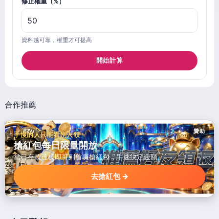
修正權重（%）
資料越可靠，權重才可提高
開始計算
合作推薦
贊助
手慢的人只能看別人領
搶紅包每日限量開放
當日存款達標即可到首頁搶紅包，手速決定金額。
去搶紅包 →