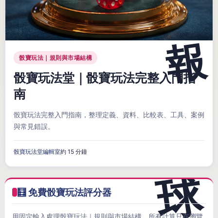
骰寶玩法｜規則與市場結構
骰寶玩法堂｜骰寶玩法完整入門指
南
骰寶玩法完整入門指南，整理定義、資料、比較表、工具、案例
與常見錯誤。
骰寶玩法堂編輯室
約 15 分鐘
🧮 免費骰寶玩法評分器
用固定輸入處理骰寶玩法｜規則與市場結構，所有計算只在瀏覽