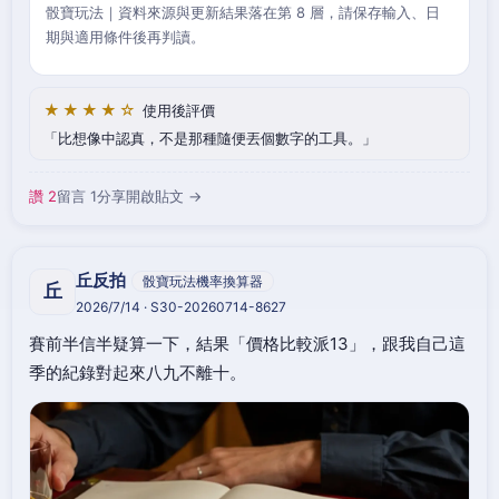
骰寶玩法｜資料來源與更新結果落在第 8 層，請保存輸入、日
期與適用條件後再判讀。
★★★★☆
使用後評價
比想像中認真，不是那種隨便丟個數字的工具。
讚 2
留言 1
分享
開啟貼文 →
丘反拍
骰寶玩法機率換算器
丘
2026/7/14 · S30-20260714-8627
賽前半信半疑算一下，結果「價格比較派13」，跟我自己這
季的紀錄對起來八九不離十。