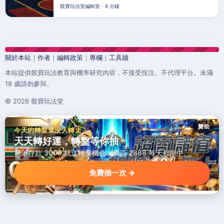
骰寶玩法堂編輯室・6 分鐘
關於本站
｜
作者
｜
編輯政策
｜
專欄
｜
工具牆
本站提供骰寶玩法教育與機率研究內容，不接受投注、不代理平台。未滿
18 歲請勿參與。
© 2026 骰寶玩法堂
贊助
今天的轉盤還沒人轉走
天天轉好運，轉盤等你抽
單筆存款 3000 就送轉盤機會，最高 2888 每天都能中。
免費抽一次 →