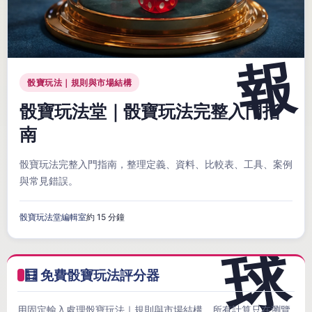
骰寶玩法｜規則與市場結構
骰寶玩法堂｜骰寶玩法完整入門指
南
骰寶玩法完整入門指南，整理定義、資料、比較表、工具、案例
與常見錯誤。
骰寶玩法堂編輯室
約 15 分鐘
🧮 免費骰寶玩法評分器
用固定輸入處理骰寶玩法｜規則與市場結構，所有計算只在瀏覽