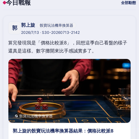
今日戰報
全部動態
郭上旋
骰寶玩法機率換算器
郭
2026/7/13 · S30-20260713-2142
算完發現我是「價格比較派8」，回想這季自己看盤的樣子
還真是這樣。數字攤開來比手感誠實多了。
🔁 骰寶玩法機率換算器
郭上旋的骰寶玩法機率換算器結果：價格比較派8