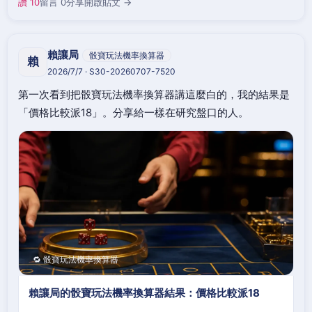
讚 10
留言 0
分享
開啟貼文 →
賴讓局
骰寶玩法機率換算器
賴
2026/7/7 · S30-20260707-7520
第一次看到把骰寶玩法機率換算器講這麼白的，我的結果是
「價格比較派18」。分享給一樣在研究盤口的人。
🔁 骰寶玩法機率換算器
賴讓局的骰寶玩法機率換算器結果：價格比較派18