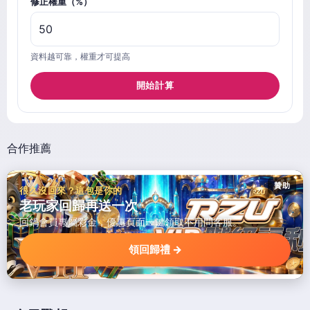
修正權重（%）
資料越可靠，權重才可提高
開始計算
合作推薦
贊助
很久沒回來？這包是你的
老玩家回歸再送一次
回鍋會員專屬彩金，優惠頁面一鍵領取不用問客服。
領回歸禮 →