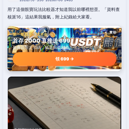
用了這個骰寶玩法比較器才知道我以前哪裡想歪。「資料查
核派16」這結果我服氣，附上紀錄給大家看。
贊助
第一筆就多三成本金
首存 2000 直接送 699
新會員限定加碼，碼量只要彩金五倍，領完就能玩。
領 699 →