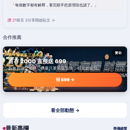
每個數字都有解釋，看完順手把原理段也讀了。
讚 21
留言 2
分享
開啟貼文 →
合作推薦
贊助
第一筆就多三成本金
首存 2000 直接送 699
新會員限定加碼，碼量只要彩金五倍，領完就能玩。
領 699 →
看全部動態 →
最新專欄
專欄總覽