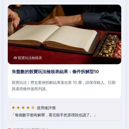
🧰 骰寶玩法檢核表
朱盤數的骰寶玩法檢核表結果：條件拆解型10
骰寶玩法｜歷史案例拆解結果落在第 10 層，請保存輸入、日期
與適用條件後再判讀。
★★★★☆
使用後評價
每個數字都有解釋，看完順手把原理段也讀了。