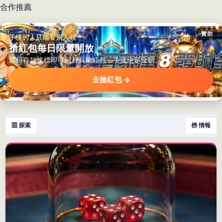
合作推薦
贊助
手慢的人只能看別人領
搶紅包每日限量開放
當日存款達標即可到首頁搶紅包，手速決定金額。
去搶紅包 →
☰ 探索
榜 情報