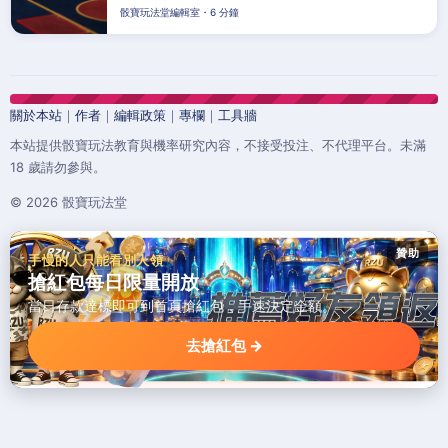
骰寶玩法堂編輯室・6 分鐘
關於本站
｜
作者
｜
編輯政策
｜
專欄
｜
工具牆
本站提供骰寶玩法教育與機率研究內容，不接受投注、不代理平台。未滿
18 歲請勿參與。
© 2026 骰寶玩法堂
贊助
手慢的人只能看別人領
搶紅包每日限量開放
當日存款達標即可到首頁搶紅包，手速決定金額。
去搶紅包 →