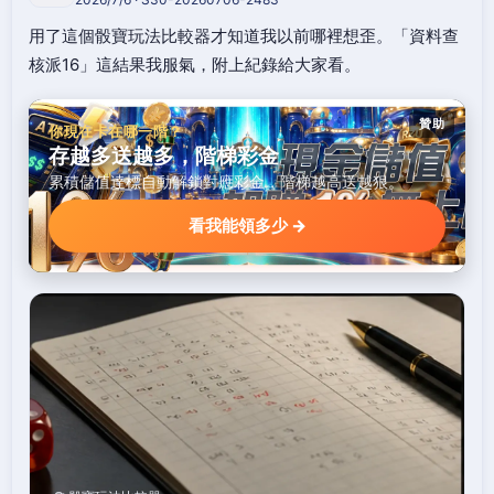
用了這個骰寶玩法比較器才知道我以前哪裡想歪。「資料查
核派16」這結果我服氣，附上紀錄給大家看。
贊助
你現在卡在哪一階？
存越多送越多，階梯彩金
累積儲值達標自動解鎖對應彩金，階梯越高送越狠。
看我能領多少 →