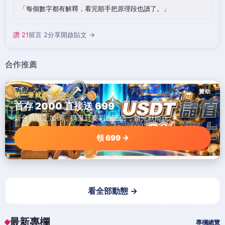
每個數字都有解釋，看完順手把原理段也讀了。
讚 21
留言 2
分享
開啟貼文 →
合作推薦
贊助
第一筆就多三成本金
首存 2000 直接送 699
新會員限定加碼，碼量只要彩金五倍，領完就能玩。
領 699 →
看全部動態 →
最新專欄
專欄總覽