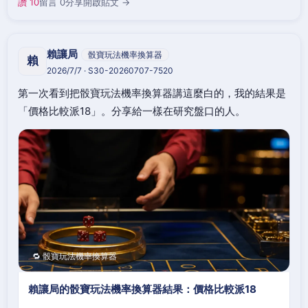
讚 10
留言 0
分享
開啟貼文 →
賴讓局
骰寶玩法機率換算器
賴
2026/7/7 · S30-20260707-7520
第一次看到把骰寶玩法機率換算器講這麼白的，我的結果是
「價格比較派18」。分享給一樣在研究盤口的人。
🔁 骰寶玩法機率換算器
賴讓局的骰寶玩法機率換算器結果：價格比較派18