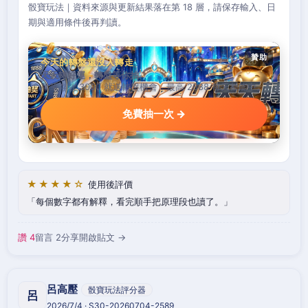
骰寶玩法｜資料來源與更新結果落在第 18 層，請保存輸入、日
期與適用條件後再判讀。
贊助
今天的轉盤還沒人轉走
天天轉好運，轉盤等你抽
單筆存款 3000 就送轉盤機會，最高 2888 每天都能中。
免費抽一次 →
★★★★☆
使用後評價
每個數字都有解釋，看完順手把原理段也讀了。
讚 4
留言 2
分享
開啟貼文 →
呂高壓
骰寶玩法評分器
呂
2026/7/4 · S30-20260704-2589