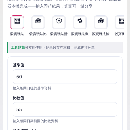
器本機完成——輸入即得結果，算完可一鍵分享
🧮
🧰
🎲
🔁
🧰
🧮
骰寶玩法
骰寶玩法比
骰寶玩法情
骰寶玩法機
骰寶玩法檢
骰寶玩法
工具狀態
可立即使用・結果只存在本機・完成後可分享
基準值
輸入相同口徑的基準資料
比較值
輸入相同日期範圍的比較資料