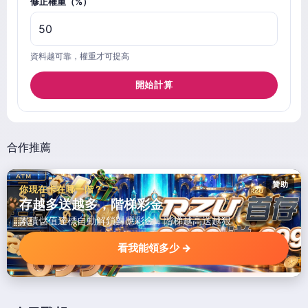
修正權重（%）
資料越可靠，權重才可提高
開始計算
合作推薦
贊助
你現在卡在哪一階？
存越多送越多，階梯彩金
累積儲值達標自動解鎖對應彩金，階梯越高送越狠。
看我能領多少 →