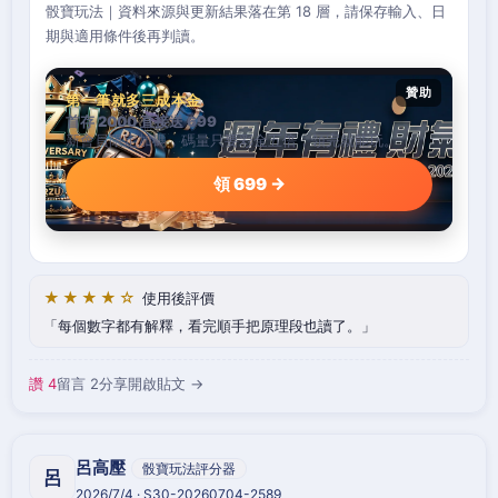
骰寶玩法｜資料來源與更新結果落在第 18 層，請保存輸入、日
期與適用條件後再判讀。
贊助
第一筆就多三成本金
首存 2000 直接送 699
新會員限定加碼，碼量只要彩金五倍，領完就能玩。
領 699 →
★★★★☆
使用後評價
每個數字都有解釋，看完順手把原理段也讀了。
讚 4
留言 2
分享
開啟貼文 →
呂高壓
骰寶玩法評分器
呂
2026/7/4 · S30-20260704-2589