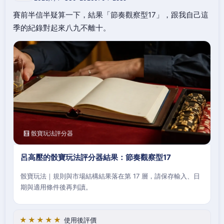
賽前半信半疑算一下，結果「節奏觀察型17」，跟我自己這
季的紀錄對起來八九不離十。
🧮 骰寶玩法評分器
呂高壓的骰寶玩法評分器結果：節奏觀察型17
骰寶玩法｜規則與市場結構結果落在第 17 層，請保存輸入、日
期與適用條件後再判讀。
★★★★★
使用後評價