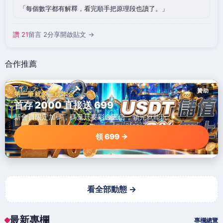
每個數字都有解釋，看完順手把原理段也讀了。
讚 21
留言 2
分享
開啟貼文 →
合作推薦
贊助
第一筆就多三成本金
首存 2000 直接送 699
新會員限定加碼，碼量只要彩金五倍，領完就能玩。
領 699 →
看全部動態 →
最新專欄
專欄總覽