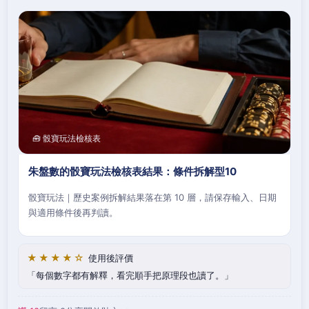
🧰 骰寶玩法檢核表
朱盤數的骰寶玩法檢核表結果：條件拆解型10
骰寶玩法｜歷史案例拆解結果落在第 10 層，請保存輸入、日期
與適用條件後再判讀。
★★★★☆
使用後評價
每個數字都有解釋，看完順手把原理段也讀了。