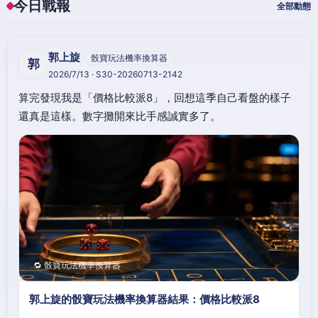
今日戰報
全部動態
郭上旋
骰寶玩法機率換算器
郭
2026/7/13 · S30-20260713-2142
算完發現我是「價格比較派8」，回想這季自己看盤的樣子
還真是這樣。數字攤開來比手感誠實多了。
🔁 骰寶玩法機率換算器
郭上旋的骰寶玩法機率換算器結果：價格比較派8