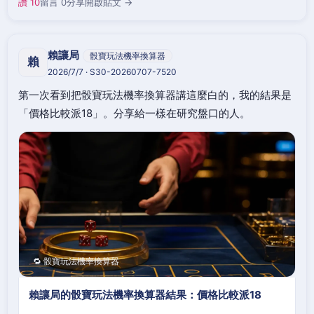
讚 10
留言 0
分享
開啟貼文 →
賴讓局
骰寶玩法機率換算器
賴
2026/7/7 · S30-20260707-7520
第一次看到把骰寶玩法機率換算器講這麼白的，我的結果是
「價格比較派18」。分享給一樣在研究盤口的人。
🔁 骰寶玩法機率換算器
賴讓局的骰寶玩法機率換算器結果：價格比較派18