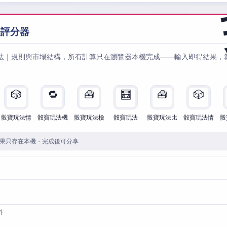
法評分器
法｜規則與市場結構，所有計算只在瀏覽器本機完成——輸入即得結果，
🎲
🔁
🧰
🧮
🧰
🎲
骰寶玩法情
骰寶玩法機
骰寶玩法檢
骰寶玩法
骰寶玩法比
骰寶玩法情
骰
果只存在本機・完成後可分享
料