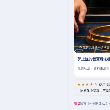
🔁 骰寶玩法機率換算器
郭上旋的骰寶玩法
骰寶玩法｜資料來源與
★★★★☆
使用後
比想像中認真，不是
讚 2
留言 1
分享
開啟貼文 