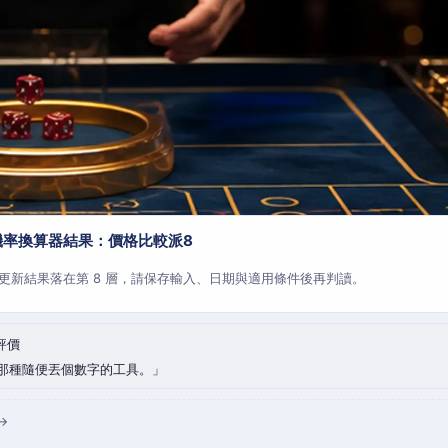
機率換算器結果：價格比較派8
更新結果落在第 8 層，請保存輸入、日期與適用條件後再判讀。
評價
那種隨便丟個數字的工具。
→