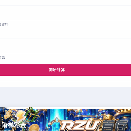
較資料
提高
開始計算
，階梯彩金