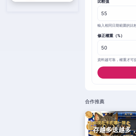
比較值
輸入相同日期範圍的比
修正權重（%）
資料越可靠，權重才可
合作推薦
你現在卡在哪一階？
存越多送越多