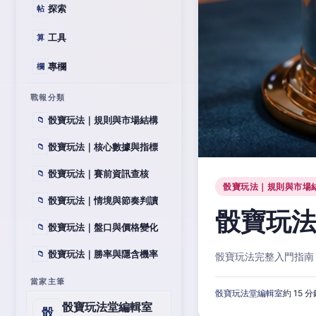
探索
帖
工具
算
專欄
欄
戰報分類
骰寶玩法｜規則與市場結構
📁
骰寶玩法｜核心數據與指標
📁
骰寶玩法｜賽前資訊查核
📁
骰寶玩法｜規則與市場
骰寶玩法｜情境與節奏判讀
📁
骰寶玩
骰寶玩法｜盤口與價格變化
📁
骰寶玩法｜勝率與隱含機率
📁
骰寶玩法完整入門指南
當家主筆
骰寶玩法堂編輯室
約 15 
骰寶玩法堂編輯室
骰