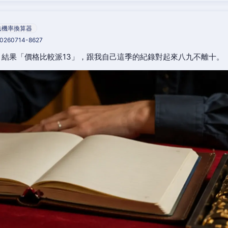
法機率換算器
20260714-8627
結果「價格比較派13」，跟我自己這季的紀錄對起來八九不離十。