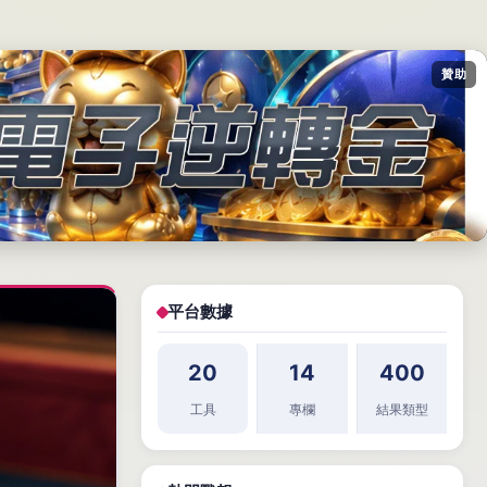
贊助
平台數據
20
14
400
工具
專欄
結果類型