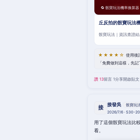
🔁 骰寶玩法機率換算器
丘反拍的骰寶玩法機
骰寶玩法｜資訊查證結
★★★★☆
使用後
免費做到這樣，先記
讚 13
留言 1
分享
開啟貼文
接發吳
骰寶玩
接
2026/7/6 · S30-
用了這個骰寶玩法比較
看。