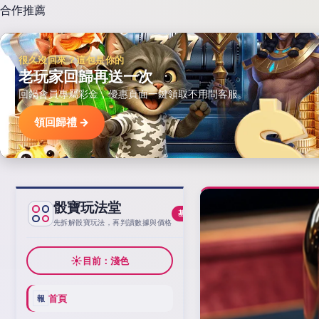
合作推薦
很久沒回來？這包是你的
老玩家回歸再送一次
回鍋會員專屬彩金，優惠頁面一鍵領取不用問客服。
領回歸禮 →
骰寶玩法堂
基線
先拆解骰寶玩法，再判讀數據與價格
☀
目前：淺色
首頁
報