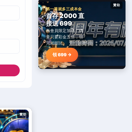
贊助
第一筆就多三成本金
首存 2000 直
接送 699
新會員限定加碼，碼
量只要彩金五倍，領
完就能玩。
領 699 →
贊助