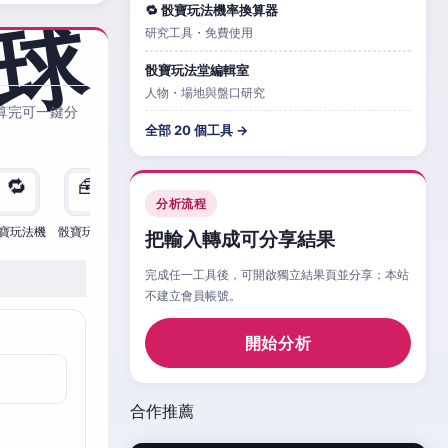
🔁 骰寶玩法機率換算器
研究工具・免費使用
骰寶玩法堂編輯室
人物・場地與盤口研究
算完可一鍵分
全部 20 個工具 →
🔁
🧰
🧮
🧰
🎲
🔁

分析流程
寶玩法機
骰寶玩法檢
骰寶玩法
骰寶玩法比
骰寶玩法情
骰寶玩法機
骰寶
把輸入轉成可分享結果
完成任一工具後，可開啟獨立結果頁並分享；本站
不建立會員帳號。
開始分析
合作推薦