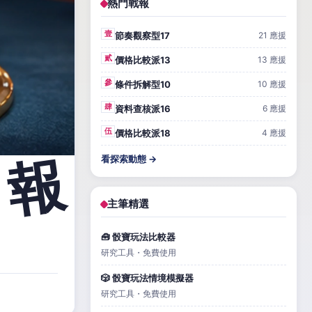
熱門戰報
壹
節奏觀察型17
21 應援
貳
價格比較派13
13 應援
參
條件拆解型10
10 應援
肆
資料查核派16
6 應援
伍
價格比較派18
4 應援
看探索動態 →
主筆精選
🧰 骰寶玩法比較器
研究工具・免費使用
🎲 骰寶玩法情境模擬器
研究工具・免費使用