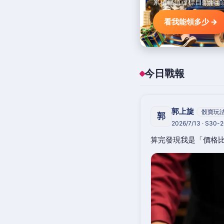
累積儲值達標自動解鎖
看我能領多少 →
今日戰報
郭上旋
骰寶玩
郭
2026/7/13 · S30-
算完發現我是「價格