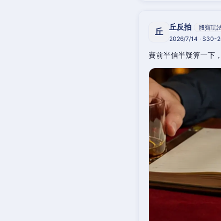
丘反拍
骰寶玩
丘
2026/7/14 · S30-
賽前半信半疑算一下，