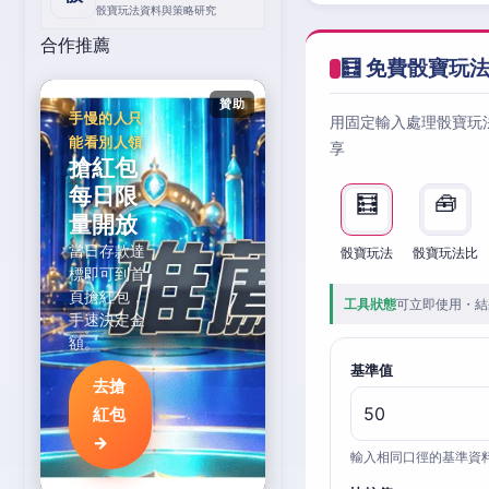
骰寶玩法資料與策略研究
合作推薦
🧮 免費骰寶玩
贊助
手慢的人只
用固定輸入處理骰寶玩
能看別人領
享
搶紅包
每日限
🧮
🧰
量開放
當日存款達
骰寶玩法
骰寶玩法比
標即可到首
頁搶紅包，
工具狀態
可立即使用・結
手速決定金
額。
基準值
去搶
紅包
→
輸入相同口徑的基準資