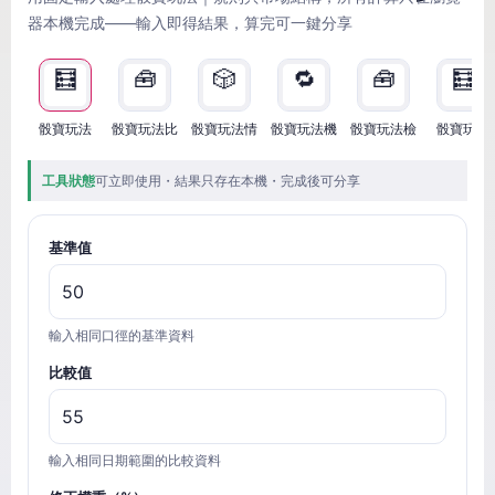
器本機完成——輸入即得結果，算完可一鍵分享
🧮
🧰
🎲
🔁
🧰
🧮
骰寶玩法
骰寶玩法比
骰寶玩法情
骰寶玩法機
骰寶玩法檢
骰寶玩法
工具狀態
可立即使用・結果只存在本機・完成後可分享
基準值
輸入相同口徑的基準資料
比較值
輸入相同日期範圍的比較資料