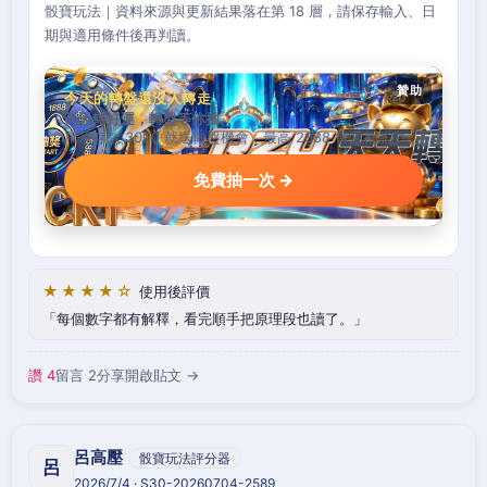
骰寶玩法｜資料來源與更新結果落在第 18 層，請保存輸入、日
期與適用條件後再判讀。
贊助
今天的轉盤還沒人轉走
天天轉好運，轉盤等你抽
單筆存款 3000 就送轉盤機會，最高 2888 每天都能中。
免費抽一次 →
★★★★☆
使用後評價
每個數字都有解釋，看完順手把原理段也讀了。
讚 4
留言 2
分享
開啟貼文 →
呂高壓
骰寶玩法評分器
呂
2026/7/4 · S30-20260704-2589