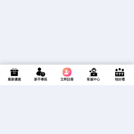
報
帖
算
欄
人
最新優惠
新手專區
立即註冊
客服中心
領好禮
首頁
探索
工具
專欄
人物