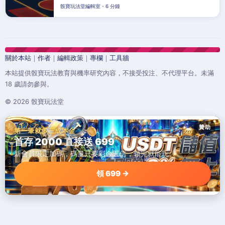
骰寶玩法堂編輯室・6 分鐘
關於本站
｜
作者
｜
編輯政策
｜
專欄
｜
工具牆
本站提供骰寶玩法教育與機率研究內容，不接受投注、不代理平台。未滿
18 歲請勿參與。
© 2026 骰寶玩法堂
贊助
第一筆就多三成本金
首存 2000 直接送 699
新會員限定加碼，碼量只要彩金五倍，領完就能玩。
領 699 →