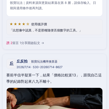
骰寶玩法｜資料來源與更新結果落在第 8 層，請保存輸入、日
期與適用條件後再判讀。
★★★★☆
使用後評價
比想像中認真，不是那種隨便丟個數字的工具。
讚 2
留言 1
分享
開啟貼文 →
丘反拍
骰寶玩法機率換算器
丘
2026/7/14 · S30-20260714-8627
賽前半信半疑算一下，結果「價格比較派13」，跟我自己這
季的紀錄對起來八九不離十。