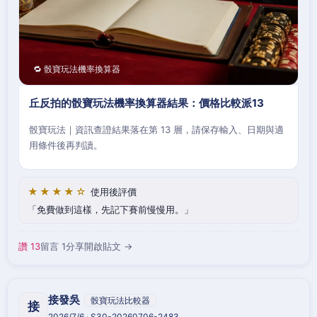
🔁 骰寶玩法機率換算器
丘反拍的骰寶玩法機率換算器結果：價格比較派13
骰寶玩法｜資訊查證結果落在第 13 層，請保存輸入、日期與適
用條件後再判讀。
★★★★☆
使用後評價
免費做到這樣，先記下賽前慢慢用。
讚 13
留言 1
分享
開啟貼文 →
接發吳
骰寶玩法比較器
接
2026/7/6 · S30-20260706-2483