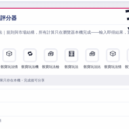
法評分器
法｜規則與市場結構，所有計算只在瀏覽器本機完成——輸入即得結果，
🎲
🔁
🧰
🧮
🧰
🎲
骰寶玩法情
骰寶玩法機
骰寶玩法檢
骰寶玩法
骰寶玩法比
骰寶玩法情
骰
果只存在本機・完成後可分享
料