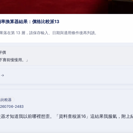
率換算器結果：價格比較派13
果落在第 13 層，請保存輸入、日期與適用條件後再判讀。
評價
下賽前慢慢用。
 →
法比較器
20260706-2483
器才知道我以前哪裡想歪。「資料查核派16」這結果我服氣，附上