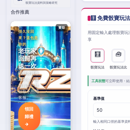
骰寶玩法資料與策略研究
合作推薦
🧮 免費骰寶玩
贊助
很久沒回
用固定輸入處理骰寶玩
來？這包是
享
你的
老玩家
🧮
🧰
回歸再
送一次
骰寶玩法
骰寶玩法比
回鍋會員專
屬彩金，優
工具狀態
可立即使用・結
惠頁面一鍵
領取不用問
客服。
基準值
領回
歸禮
輸入相同口徑的基準資
→