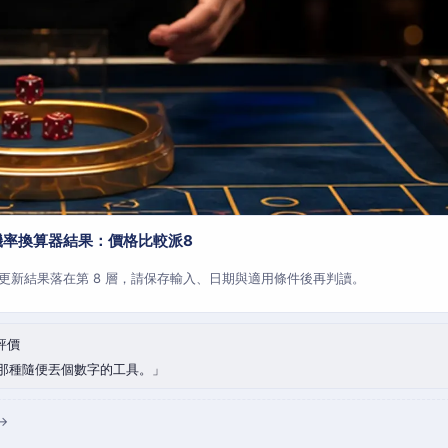
機率換算器結果：價格比較派8
更新結果落在第 8 層，請保存輸入、日期與適用條件後再判讀。
評價
那種隨便丟個數字的工具。
→