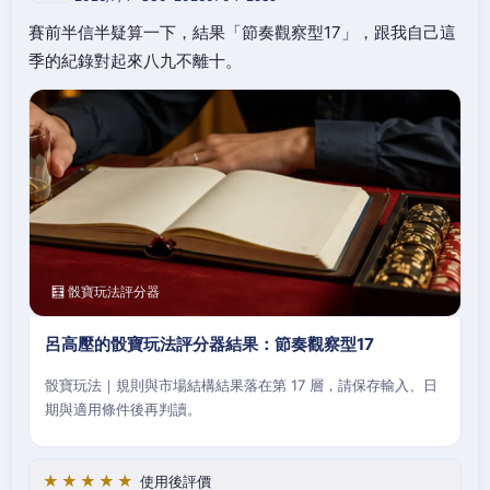
賽前半信半疑算一下，結果「節奏觀察型17」，跟我自己這
季的紀錄對起來八九不離十。
🧮 骰寶玩法評分器
呂高壓的骰寶玩法評分器結果：節奏觀察型17
骰寶玩法｜規則與市場結構結果落在第 17 層，請保存輸入、日
期與適用條件後再判讀。
★★★★★
使用後評價