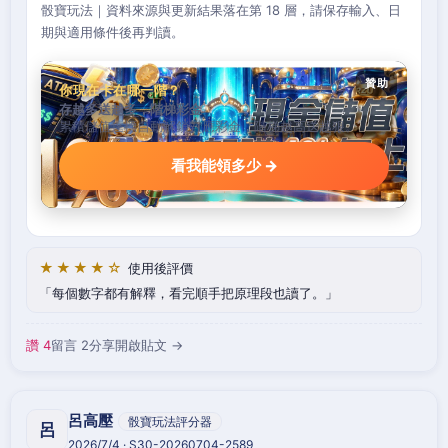
骰寶玩法｜資料來源與更新結果落在第 18 層，請保存輸入、日
期與適用條件後再判讀。
贊助
你現在卡在哪一階？
存越多送越多，階梯彩金
累積儲值達標自動解鎖對應彩金，階梯越高送越狠。
看我能領多少 →
★★★★☆
使用後評價
每個數字都有解釋，看完順手把原理段也讀了。
讚 4
留言 2
分享
開啟貼文 →
呂高壓
骰寶玩法評分器
呂
2026/7/4 · S30-20260704-2589