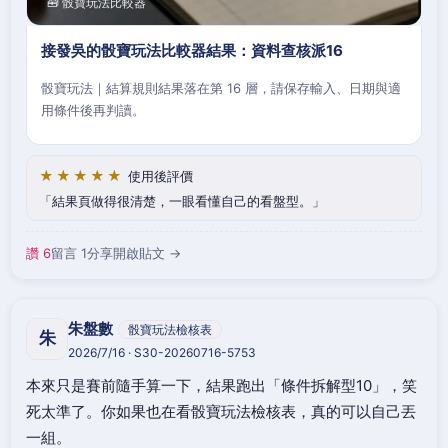
🧰 骰寶玩法比較器
接發吳的骰寶玩法比較器結果：資料查核派16
骰寶玩法｜結算規則結果落在第 16 層，請保存輸入、日期與適
用條件後再判讀。
★★★★★
使用後評價
結果頁做得很清楚，一眼看懂自己的看盤型。
讚 6
留言 1
分享
開啟貼文 →
朱盤數
骰寶玩法檢核表
朱
2026/7/16 · S30-20260716-5753
本來只是賽前隨手算一下，結果跑出「條件拆解型10」，笑
死太準了。你如果也在看骰寶玩法檢核表，真的可以自己丟
一組。