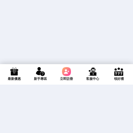
報
帖
算
欄
人
最新優惠
新手專區
立即註冊
客服中心
領好禮
首頁
探索
工具
專欄
人物